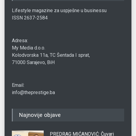
Lifestyle magazine za uspješne u businessu
ISSN 2637-2584
Adresa:
My Media d.o.o.
Kolodvorska 11a, TC Šentada I sprat,
71000 Sarajevo, BiH
Email:
info@theprestige.ba
Najnovije objave
PREDRAG MIĆANOVIĆ: Čuvari