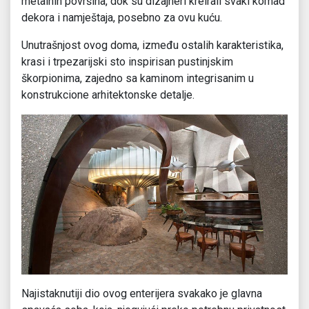
metalnih površina, dok su dizajneri kreirali svaki komad
dekora i namještaja, posebno za ovu kuću.
Unutrašnjost ovog doma, između ostalih karakteristika,
krasi i trpezarijski sto inspirisan pustinjskim
škorpionima, zajedno sa kaminom integrisanim u
konstrukcione arhitektonske detalje.
Najistaknutiji dio ovog enterijera svakako je glavna