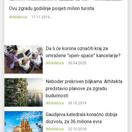
Ovu zgradu godišnje posjeti milion turista
Ka
le
Arhitektura
17.11.2016.
Ar
Da li će korona označiti kraj za
omražene “open-space” kancelarije?
Arhitektura
30.04.2020.
Neboder prekriven biljkama: Arhitekta
predstavio planove za zgradu
budućnosti
Arhitektura
30.10.2019.
Gaudijeva katedrala konačno dobija
dozvolu, za 36 miliona evra
Arhitektura
22.10.2018.