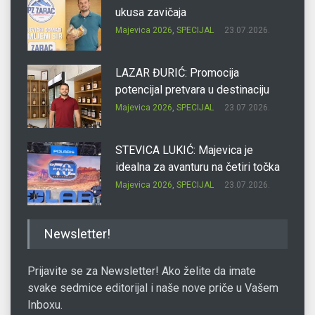
ukusa zavičaja
Majevica 2026
,
SPECIJAL
23.07.2026.
LAZAR ĐURIĆ: Promocija
potencijal pretvara u destinaciju
Majevica 2026
,
SPECIJAL
23.07.2026.
STEVICA LUKIĆ: Majevica je
idealna za avanturu na četiri točka
Majevica 2026
,
SPECIJAL
23.07.2026.
DRAGAN OSTOJIĆ: Moj karakter je
Newsletter!
iskovan na Majevici
Majevica 2026
,
SPECIJAL
23.07.2026.
Prijavite se za Newsletter! Ako želite da imate
svake sedmice editorijal i naše nove priče u Vašem
Inboxu.
SLAĐANA ZGONJANIN: Industrija