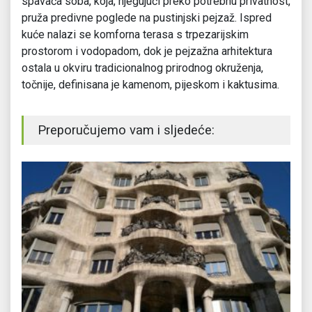
spavaća soba, koja, njegujući preko potrebnu privatnost,
pruža predivne poglede na pustinjski pejzaž. Ispred
kuće nalazi se komforna terasa s trpezarijskim
prostorom i vodopadom, dok je pejzažna arhitektura
ostala u okviru tradicionalnog prirodnog okruženja,
točnije, definisana je kamenom, pijeskom i kaktusima.
Preporučujemo vam i sljedeće: