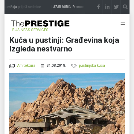
 zavičaja
prije 3 sedmice
LAZAR ĐURIĆ: Promocija potencijal pretvara u destinaciju
p
☰
BUSINESS SERVICES
Kuća u pustinji: Građevina koja
izgleda nestvarno
Arhitektura
31.08.2018.
pustinjska kuca