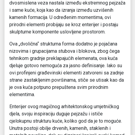
dvosmislena veza nastala između ekstremnog pejzaža
i same kuće, koja kao da izranja između uzvišenih
kamenih formacija. U određenim momentima, ovi
prirodni elementi probijaju se kroz enterijer i postaju
skulpturne komponente uslovljene prostorom.
Ova „dvolična“ strukturna forma dodatno je pojačana
nizovima i grupacijama stubova i blokova, zbog čega
tehnikom gradnje preklapajućih elemenata, ova kuća
djeluje gotovo nemoguća za jasno definisanje. Iako su
ovi profinjeni građevinski elementi zatvoreni sa zadnje
strane zastakljenim površinama, stiče se utisak kao da
je ova kuća potpuno prepuštena svim prirodnim
elementima.
Enterijer ovog magičnog arhitektonskog umjetničkog
djela, svoju inspiraciju duguje pejzažu i ističe
cjelokupnu strukturu kuće, koliko god da je to moguće.
Unutra postoji obilje drvenih, kamenih, staklenih i