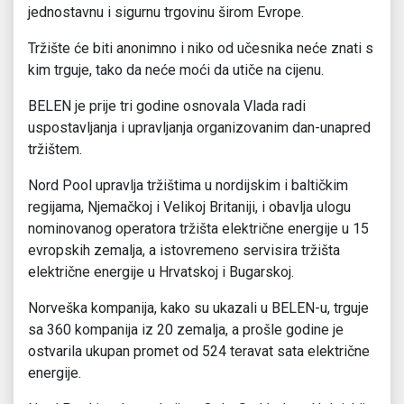
jednostavnu i sigurnu trgovinu širom Evrope.
Tržište će biti anonimno i niko od učesnika neće znati s
kim trguje, tako da neće moći da utiče na cijenu.
BELEN je prije tri godine osnovala Vlada radi
uspostavljanja i upravljanja organizovanim dan-unapred
tržištem.
Nord Pool upravlja tržištima u nordijskim i baltičkim
regijama, Njemačkoj i Velikoj Britaniji, i obavlja ulogu
nominovanog operatora tržišta električne energije u 15
evropskih zemalja, a istovremeno servisira tržišta
električne energije u Hrvatskoj i Bugarskoj.
Norveška kompanija, kako su ukazali u BELEN-u, trguje
sa 360 kompanija iz 20 zemalja, a prošle godine je
ostvarila ukupan promet od 524 teravat sata električne
energije.