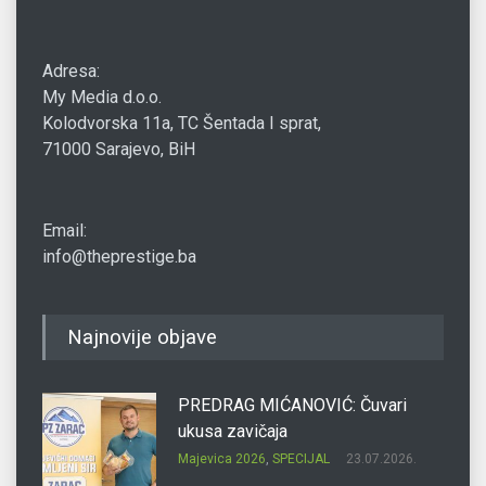
Adresa:
My Media d.o.o.
Kolodvorska 11a, TC Šentada I sprat,
71000 Sarajevo, BiH
Email:
info@theprestige.ba
Najnovije objave
PREDRAG MIĆANOVIĆ: Čuvari
ukusa zavičaja
Majevica 2026
,
SPECIJAL
23.07.2026.