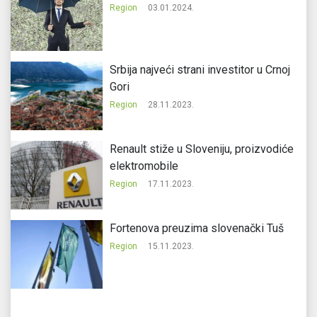
Region
03.01.2024.
Srbija najveći strani investitor u Crnoj
Gori
Region
28.11.2023.
Renault stiže u Sloveniju, proizvodiće
elektromobile
Region
17.11.2023.
Fortenova preuzima slovenački Tuš
Region
15.11.2023.