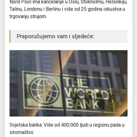
Nord Pool ima kancelarije u Oslu, Stokholmu, Helsinkiju,
Talinu, Londonu i Berlinu i više od 25 godina iskustva u
trgovanju strujom.
Preporučujemo vam i sljedeće:
Svjetska banka: Više od 400.000 ljudi u regionu pada u
Sr
siromaštvo
m