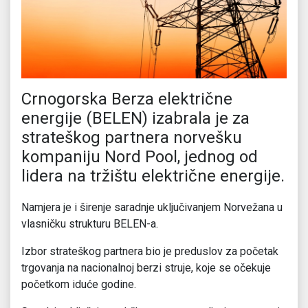
Crnogorska Berza električne
energije (BELEN) izabrala je za
strateškog partnera norvešku
kompaniju Nord Pool, jednog od
lidera na tržištu električne energije.
Namjera je i širenje saradnje uključivanjem Norvežana u
vlasničku strukturu BELEN-a.
Izbor strateškog partnera bio je preduslov za početak
trgovanja na nacionalnoj berzi struje, koje se očekuje
početkom iduće godine.