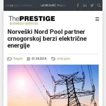
 zavičaja
prije 2 sedmice
LAZAR ĐURIĆ: Promocija potencijal pretvara u destinaciju
☰
BUSINESS SERVICES
Norveški Nord Pool partner
crnogorskoj berzi električne
energije
Region
01.04.2019.
crna gora