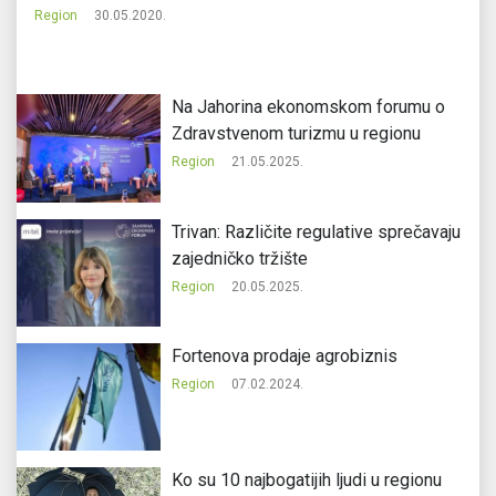
Region
30.05.2020.
Re
Na Jahorina ekonomskom forumu o
Zdravstvenom turizmu u regionu
Region
21.05.2025.
Trivan: Različite regulative sprečavaju
zajedničko tržište
Region
20.05.2025.
Fortenova prodaje agrobiznis
Region
07.02.2024.
Ko su 10 najbogatijih ljudi u regionu