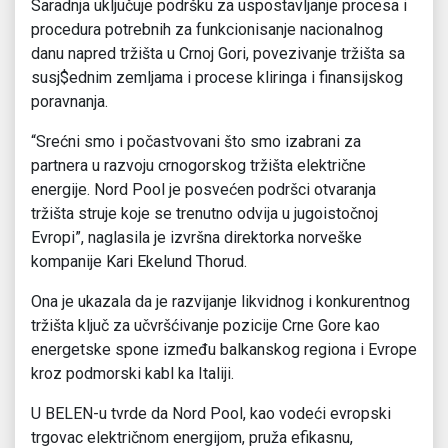
Saradnja uključuje podršku za uspostavljanje procesa i
procedura potrebnih za funkcionisanje nacionalnog
danu napred tržišta u Crnoj Gori, povezivanje tržišta sa
susj$ednim zemljama i procese kliringa i finansijskog
poravnanja.
“Srećni smo i počastvovani što smo izabrani za
partnera u razvoju crnogorskog tržišta električne
energije. Nord Pool je posvećen podršci otvaranja
tržišta struje koje se trenutno odvija u jugoistočnoj
Evropi”, naglasila je izvršna direktorka norveške
kompanije Kari Ekelund Thorud.
Ona je ukazala da je razvijanje likvidnog i konkurentnog
tržišta ključ za učvršćivanje pozicije Crne Gore kao
energetske spone između balkanskog regiona i Evrope
kroz podmorski kabl ka Italiji.
U BELEN-u tvrde da Nord Pool, kao vodeći evropski
trgovac električnom energijom, pruža efikasnu,