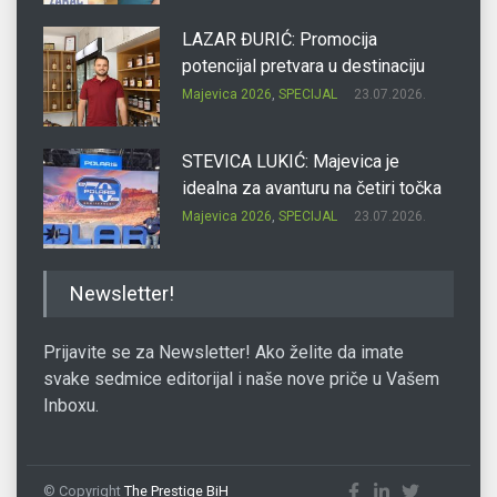
LAZAR ĐURIĆ: Promocija
potencijal pretvara u destinaciju
Majevica 2026
,
SPECIJAL
23.07.2026.
STEVICA LUKIĆ: Majevica je
idealna za avanturu na četiri točka
Majevica 2026
,
SPECIJAL
23.07.2026.
DRAGAN OSTOJIĆ: Moj karakter je
Newsletter!
iskovan na Majevici
Majevica 2026
,
SPECIJAL
23.07.2026.
Prijavite se za Newsletter! Ako želite da imate
svake sedmice editorijal i naše nove priče u Vašem
Inboxu.
SLAĐANA ZGONJANIN: Industrija
sa licem zajednice
Majevica 2026
,
SPECIJAL
23.07.2026.
© Copyright
The Prestige BiH