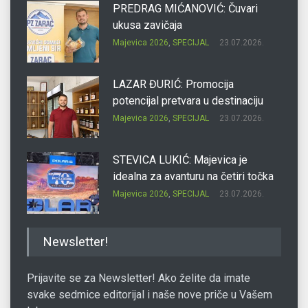
PREDRAG MIĆANOVIĆ: Čuvari
ukusa zavičaja
Majevica 2026
,
SPECIJAL
23.07.2026.
LAZAR ĐURIĆ: Promocija
potencijal pretvara u destinaciju
Majevica 2026
,
SPECIJAL
23.07.2026.
STEVICA LUKIĆ: Majevica je
idealna za avanturu na četiri točka
Majevica 2026
,
SPECIJAL
23.07.2026.
DRAGAN OSTOJIĆ: Moj karakter je
Newsletter!
iskovan na Majevici
Majevica 2026
,
SPECIJAL
23.07.2026.
Prijavite se za Newsletter! Ako želite da imate
svake sedmice editorijal i naše nove priče u Vašem