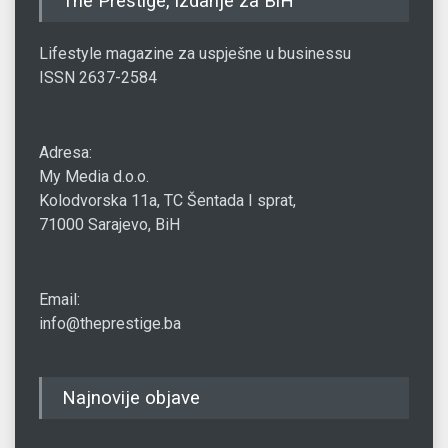
The Prestige, izdanje za BiH
Lifestyle magazine za uspješne u businessu
ISSN 2637-2584
Adresa:
My Media d.o.o.
Kolodvorska 11a, TC Šentada I sprat,
71000 Sarajevo, BiH
Email:
info@theprestige.ba
Najnovije objave