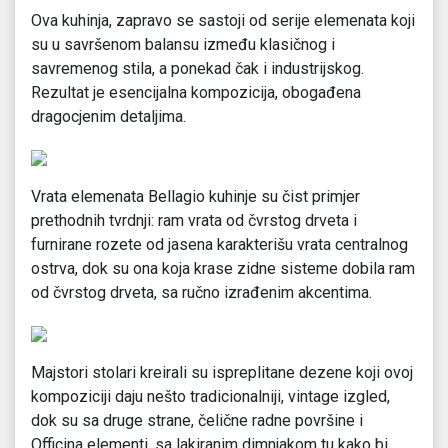
Ova kuhinja, zapravo se sastoji od serije elemenata koji
su u savršenom balansu između klasičnog i
savremenog stila, a ponekad čak i industrijskog.
Rezultat je esencijalna kompozicija, obogađena
dragocjenim detaljima.
Vrata elemenata Bellagio kuhinje su čist primjer
prethodnih tvrdnji: ram vrata od čvrstog drveta i
furnirane rozete od jasena karakterišu vrata centralnog
ostrva, dok su ona koja krase zidne sisteme dobila ram
od čvrstog drveta, sa ručno izrađenim akcentima.
Majstori stolari kreirali su ispreplitane dezene koji ovoj
kompoziciji daju nešto tradicionalniji, vintage izgled,
dok su sa druge strane, čelične radne površine i
Officina elementi, sa lakiranim dimnjakom tu kako bi