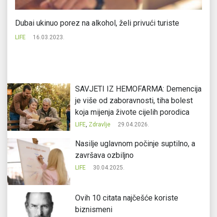
U Srpskoj za "crni petak" potrošeno 26 miliona maraka
LIFE
29.11.2022.
SAVJETI IZ HEMOFARMA: Demencija
je više od zaboravnosti, tiha bolest
koja mijenja živote cijelih porodica
LIFE
,
Zdravlje
29.04.2026.
Nasilje uglavnom počinje suptilno, a
završava ozbiljno
LIFE
30.04.2025.
Ovih 10 citata najčešće koriste
biznismeni