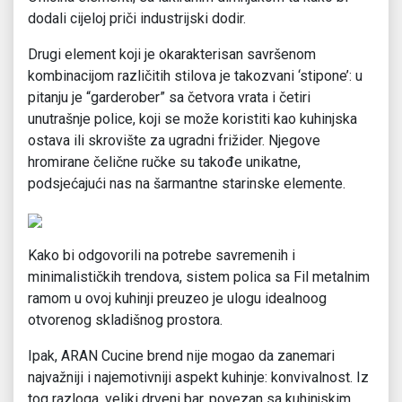
dodali cijeloj priči industrijski dodir.
Drugi element koji je okarakterisan savršenom
kombinacijom različitih stilova je takozvani ‘stipone’: u
pitanju je “garderober” sa četvora vrata i četiri
unutrašnje police, koji se može koristiti kao kuhinjska
ostava ili skrovište za ugradni frižider. Njegove
hromirane čelične ručke su takođe unikatne,
podsjećajući nas na šarmantne starinske elemente.
Kako bi odgovorili na potrebe savremenih i
minimalističkih trendova, sistem polica sa Fil metalnim
ramom u ovoj kuhinji preuzeo je ulogu idealnoog
otvorenog skladišnog prostora.
Ipak, ARAN Cucine brend nije mogao da zanemari
najvažniji i najemotivniji aspekt kuhinje: konvivalnost. Iz
tog razloga, veliki drveni bar, povezan sa kuhinjskim