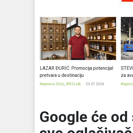
Ć: Čuvari ukusa
LAZAR ĐURIĆ: Promocija potencijal
STEVI
pretvara u destinaciju
za ava
23.07.2026.
Majevica 2026
,
SPECIJAL
23.07.2026.
Majevi
Google će od 