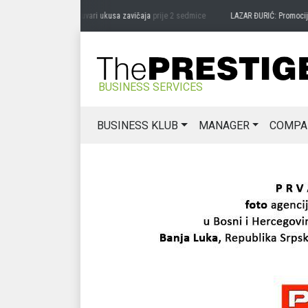
DRAG MIĆANOVIĆ: Čuvari ukusa zavičaja
prije 2 sedmice
LAZAR ĐURIĆ: Promocija pot
BUSINESS SERVICES
BUSINESS KLUB
MANAGER
COMPA