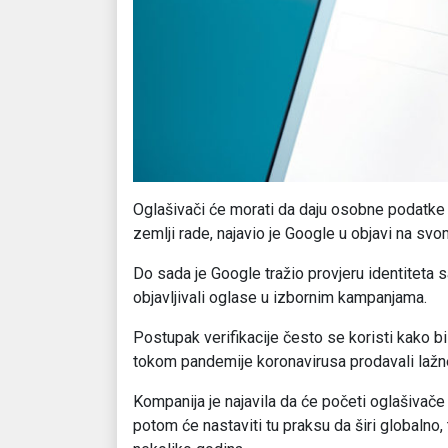
Oglašivači će morati da daju osobne podatke i
zemlji rade, najavio je Google u objavi na svo
Do sada je Google tražio provjeru identiteta 
objavljivali oglase u izbornim kampanjama.
Postupak verifikacije često se koristi kako bi 
tokom pandemije koronavirusa prodavali laž
Kompanija je najavila da će početi oglašivače
potom će nastaviti tu praksu da širi globalno