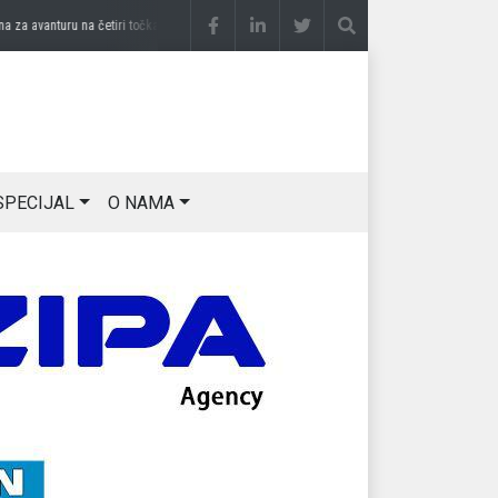
a avanturu na četiri točka
prije 2 sedmice
DRAGAN OSTOJIĆ: Moj karakter je iskovan
SPECIJAL
O NAMA