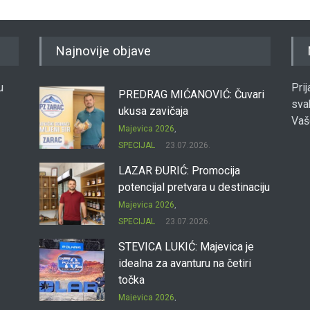
Najnovije objave
u
Pri
PREDRAG MIĆANOVIĆ: Čuvari
sva
ukusa zavičaja
Vaš
Majevica 2026
,
SPECIJAL
23.07.2026.
LAZAR ĐURIĆ: Promocija
potencijal pretvara u destinaciju
Majevica 2026
,
SPECIJAL
23.07.2026.
STEVICA LUKIĆ: Majevica je
idealna za avanturu na četiri
točka
Majevica 2026
,