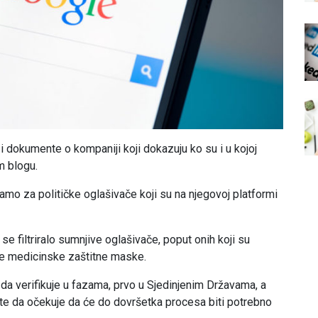
 dokumente o kompaniji koji dokazuju ko su i u kojoj
m blogu.
samo za političke oglašivače koji su na njegovoj platformi
se filtriralo sumnjive oglašivače, poput onih koji su
ne medicinske zaštitne maske.
 da verifikuje u fazama, prvo u Sjedinjenim Državama, a
, te da očekuje da će do dovršetka procesa biti potrebno