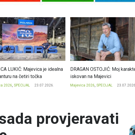
CA LUKIĆ: Majevica je idealna
DRAGAN OSTOJIĆ: Moj karakte
nturu na četiri točka
iskovan na Majevici
ca 2026
,
SPECIJAL
23.07.2026.
Majevica 2026
,
SPECIJAL
23.07.2026
sada provjeravati