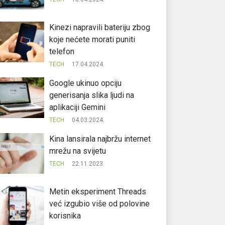
Kinezi napravili bateriju zbog
koje nećete morati puniti
telefon
TECH
17.04.2024.
Google ukinuo opciju
generisanja slika ljudi na
aplikaciji Gemini
TECH
04.03.2024.
Kina lansirala najbržu internet
mrežu na svijetu
TECH
22.11.2023.
Metin eksperiment Threads
već izgubio više od polovine
korisnika