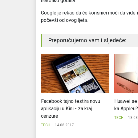
nekoliko godina.
Google je rekao da će korisnici moći da vide i
počevši od ovog ljeta.
Preporučujemo vam i sljedeće:
flix
Facebook tajno testira novu
Huawei se
aplikaciju u Kini - za kraj
ka Appleu?
.
cenzure
TECH
18.08
TECH
14.08.2017.