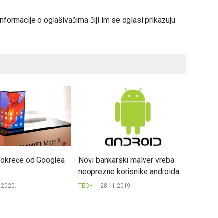
nformacije o oglašivačima čiji im se oglasi prikazuju
 okreće od Googlea
Novi bankarski malver vreba
YouTube
neoprezne korisnike androida
klipov
.2020.
TECH
28.11.2019.
TECH