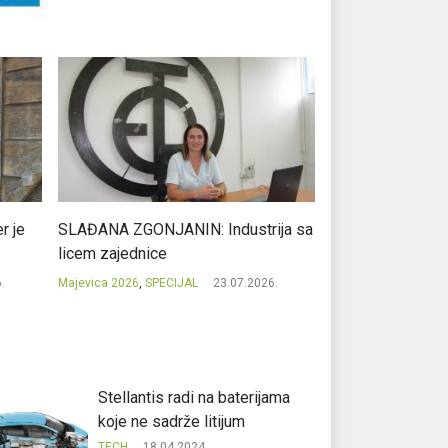
r je
SLAĐANA ZGONJANIN: Industrija sa
NIKOLA GAVRIĆ: L
licem zajednice
regionalni uspje
.
Majevica 2026
,
SPECIJAL
23.07.2026.
Majevica 2026
,
SPEC
Stellantis radi na baterijama
koje ne sadrže litijum
TECH
18.04.2024.