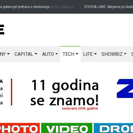
encijal pretvara u destinaciju
prije 2 sedmice
STEVICA LUKIĆ: Majevica je idealna z
NY
CAPITAL
AUTO
TECH
LIFE
SHOWBIZ