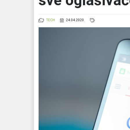
sve oglašivač
TECH
24.04.2020.