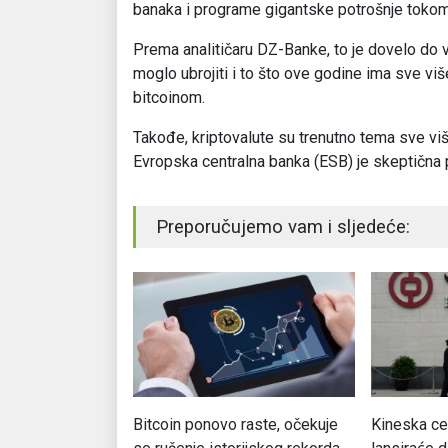
banaka i programe gigantske potrošnje tokom
Prema analitičaru DZ-Banke, to je dovelo do val
moglo ubrojiti i to što ove godine ima sve više 
bitcoinom.
Takođe, kriptovalute su trenutno tema sve viš
Evropska centralna banka (ESB) je skeptična p
Preporučujemo vam i sljedeće:
 euro 2024.
Bitcoin ponovo raste, očekuje
Kineska ce