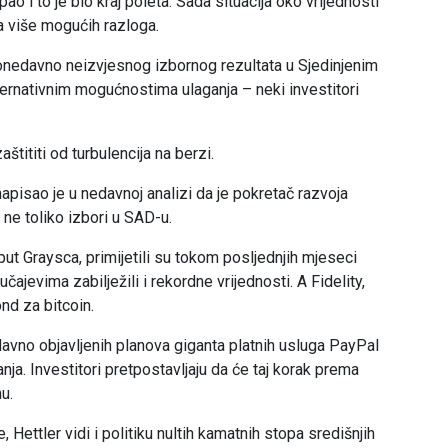
ao i to je bio kraj poleta. Sada situacija oko vrijednosti
a više mogućih razloga.
onedavno neizvjesnog izbornog rezultata u Sjedinjenim
ernativnim mogućnostima ulaganja – neki investitori
aštititi od turbulencija na berzi.
pisao je u nedavnoj analizi da je pokretač razvoja
 ne toliko izbori u SAD-u.
put Graysca, primijetili su tokom posljednjih mjeseci
čajevima zabilježili i rekordne vrijednosti. A Fidelity,
ond za bitcoin.
edavno objavljenih planova giganta platnih usluga PayPal
nja. Investitori pretpostavljaju da će taj korak prema
u.
Hettler vidi i politiku nultih kamatnih stopa središnjih