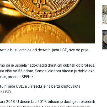
etala blizu granice od deset hiljada USD, sve do prije
o da je uspjela nadoknaditi drastični gubitak od proljeća
sla više od 53 odsto. Samo u oktobru bitcoin je dobio oko
ndan, prenosi SEEbiz.
 hiljada USD, a u srijedu je na berzi kriptovaluta
da USD.
nuara 2018. U decembru 2017. bitcoin je dostigao rekordnih