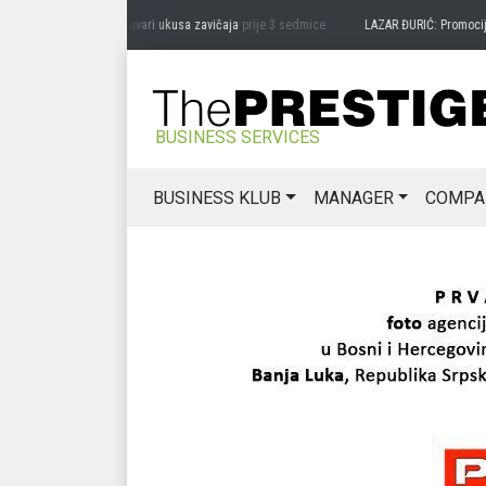
RAG MIĆANOVIĆ: Čuvari ukusa zavičaja
prije 3 sedmice
LAZAR ĐURIĆ: Promocija pot
BUSINESS SERVICES
BUSINESS KLUB
MANAGER
COMPA