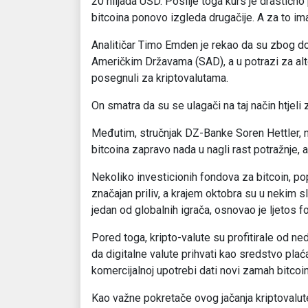
20 hiljada USD. Poslije toga kurs je drastično p
bitcoina ponovo izgleda drugačije. A za to im
Analitičar Timo Emden je rekao da su zbog d
Američkim Državama (SAD), a u potrazi za alt
posegnuli za kriptovalutama.
On smatra da su se ulagači na taj način htjeli z
Međutim, stručnjak DZ-Banke Soren Hettler, na
bitcoina zapravo nada u nagli rast potražnje, a
Nekoliko investicionih fondova za bitcoin, po
značajan priliv, a krajem oktobra su u nekim slu
jedan od globalnih igrača, osnovao je ljetos f
Pored toga, kripto-valute su profitirale od n
da digitalne valute prihvati kao sredstvo plaća
komercijalnoj upotrebi dati novi zamah bitcoin
Kao važne pokretače ovog jačanja kriptovalute, 