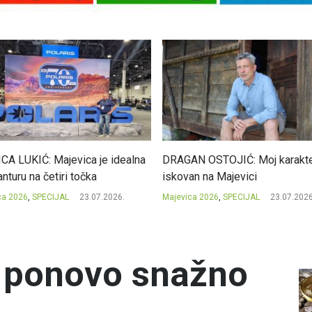
CA LUKIĆ: Majevica je idealna
DRAGAN OSTOJIĆ: Moj karakte
nturu na četiri točka
iskovan na Majevici
ca 2026
,
SPECIJAL
23.07.2026.
Majevica 2026
,
SPECIJAL
23.07.2026
n ponovo snažno