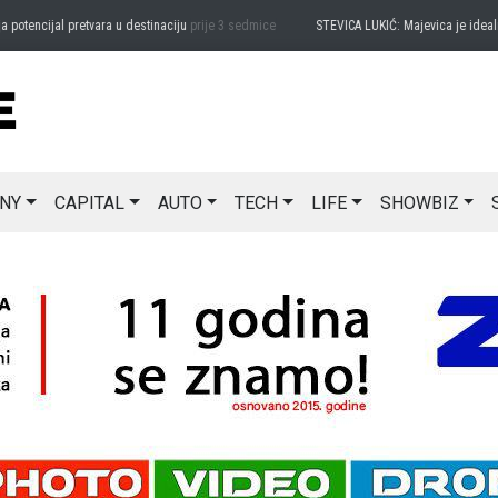
encijal pretvara u destinaciju
prije 3 sedmice
STEVICA LUKIĆ: Majevica je idealna za
NY
CAPITAL
AUTO
TECH
LIFE
SHOWBIZ