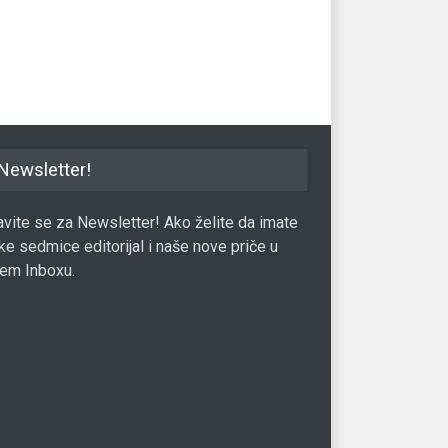
afričkog randa
projekt Libra
27
15.02.2017.
Valuta
23.01.2020.
Val
Newsletter!
javite se za Newsletter! Ako želite da imate
ke sedmice editorijal i naše nove priče u
em Inboxu.