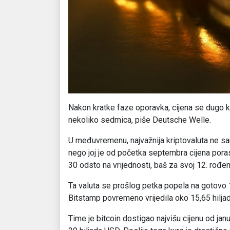
Nakon kratke faze oporavka, cijena se dugo kr
nekoliko sedmica, piše Deutsche Welle.
U međuvremenu, najvažnija kriptovaluta ne sam
nego joj je od početka septembra cijena pora
30 odsto na vrijednosti, baš za svoj 12. rođe
Ta valuta se prošlog petka popela na gotovo 16
Bitstamp povremeno vrijedila oko 15,65 hilja
Time je bitcoin dostigao najvišu cijenu od ja