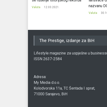
se rušenje istorijskog rekorda
lansiraće d
nazvanu D
9.
Valuta
12.03.2021.
Valuta
30.1
The Prestige, izdanje za BiH
Lifestyle magazine za uspješne u business
ISSN 2637-2584
Adresa:
My Media d.o.o.
Kolodvorska 11a, TC Šentada I sprat,
71000 Sarajevo, BiH