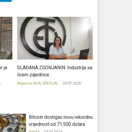
r je
SLAĐANA ZGONJANIN: Industrija sa
NIKOLA GAVRIĆ: L
licem zajednice
regionalni uspje
.
Majevica 2026
,
SPECIJAL
23.07.2026.
Majevica 2026
,
SPEC
Bitcoin dostigao novu rekordnu
vrijednost od 71.500 dolara
Valuta
14.03.2024.