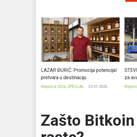
Ć: Čuvari ukusa
LAZAR ĐURIĆ: Promocija potencijal
STEVI
pretvara u destinaciju
za ava
23.07.2026.
Majevica 2026
,
SPECIJAL
23.07.2026.
Majevi
Zašto Bitkoi