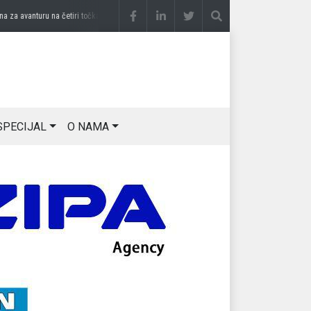
 avanturu na četiri točka
prije 3 sedmice
DRAGAN OSTOJIĆ: Moj karakter je iskovan
SPECIJAL
O NAMA