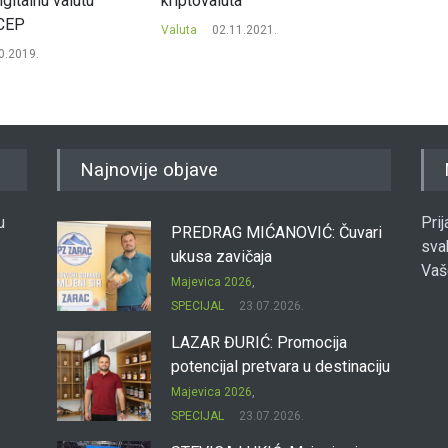
igitalnu valutu
kriptovaluta
i južno
CEP
Valuta
02.11.2021.
Valuta
0.2019.
Najnovije objave
u
Pri
PREDRAG MIĆANOVIĆ: Čuvari
sva
ukusa zavičaja
Vaš
Majevica 2026
,
SPECIJAL
23.07.2026.
LAZAR ĐURIĆ: Promocija
potencijal pretvara u destinaciju
Majevica 2026
,
SPECIJAL
23.07.2026.