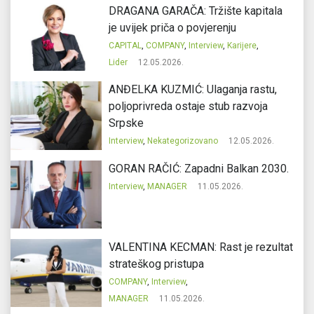
DRAGANA GARAČA: Tržište kapitala
je uvijek priča o povjerenju
CAPITAL
,
COMPANY
,
Interview
,
Karijere
,
Lider
12.05.2026.
ANĐELKA KUZMIĆ: Ulaganja rastu,
poljoprivreda ostaje stub razvoja
Srpske
Interview
,
Nekategorizovano
12.05.2026.
GORAN RAČIĆ: Zapadni Balkan 2030.
Interview
,
MANAGER
11.05.2026.
VALENTINA KECMAN: Rast je rezultat
strateškog pristupa
COMPANY
,
Interview
,
MANAGER
11.05.2026.