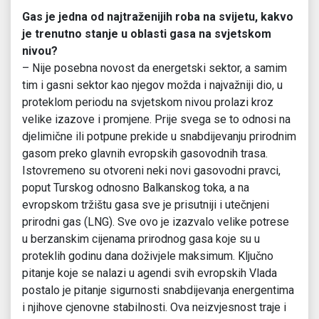
Gas je jedna od najtraženijih roba na svijetu, kakvo
je trenutno stanje u oblasti gasa na svjetskom
nivou?
– Nije posebna novost da energetski sektor, a samim
tim i gasni sektor kao njegov možda i najvažniji dio, u
proteklom periodu na svjetskom nivou prolazi kroz
velike izazove i promjene. Prije svega se to odnosi na
djelimične ili potpune prekide u snabdijevanju prirodnim
gasom preko glavnih evropskih gasovodnih trasa.
Istovremeno su otvoreni neki novi gasovodni pravci,
poput Turskog odnosno Balkanskog toka, a na
evropskom tržištu gasa sve je prisutniji i utečnjeni
prirodni gas (LNG). Sve ovo je izazvalo velike potrese
u berzanskim cijenama prirodnog gasa koje su u
proteklih godinu dana doživjele maksimum. Ključno
pitanje koje se nalazi u agendi svih evropskih Vlada
postalo je pitanje sigurnosti snabdijevanja energentima
i njihove cjenovne stabilnosti. Ova neizvjesnost traje i