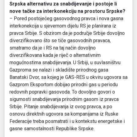
Srpska alternativu za snabdijevanje i postoje li
nove tačke za interkonekciju na prostoru Srpske?
– Pored postojećeg gasovodnog pravca i nova gasna
interkonekcija u sjevernom dijelu RS je planirana iz
pravca Srbije. S obzirom da je područje Srbije dovoljno
diverzifikovano što se tiče gasovodnih pravaca,
smatramo da je i RS na taj način dovoljno
diverzifikovana kada je riječ o alternativnim
mogućnostima snabdijevanja. U Srbiji, u suvlasništvu
Gazproma se nalazi i skladište prirodnog gasa
Banatski Dvor, sa kojeg je GAS-RES u okviru ugovora sa
Gazprom Eksportom dobijao prirodni gas u periodu
redovnih popravki gasovoda. To dovoljno govori o
sigurnosti snabdijevanja prirodnim gasom iz pravca
Srbije. Pitanje snabdijevanja iz ovog pravca, a po
osnovu direktnih ugovora sa kompanijama iz Ruske
Federacije treba posmatrati i u kontekstu energetske i
gasne samostalnosti Republike Srpske.