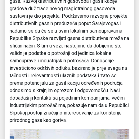
gasa. Razvoj distributivnih gasovoda i gasifikacije
gradova duž trase novog magistralnog gasovoda
sastavni je dio projekta. Podržavamo razvojne projekte
distributivnih gasnih preduzeća poput Sarajevogas i
nadamo se da će se u svim lokalnim samoupravama
Republike Srpske razvijati gasna distributivna mreža na
sličan način. S tim u vezi, nastojimo da dobijemo što
validnije podatke o potrošnji od jedinica lokalne
samouprave i industrijskih potrošača. Donošenje
investiciono održivih odluka, bazirano je prije svega na
tačnosti i relevantnosti ulaznih podataka i zato se
prema potencijalu za gasifikaciju određenih područja
odnosimo s krajnjim oprezom i odgovornošću. Naši
dosadašnji kontakti sa pojedinim kompanijama, većim
industrijskim potrošačima, pokazuje nam da u Republici
Srpskoj postoji značajno interesovanje za korištenje
prirodnog gasa kao goriva.