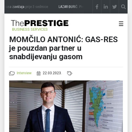
sa zavičaja
prije 3 sedmice
LAZAR ĐURIĆ: Promocija potencijal pretvara u destinaci
☰
BUSINESS SERVICES
MOMČILO ANTONIĆ: GAS-RES
je pouzdan partner u
snabdijevanju gasom
Interview
22.03.2023.