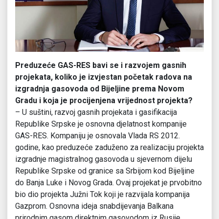
Preduzeće GAS-RES bavi se i razvojem gasnih
projekata, koliko je izvjestan početak radova na
izgradnja gasovoda od Bijeljine prema Novom
Gradu i koja je procijenjena vrijednost projekta?
– U suštini, razvoj gasnih projekata i gasifikacija
Republike Srpske je osnovna djelatnost kompanije
GAS-RES. Kompaniju je osnovala Vlada RS 2012.
godine, kao preduzeće zaduženo za realizaciju projekta
izgradnje magistralnog gasovoda u sjevernom dijelu
Republike Srpske od granice sa Srbijom kod Bijeljine
do Banja Luke i Novog Grada. Ovaj projekat je prvobitno
bio dio projekta Južni Tok koji je razvijala kompanija
Gazprom. Osnovna ideja snabdijevanja Balkana
prirodnim gasom direktnim gasovodom iz Rusije,