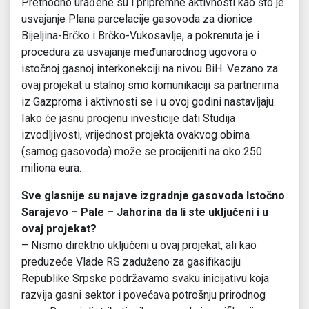
Prethodno urađene su i pripremne aktivnosti kao što je
usvajanje Plana parcelacije gasovoda za dionice
Bijeljina-Brčko i Brčko-Vukosavlje, a pokrenuta je i
procedura za usvajanje međunarodnog ugovora o
istočnoj gasnoj interkonekciji na nivou BiH. Vezano za
ovaj projekat u stalnoj smo komunikaciji sa partnerima
iz Gazproma i aktivnosti se i u ovoj godini nastavljaju.
Iako će jasnu procjenu investicije dati Studija
izvodljivosti, vrijednost projekta ovakvog obima
(samog gasovoda) može se procijeniti na oko 250
miliona eura.
Sve glasnije su najave izgradnje gasovoda Istočno
Sarajevo – Pale – Jahorina da li ste uključeni i u
ovaj projekat?
– Nismo direktno uključeni u ovaj projekat, ali kao
preduzeće Vlade RS zaduženo za gasifikaciju
Republike Srpske podržavamo svaku inicijativu koja
razvija gasni sektor i povećava potrošnju prirodnog