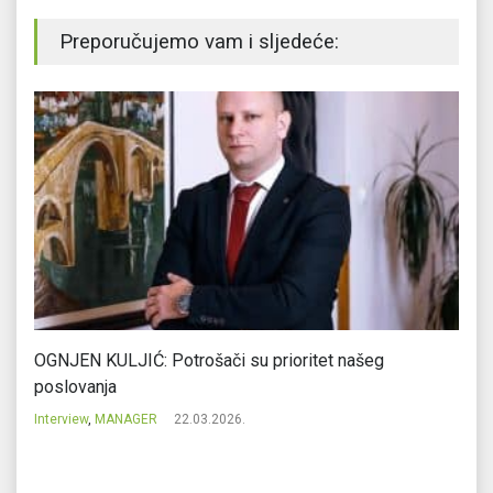
Preporučujemo vam i sljedeće:
e
OGNJEN KULJIĆ: Potrošači su prioritet našeg
DU
poslovanja
In
Interview
,
MANAGER
22.03.2026.