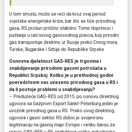
U tom smislu, može se reći da kroz ovaj period
svjetske energetske krize, bar što se tiče prirodnog
gasa, RS prolazi prilično stabilno. Tome doprinosi i
puštanje u rad novog gasovodnog pravca, koji prirodni
gas transportuje direktno iz Rusije preko Crnog mora,
Turske, Bugarske i Srbije do Republike Srpske.
Osnovna djelatnost GAS-RES je trgovina i
snabdijevanje prirodnim gasom potrošača u
Republici Srpskoj. Koliko je u prethodnoj godini
poeredstvom vas uvezeno prirodnog gasa u RS i
da li postoje problemi u snabdijevanju?
– Preduzeće GAS-RES od 2015. po osnovu direktnog
ugovora sa Gazprom Export Sankt-Peterburg jedini je
uvoznik prirodnog gasa u RS. Preko ovog direktnog
ugovora i gasni sektor RS dobio je svojevrsnu
legitimaciju na gasnoj mapi Evrope i veliku šansu za
razvoj. GAS-RES u RS snabdijeva velike industrijske