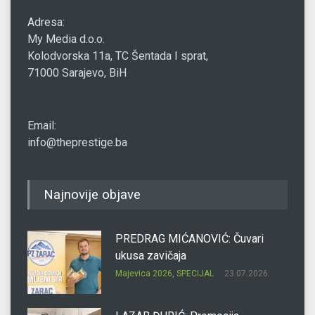
Adresa:
My Media d.o.o.
Kolodvorska 11a, TC Šentada I sprat,
71000 Sarajevo, BiH
Email:
info@theprestige.ba
Najnovije objave
PREDRAG MIĆANOVIĆ: Čuvari
ukusa zavičaja
Majevica 2026
,
SPECIJAL
23.07.2026.