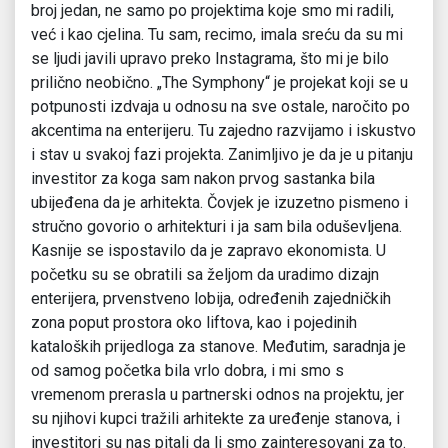
broj jedan, ne samo po projektima koje smo mi radili,
već i kao cjelina. Tu sam, recimo, imala sreću da su mi
se ljudi javili upravo preko Instagrama, što mi je bilo
prilično neobično. „The Symphony“ je projekat koji se u
potpunosti izdvaja u odnosu na sve ostale, naročito po
akcentima na enterijeru. Tu zajedno razvijamo i iskustvo
i stav u svakoj fazi projekta. Zanimljivo je da je u pitanju
investitor za koga sam nakon prvog sastanka bila
ubijeđena da je arhitekta. Čovjek je izuzetno pismeno i
stručno govorio o arhitekturi i ja sam bila oduševljena.
Kasnije se ispostavilo da je zapravo ekonomista. U
početku su se obratili sa željom da uradimo dizajn
enterijera, prvenstveno lobija, određenih zajedničkih
zona poput prostora oko liftova, kao i pojedinih
kataloških prijedloga za stanove. Međutim, saradnja je
od samog početka bila vrlo dobra, i mi smo s
vremenom prerasla u partnerski odnos na projektu, jer
su njihovi kupci tražili arhitekte za uređenje stanova, i
investitori su nas pitali da li smo zainteresovani za to.