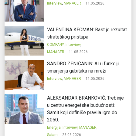
Interview
,
MANAGER
11.05.2026.
VALENTINA KECMAN: Rast je rezultat
strateškog pristupa
COMPANY
,
Interview
,
MANAGER
11.05.2026.
SANDRO ZENIČANIN: AI u funkciji
smanjenja gubitaka na mreži
Interview
,
MANAGER
11.05.2026.
ALEKSANDAR BRANKOVIĆ: Trebinje
u centru energetske budućnosti:
Samit koji definiše pravila igre do
2050.
Energija
,
Interview
,
MANAGER
,
Sajam
23.03.2026.