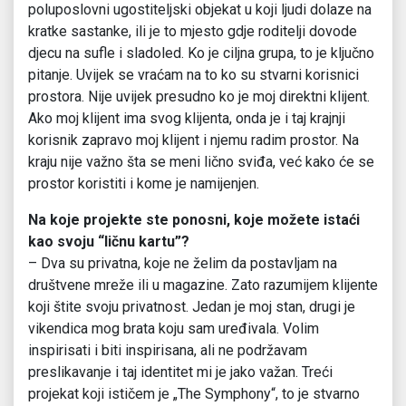
poluposlovni ugostiteljski objekat u koji ljudi dolaze na
kratke sastanke, ili je to mjesto gdje roditelji dovode
djecu na sufle i sladoled. Ko je ciljna grupa, to je ključno
pitanje. Uvijek se vraćam na to ko su stvarni korisnici
prostora. Nije uvijek presudno ko je moj direktni klijent.
Ako moj klijent ima svog klijenta, onda je i taj krajnji
korisnik zapravo moj klijent i njemu radim prostor. Na
kraju nije važno šta se meni lično sviđa, već kako će se
prostor koristiti i kome je namijenjen.
Na koje projekte ste ponosni, koje možete istaći
kao svoju “ličnu kartu”?
– Dva su privatna, koje ne želim da postavljam na
društvene mreže ili u magazine. Zato razumijem klijente
koji štite svoju privatnost. Jedan je moj stan, drugi je
vikendica mog brata koju sam uređivala. Volim
inspirisati i biti inspirisana, ali ne podržavam
preslikavanje i taj identitet mi je jako važan. Treći
projekat koji ističem je „The Symphony“, to je stvarno