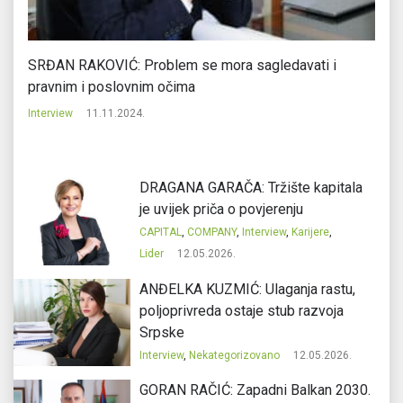
SRĐAN RAKOVIĆ: Problem se mora sagledavati i
G
pravnim i poslovnim očima
p
Interview
11.11.2024.
In
DRAGANA GARAČA: Tržište kapitala
je uvijek priča o povjerenju
CAPITAL
,
COMPANY
,
Interview
,
Karijere
,
Lider
12.05.2026.
ANĐELKA KUZMIĆ: Ulaganja rastu,
poljoprivreda ostaje stub razvoja
Srpske
Interview
,
Nekategorizovano
12.05.2026.
GORAN RAČIĆ: Zapadni Balkan 2030.