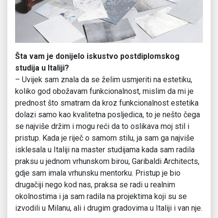
Šta vam je donijelo iskustvo postdiplomskog
studija u Italiji?
– Uvijek sam znala da se želim usmjeriti na estetiku,
koliko god obožavam funkcionalnost, mislim da mi je
prednost što smatram da kroz funkcionalnost estetika
dolazi samo kao kvalitetna posljedica, to je nešto čega
se najviše držim i mogu reći da to oslikava moj stil i
pristup. Kada je riječ o samom stilu, ja sam ga najviše
isklesala u Italiji na master studijama kada sam radila
praksu u jednom vrhunskom birou, Garibaldi Architects,
gdje sam imala vrhunsku mentorku. Pristup je bio
drugačiji nego kod nas, praksa se radi u realnim
okolnostima i ja sam radila na projektima koji su se
izvodili u Milanu, ali i drugim gradovima u Italiji i van nje.