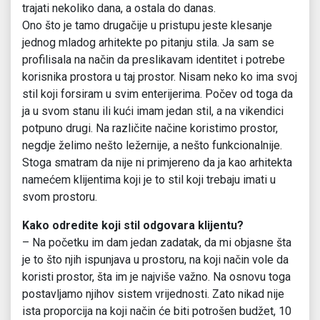
trajati nekoliko dana, a ostala do danas.
Ono što je tamo drugačije u pristupu jeste klesanje
jednog mladog arhitekte po pitanju stila. Ja sam se
profilisala na način da preslikavam identitet i potrebe
korisnika prostora u taj prostor. Nisam neko ko ima svoj
stil koji forsiram u svim enterijerima. Počev od toga da
ja u svom stanu ili kući imam jedan stil, a na vikendici
potpuno drugi. Na različite načine koristimo prostor,
negdje želimo nešto ležernije, a nešto funkcionalnije.
Stoga smatram da nije ni primjereno da ja kao arhitekta
namećem klijentima koji je to stil koji trebaju imati u
svom prostoru.
Kako odredite koji stil odgovara klijentu?
– Na početku im dam jedan zadatak, da mi objasne šta
je to što njih ispunjava u prostoru, na koji način vole da
koristi prostor, šta im je najviše važno. Na osnovu toga
postavljamo njihov sistem vrijednosti. Zato nikad nije
ista proporcija na koji način će biti potrošen budžet, 10