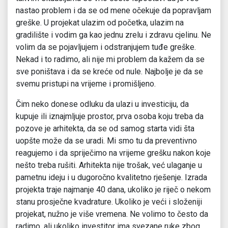
nastao problem i da se od mene očekuje da popravljam
greške. U projekat ulazim od početka, ulazim na
gradilište i vodim ga kao jednu zrelu i zdravu cjelinu. Ne
volim da se pojavljujem i odstranjujem tuđe greške.
Nekad i to radimo, ali nije mi problem da kažem da se
sve poništava i da se kreće od nule. Najbolje je da se
svemu pristupi na vrijeme i promišljeno.
Čim neko donese odluku da ulazi u investiciju, da
kupuje ili iznajmljuje prostor, prva osoba koju treba da
pozove je arhitekta, da se od samog starta vidi šta
uopšte može da se uradi. Mi smo tu da preventivno
reagujemo i da spriječimo na vrijeme grešku nakon koje
nešto treba rušiti. Arhitekta nije trošak, već ulaganje u
pametnu ideju i u dugoročno kvalitetno rješenje. Izrada
projekta traje najmanje 40 dana, ukoliko je riječ o nekom
stanu prosječne kvadrature. Ukoliko je veći i složeniji
projekat, nužno je više vremena. Ne volimo to često da
radimo, ali ukoliko investitor ima svezane ruke zbog