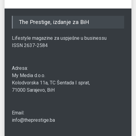
The Prestige, izdanje za BiH
Lifestyle magazine za uspješne u businessu
ISSN 2637-2584
Adresa:
My Media d.o.o.
Kolodvorska 11a, TC Šentada I sprat,
71000 Sarajevo, BiH
Email:
info@theprestige.ba