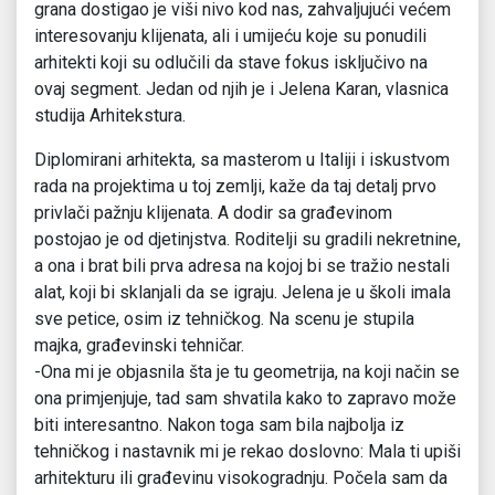
grana dostigao je viši nivo kod nas, zahvaljujući većem
interesovanju klijenata, ali i umijeću koje su ponudili
arhitekti koji su odlučili da stave fokus isključivo na
ovaj segment. Jedan od njih je i Jelena Karan, vlasnica
studija Arhitekstura.
Diplomirani arhitekta, sa masterom u Italiji i iskustvom
rada na projektima u toj zemlji, kaže da taj detalj prvo
privlači pažnju klijenata. A dodir sa građevinom
postojao je od djetinjstva. Roditelji su gradili nekretnine,
a ona i brat bili prva adresa na kojoj bi se tražio nestali
alat, koji bi sklanjali da se igraju. Jelena je u školi imala
sve petice, osim iz tehničkog. Na scenu je stupila
majka, građevinski tehničar.
-Ona mi je objasnila šta je tu geometrija, na koji način se
ona primjenjuje, tad sam shvatila kako to zapravo može
biti interesantno. Nakon toga sam bila najbolja iz
tehničkog i nastavnik mi je rekao doslovno: Mala ti upiši
arhitekturu ili građevinu visokogradnju. Počela sam da