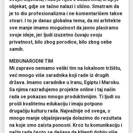
objekat, gdje se tačno nalazi i slično. Smatram da
je to dio profesionalizma i ne komentarišem takve
stvari. I to je danas globalna tema, da mi arhitekte
sve manje imamo mogućnost da javno plasiramo
svoje ideje, jer ljudi izuzetno čuvaju svoju
privatnost, bilo zbog porodice, bilo zbog sebe
samih.
MEĐUNARODNI TIM
Mi zapravo nemamo veliki tim na lokalnom tržištu,
već mnogo više saradnika koji rade iz drugih
država. Imamo saradnike u Iranu, Egiptu i Maroku.
Sa njima razrađujemo projekte online i taj način
rada se pokazao mnogo produktivnijim. Ti ljudi su
prošli kvalitetnu edukaciju i imaju potpuno
drugačiju kulturu rada. Najvažnije od svega, s
mnogo manje objašnjavanja dolazimo do rezultata
na koje smo zaista ponosni. Kroz tu komunikaciju i
način rada često se dešava da klijenti dobiju više