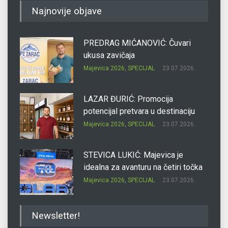
Najnovije objave
PREDRAG MIĆANOVIĆ: Čuvari
ukusa zavičaja
Majevica 2026
,
SPECIJAL
23.07.2026.
LAZAR ĐURIĆ: Promocija
potencijal pretvara u destinaciju
Majevica 2026
,
SPECIJAL
23.07.2026.
STEVICA LUKIĆ: Majevica je
idealna za avanturu na četiri točka
Majevica 2026
,
SPECIJAL
23.07.2026.
DRAGAN OSTOJIĆ: Moj karakter je
Newsletter!
iskovan na Majevici