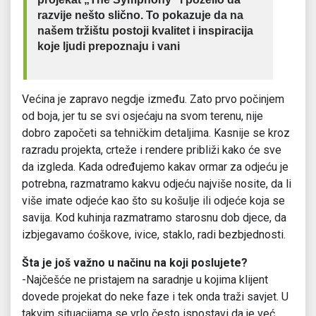
razvije nešto slično. To pokazuje da na
našem tržištu postoji kvalitet i inspiracija
koje ljudi prepoznaju i vani
Većina je zapravo negdje između. Zato prvo počinjem
od boja, jer tu se svi osjećaju na svom terenu, nije
dobro započeti sa tehničkim detaljima. Kasnije se kroz
razradu projekta, crteže i rendere približi kako će sve
da izgleda. Kada određujemo kakav ormar za odjeću je
potrebna, razmatramo kakvu odjeću najviše nosite, da li
više imate odjeće kao što su košulje ili odjeće koja se
savija. Kod kuhinja razmatramo starosnu dob djece, da
izbjegavamo ćoškove, ivice, staklo, radi bezbjednosti.
Šta je još važno u načinu na koji poslujete?
-Najčešće ne pristajem na saradnje u kojima klijent
dovede projekat do neke faze i tek onda traži savjet. U
takvim situacijama se vrlo često ispostavi da je već