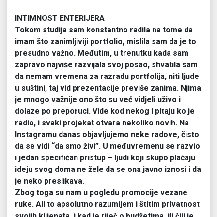
INTIMNOST ENTERIJERA
Tokom studija sam konstantno radila na tome da
imam što zanimljiviji portfolio, mislila sam da je to
presudno važno. Međutim, u trenutku kada sam
zapravo najviše razvijala svoj posao, shvatila sam
da nemam vremena za razradu portfolija, niti ljude
u suštini, taj vid prezentacije previše zanima. Njima
je mnogo važnije ono što su već vidjeli uživo i
dolaze po preporuci. Vide kod nekog i pitaju ko je
radio, i svaki projekat otvara nekoliko novih. Na
Instagramu danas objavljujemo neke radove, čisto
da se vidi “da smo živi”. U međuvremenu se razvio
i jedan specifičan pristup – ljudi koji skupo plaćaju
ideju svog doma ne žele da se ona javno iznosi i da
je neko preslikava.
Zbog toga su nam u pogledu promocije vezane
ruke. Ali to apsolutno razumijem i štitim privatnost
svojih klijenata, i kad je riječ o budžetima, ili čiji je