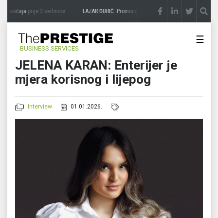
čaja
prije 3 sedmice
LAZAR ĐURIĆ: Promocija potencijal pretvara u destinaciju
prije
☰
BUSINESS SERVICES
JELENA KARAN: Enterijer je
mjera korisnog i lijepog
Interview
01.01.2026.