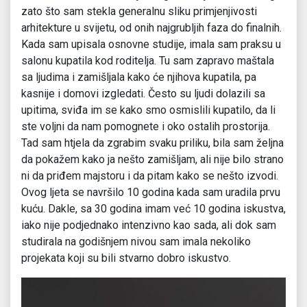
zato što sam stekla generalnu sliku primjenjivosti
arhitekture u svijetu, od onih najgrubljih faza do finalnih.
Kada sam upisala osnovne studije, imala sam praksu u
salonu kupatila kod roditelja. Tu sam zapravo maštala
sa ljudima i zamišljala kako će njihova kupatila, pa
kasnije i domovi izgledati. Često su ljudi dolazili sa
upitima, sviđa im se kako smo osmislili kupatilo, da li
ste voljni da nam pomognete i oko ostalih prostorija.
Tad sam htjela da zgrabim svaku priliku, bila sam željna
da pokažem kako ja nešto zamišljam, ali nije bilo strano
ni da priđem majstoru i da pitam kako se nešto izvodi.
Ovog ljeta se navršilo 10 godina kada sam uradila prvu
kuću. Dakle, sa 30 godina imam već 10 godina iskustva,
iako nije podjednako intenzivno kao sada, ali dok sam
studirala na godišnjem nivou sam imala nekoliko
projekata koji su bili stvarno dobro iskustvo.