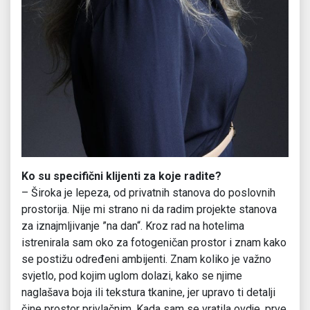
Ko su specifični klijenti za koje radite?
– Široka je lepeza, od privatnih stanova do poslovnih
prostorija. Nije mi strano ni da radim projekte stanova
za iznajmljivanje ”na dan“. Kroz rad na hotelima
istrenirala sam oko za fotogeničan prostor i znam kako
se postižu određeni ambijenti. Znam koliko je važno
svjetlo, pod kojim uglom dolazi, kako se njime
naglašava boja ili tekstura tkanine, jer upravo ti detalji
čine prostor privlačnim. Kada sam se vratila ovdje, prve