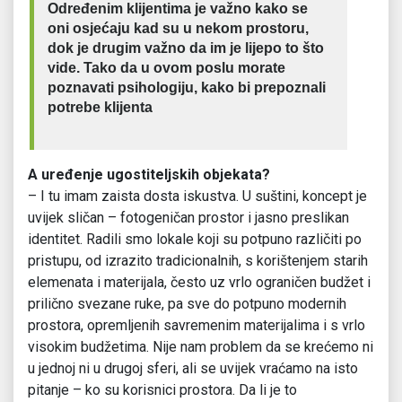
Određenim klijentima je važno kako se
oni osjećaju kad su u nekom prostoru,
dok je drugim važno da im je lijepo to što
vide. Tako da u ovom poslu morate
poznavati psihologiju, kako bi prepoznali
potrebe klijenta
A uređenje ugostiteljskih objekata?
– I tu imam zaista dosta iskustva. U suštini, koncept je
uvijek sličan – fotogeničan prostor i jasno preslikan
identitet. Radili smo lokale koji su potpuno različiti po
pristupu, od izrazito tradicionalnih, s korištenjem starih
elemenata i materijala, često uz vrlo ograničen budžet i
prilično svezane ruke, pa sve do potpuno modernih
prostora, opremljenih savremenim materijalima i s vrlo
visokim budžetima. Nije nam problem da se krećemo ni
u jednoj ni u drugoj sferi, ali se uvijek vraćamo na isto
pitanje – ko su korisnici prostora. Da li je to