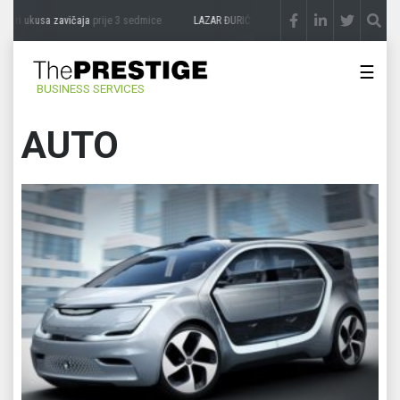
usa zavičaja
prije 3 sedmice
LAZAR ĐURIĆ: Promocija potencijal pretvara u destinac
☰
BUSINESS SERVICES
AUTO