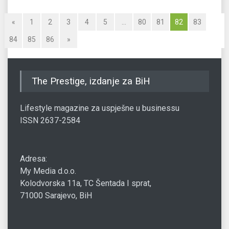
«
1
2
3
4
5
…
80
81
82
83
84
85
86
»
The Prestige, izdanje za BiH
Lifestyle magazine za uspješne u businessu
ISSN 2637-2584
Adresa:
My Media d.o.o.
Kolodvorska 11a, TC Šentada I sprat,
71000 Sarajevo, BiH