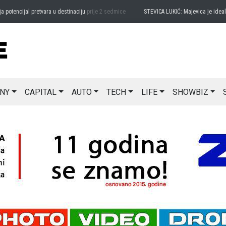
ncijal pretvara u destinaciju
prije 2 sedmice
STEVICA LUKIĆ: Majevica je idealna za
NY
CAPITAL
AUTO
TECH
LIFE
SHOWBIZ