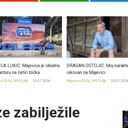
CA LUKIĆ: Majevica je idealna
DRAGAN OSTOJIĆ: Moj karakte
nturu na četiri točka
iskovan na Majevici
ca 2026
,
SPECIJAL
23.07.2026.
Majevica 2026
,
SPECIJAL
23.07.2026
e zabilježile