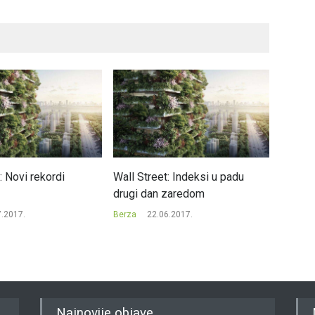
: Novi rekordi
Wall Street: Indeksi u padu
Na Banj
drugi dan zaredom
promet
SASE 
7.2017.
Berza
22.06.2017.
Berza
Najnovije objave