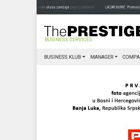
RAG MIĆANOVIĆ: Čuvari ukusa zavičaja
prije 2 sedmice
LAZAR ĐURIĆ: Promocija pote
BUSINESS SERVICES
BUSINESS KLUB
MANAGER
COMPA