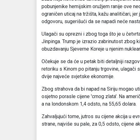
pobunjenike hemijskim oružjem ranije ove nedje
ograničen uticaj na tržišta, kažu analitičari, 
odgovoru, sugerišući da se napadi neće nastav
Ulagači su oprezni i zbog toga što je u četv
Jinpinga. Trump je izrazio zabrinutost zbog ki
obuzdavanju Sjeverne Koreje u njenim nuklea
Očekuje se da će u petak biti detaljniji razgovo
retoriku s Kinom po pitanju trgovine, ulagači
dvije najveće svjetske ekonomije.
Zbog strahova da bi napad na Siriju mogao uti
osjetno porasle cijene ′crnog zlata′. Na ameri
a na londonskom 1,4 odsto, na 55,65 dolara.
Zahvaljujući tome, jutros su cijene akcija u 
strane, najviše su pale, za 0,5 odsto, cijene 