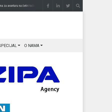
 avanturu na četiri točka
prije 2 sedmice
DRAGAN OSTOJIĆ: Moj karakter je iskovan
SPECIJAL
O NAMA