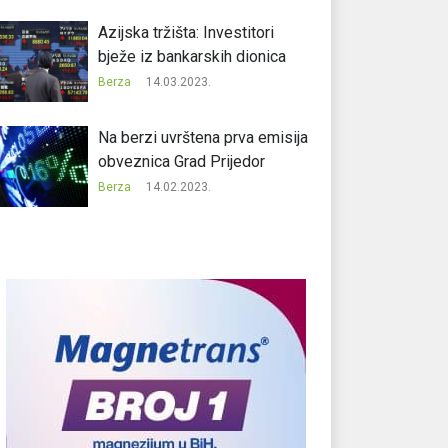
Azijska tržišta: Investitori
bježe iz bankarskih dionica
Berza
14.03.2023.
Na berzi uvrštena prva emisija
obveznica Grad Prijedor
Berza
14.02.2023.