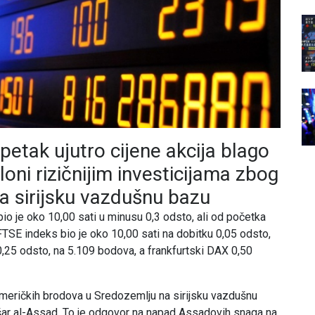
etak ujutro cijene akcija blago
loni rizičnijim investicijama zbog
 sirijsku vazdušnu bazu
o je oko 10,00 sati u minusu 0,3 odsto, ali od početka
 FTSE indeks bio je oko 10,00 sati na dobitku 0,05 odsto,
0,25 odsto, na 5.109 bodova, a frankfurtski DAX 0,50
meričkih brodova u Sredozemlju na sirijsku vazdušnu
ašar al-Assad. To je odgovor na napad Assadovih snaga na