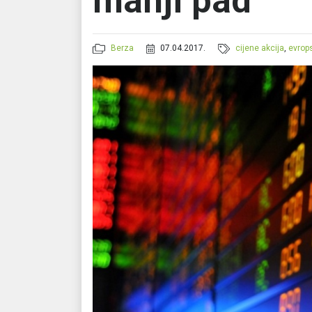
manji pad
Berza
07.04.2017.
cijene akcija
,
evrop