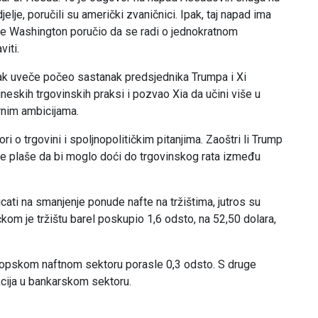
lje, poručili su američki zvaničnici. Ipak, taj napad ima
jer je Washington poručio da se radi o jednokratnom
iti.
rtak uveče počeo sastanak predsjednika Trumpa i Xi
neskih trgovinskih praksi i pozvao Xia da učini više u
rnim ambicijama.
ri o trgovini i spoljnopolitičkim pitanjima. Zaoštri li Trump
 se plaše da bi moglo doći do trgovinskog rata između
cati na smanjenje ponude nafte na tržištima, jutros su
čkom je tržištu barel poskupio 1,6 odsto, na 52,50 dolara,
evropskom naftnom sektoru porasle 0,3 odsto. S druge
akcija u bankarskom sektoru.