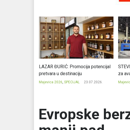
Ć: Čuvari ukusa
LAZAR ĐURIĆ: Promocija potencijal
STEVI
pretvara u destinaciju
za ava
23.07.2026.
Majevica 2026
,
SPECIJAL
23.07.2026.
Majevi
Evropske berz