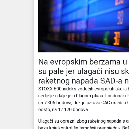
Na evropskim berzama u p
su pale jer ulagači nisu sk
raketnog napada SAD-a na
STOXX 600 indeks vodećih evropskih akcija bi
nedjelje i dalje je u blagom plusu. Londonski
na 7.306 bodova, dok je pariski CAC oslabio 
odsto, na 12.170 bodova.
Ulagači su oprezni zbog raketnog napada s a
bazu koju kontroliše tamošnji predsjednik B