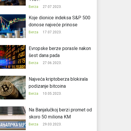
Berza
27.07.2023.
Koje dionice indeksa S&P 500
donose najveće prinose
Berza
17.07.2023.
Evropske berze porasle nakon
šest dana pada
Berza
27.06.2023.
Najveća kriptoberza blokirala
podizanje bitcoina
Berza
10.05.2023.
Na Banjalučkoj berzi promet od
skoro 50 miliona KM
Berza
29.03.2023.