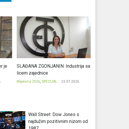
r je
SLAĐANA ZGONJANIN: Industrija sa
NIKOLA GAVRIĆ: L
licem zajednice
regionalni uspje
.
Majevica 2026
,
SPECIJAL
23.07.2026.
Majevica 2026
,
SPEC
Wall Street: Dow Jones s
najdužim pozitivnim nizom od
1987.