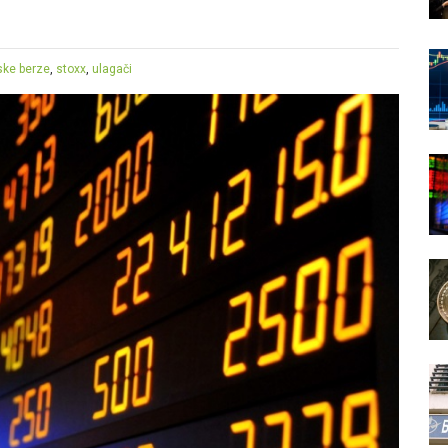
ske berze
,
stoxx
,
ulagači