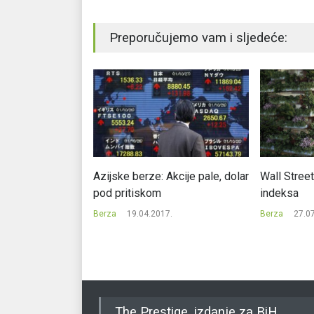
Preporučujemo vam i sljedeće:
u zelenom,
Azijske berze: Akcije pale, dolar
Wall Street
nadaju brzom
pod pritiskom
indeksa
poravku
Berza
19.04.2017.
Berza
27.0
1.
The Prestige, izdanje za BiH