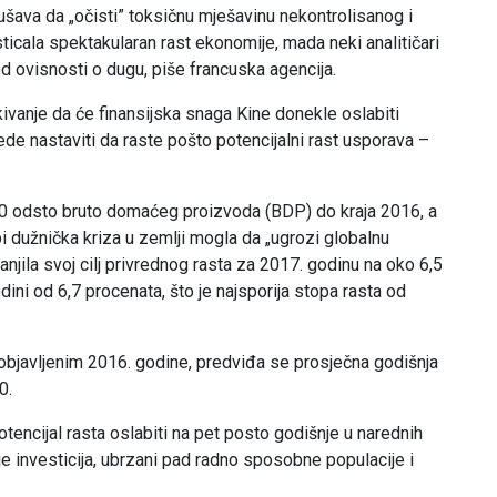
šava da „očisti” toksičnu mješavinu nekontrolisanog i
icala spektakularan rast ekonomije, mada neki analitičari
 ovisnosti o dugu, piše francuska agencija.
vanje da će finansijska snaga Kine donekle oslabiti
de nastaviti da raste pošto potencijalni rast usporava –
60 odsto bruto domaćeg proizvoda (BDP) do kraja 2016, a
 dužnička kriza u zemlji mogla da „ugrozi globalnu
anjila svoj cilj privrednog rasta za 2017. godinu na oko 6,5
ini od 6,7 procenata, što je najsporija stopa rasta od
objavljenim 2016. godine, predviđa se prosječna godišnja
0.
tencijal rasta oslabiti na pet posto godišnje u narednih
 investicija, ubrzani pad radno sposobne populacije i