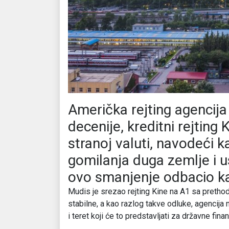
Američka rejting agencija M
decenije, kreditni rejting
stranoj valuti, navodeći 
gomilanja duga zemlje i u
ovo smanjenje odbacio ka
Mudis je srezao rejting Kine na A1 sa prethod
stabilne, a kao razlog takve odluke, agencija 
i teret koji će to predstavljati za državne finan