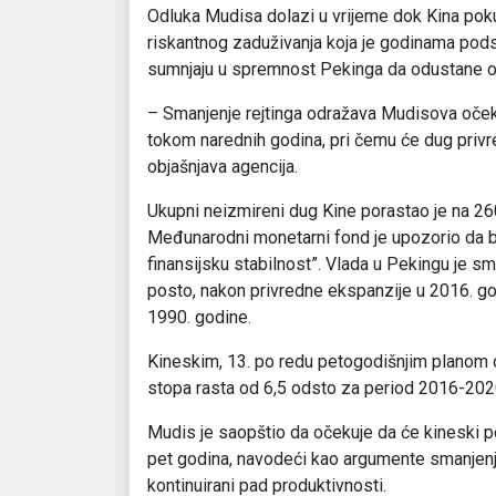
Odluka Mudisa dolazi u vrijeme dok Kina poku
riskantnog zaduživanja koja je godinama podst
sumnjaju u spremnost Pekinga da odustane od
– Smanjenje rejtinga odražava Mudisova očeki
tokom narednih godina, pri čemu će dug privre
objašnjava agencija.
Ukupni neizmireni dug Kine porastao je na 2
Međunarodni monetarni fond je upozorio da bi
finansijsku stabilnost”. Vlada u Pekingu je sm
posto, nakon privredne ekspanzije u 2016. god
1990. godine.
Kineskim, 13. po redu petogodišnjim planom 
stopa rasta od 6,5 odsto za period 2016-202
Mudis je saopštio da očekuje da će kineski po
pet godina, navodeći kao argumente smanjenje
kontinuirani pad produktivnosti.