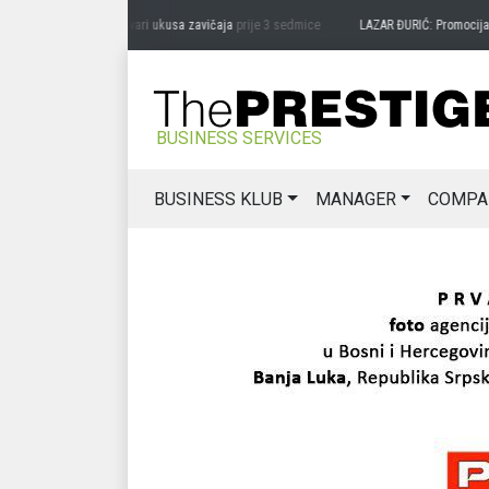
AG MIĆANOVIĆ: Čuvari ukusa zavičaja
prije 3 sedmice
LAZAR ĐURIĆ: Promocija poten
BUSINESS SERVICES
BUSINESS KLUB
MANAGER
COMPA