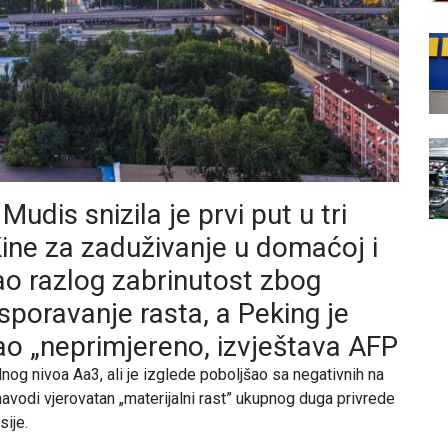
udis snizila je prvi put u tri
 Kine za zaduživanje u domaćoj i
kao razlog zabrinutost zbog
sporavanje rasta, a Peking je
o „neprimjereno, izvještava AFP
nog nivoa Aa3, ali je izglede poboljšao sa negativnih na
navodi vjerovatan „materijalni rast” ukupnog duga privrede
sije.