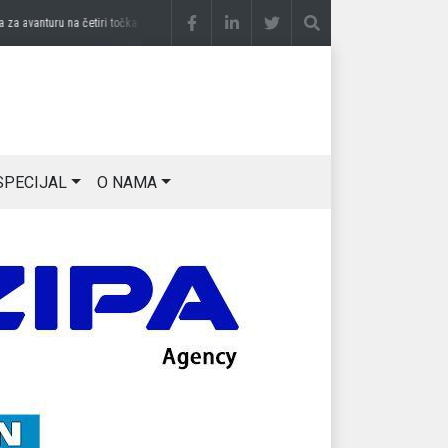
avanturu na četiri točka
prije 3 sedmice
DRAGAN OSTOJIĆ: Moj karakter je iskovan n
SPECIJAL
O NAMA