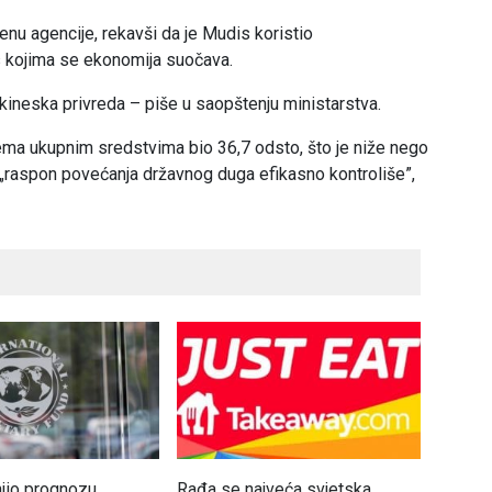
enu agencije, rekavši da je Mudis koristio
s kojima se ekonomija suočava.
kineska privreda – piše u saopštenju ministarstva.
ema ukupnim sredstvima bio 36,7 odsto, što je niže nego
„raspon povećanja državnog duga efikasno kontroliše”,
io prognozu
Rađa se najveća svjetska
Izvoz 