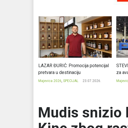
Ć: Čuvari ukusa
LAZAR ĐURIĆ: Promocija potencijal
STEVI
pretvara u destinaciju
za ava
23.07.2026.
Majevica 2026
,
SPECIJAL
23.07.2026.
Majevi
Mudis snizio k