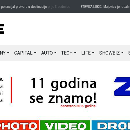
cijal pretvara u destinaciju
prije 3 sedmice
STEVICA LUKIĆ: Majevica je idealna za 
NY
CAPITAL
AUTO
TECH
LIFE
SHOWBIZ