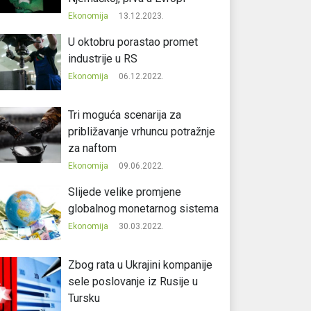
Ekonomija
13.12.2023.
U oktobru porastao promet
industrije u RS
Ekonomija
06.12.2022.
Tri moguća scenarija za
približavanje vrhuncu potražnje
za naftom
Ekonomija
09.06.2022.
Slijede velike promjene
globalnog monetarnog sistema
Ekonomija
30.03.2022.
Zbog rata u Ukrajini kompanije
sele poslovanje iz Rusije u
Tursku