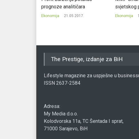
ez kase
prognoze analitičara
svjetskog 
.2020.
Ekonomija
21.05.2017.
Ekonomija
The Prestige, izdanje za BiH
Lifestyle magazine za uspješne u business
ISSN 2637-2584
Adresa:
My Media d.o.o.
Kolodvorska 11a, TC Šentada I sprat,
71000 Sarajevo, BiH