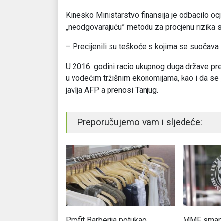
Kinesko Ministarstvo finansija je odbacilo ocj
„neodgovarajuću” metodu za procjenu rizika 
– Precijenili su teškoće s kojima se suočava 
U 2016. godini racio ukupnog duga države pr
u vodećim tržišnim ekonomijama, kao i da se 
javlja AFP a prenosi Tanjug.
Preporučujemo vam i sljedeće:
“Amazonov”
Profit Barberija potukao
MMF smanj