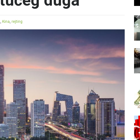
stućeg duga
s
,
Kina
,
rejting