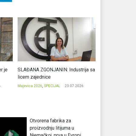
r je
SLAĐANA ZGONJANIN: Industrija sa
NIKOLA GAVRIĆ: L
licem zajednice
regionalni uspje
.
Majevica 2026
,
SPECIJAL
23.07.2026.
Majevica 2026
,
SPEC
Otvorena fabrika za
proizvodnju litijuma u
Njemačkoj, prva u Evropi