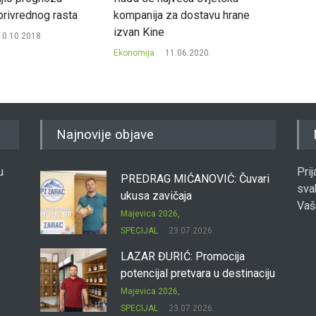
privrednog rasta
kompanija za dostavu hrane
posto
izvan Kine
10.10.2018.
Ekonomi
Ekonomija
11.06.2020.
Najnovije objave
u
Pri
PREDRAG MIĆANOVIĆ: Čuvari
sva
ukusa zavičaja
Vaš
Majevica 2026
,
SPECIJAL
23.07.2026.
LAZAR ĐURIĆ: Promocija
potencijal pretvara u destinaciju
Majevica 2026
,
SPECIJAL
23.07.2026.