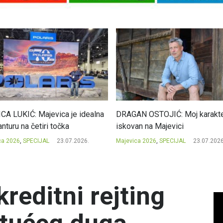
CA LUKIĆ: Majevica je idealna
DRAGAN OSTOJIĆ: Moj karakte
nturu na četiri točka
iskovan na Majevici
ca 2026
,
SPECIJAL
23.07.2026.
Majevica 2026
,
SPECIJAL
23.07.2026
reditni rejting