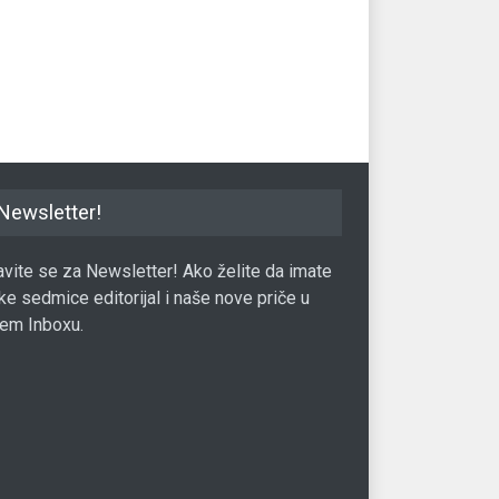
odj
Ekonomija
03.07.2020.
ja
21.12.2016.
Eko
Newsletter!
javite se za Newsletter! Ako želite da imate
ke sedmice editorijal i naše nove priče u
em Inboxu.