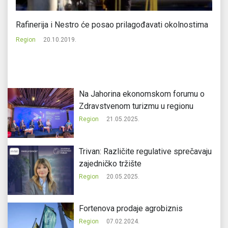
Rafinerija i Nestro će posao prilagođavati okolnostima
Pr
gr
Region
20.10.2019.
Re
Na Jahorina ekonomskom forumu o
Zdravstvenom turizmu u regionu
Region
21.05.2025.
Trivan: Različite regulative sprečavaju
zajedničko tržište
Region
20.05.2025.
Fortenova prodaje agrobiznis
Region
07.02.2024.