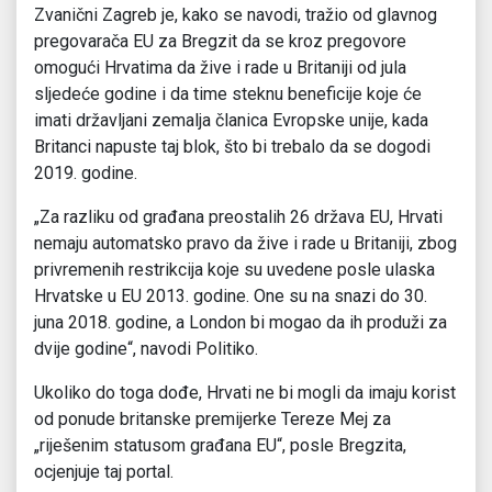
Zvanični Zagreb je, kako se navodi, tražio od glavnog
pregovarača EU za Bregzit da se kroz pregovore
omogući Hrvatima da žive i rade u Britaniji od jula
sljedeće godine i da time steknu beneficije koje će
imati državljani zemalja članica Evropske unije, kada
Britanci napuste taj blok, što bi trebalo da se dogodi
2019. godine.
„Za razliku od građana preostalih 26 država EU, Hrvati
nemaju automatsko pravo da žive i rade u Britaniji, zbog
privremenih restrikcija koje su uvedene posle ulaska
Hrvatske u EU 2013. godine. One su na snazi do 30.
juna 2018. godine, a London bi mogao da ih produži za
dvije godine“, navodi Politiko.
Ukoliko do toga dođe, Hrvati ne bi mogli da imaju korist
od ponude britanske premijerke Tereze Mej za
„riješenim statusom građana EU“, posle Bregzita,
ocjenjuje taj portal.