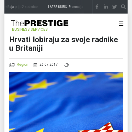
avičaja
prije 2 sedmice
LAZAR ĐURIĆ: Promocija potencijal pretvara u destinaciju
pr
☰
BUSINESS SERVICES
Hrvati lobiraju za svoje radnike
u Britaniji
Region
26.07.2017.