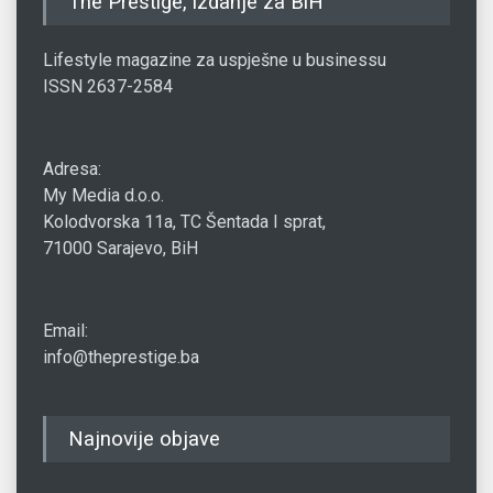
The Prestige, izdanje za BiH
Lifestyle magazine za uspješne u businessu
ISSN 2637-2584
Adresa:
My Media d.o.o.
Kolodvorska 11a, TC Šentada I sprat,
71000 Sarajevo, BiH
Email:
info@theprestige.ba
Najnovije objave