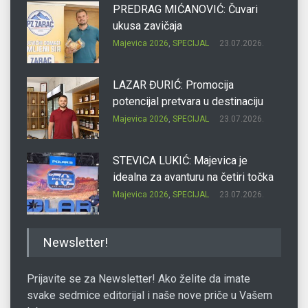
PREDRAG MIĆANOVIĆ: Čuvari
ukusa zavičaja
Majevica 2026
,
SPECIJAL
23.07.2026.
LAZAR ĐURIĆ: Promocija
potencijal pretvara u destinaciju
Majevica 2026
,
SPECIJAL
23.07.2026.
STEVICA LUKIĆ: Majevica je
idealna za avanturu na četiri točka
Majevica 2026
,
SPECIJAL
23.07.2026.
DRAGAN OSTOJIĆ: Moj karakter je
Newsletter!
iskovan na Majevici
Majevica 2026
,
SPECIJAL
23.07.2026.
Prijavite se za Newsletter! Ako želite da imate
svake sedmice editorijal i naše nove priče u Vašem