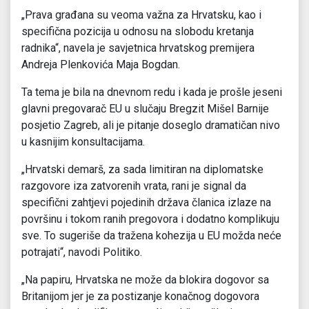
„Prava građana su veoma važna za Hrvatsku, kao i
specifična pozicija u odnosu na slobodu kretanja
radnika“, navela je savjetnica hrvatskog premijera
Andreja Plenkovića Maja Bogdan.
Ta tema je bila na dnevnom redu i kada je prošle jeseni
glavni pregovarač EU u slučaju Bregzit Mišel Barnije
posjetio Zagreb, ali je pitanje doseglo dramatičan nivo
u kasnijim konsultacijama.
„Hrvatski demarš, za sada limitiran na diplomatske
razgovore iza zatvorenih vrata, rani je signal da
specifični zahtjevi pojedinih država članica izlaze na
površinu i tokom ranih pregovora i dodatno komplikuju
sve. To sugeriše da tražena kohezija u EU možda neće
potrajati“, navodi Politiko.
„Na papiru, Hrvatska ne može da blokira dogovor sa
Britanijom jer je za postizanje konačnog dogovora