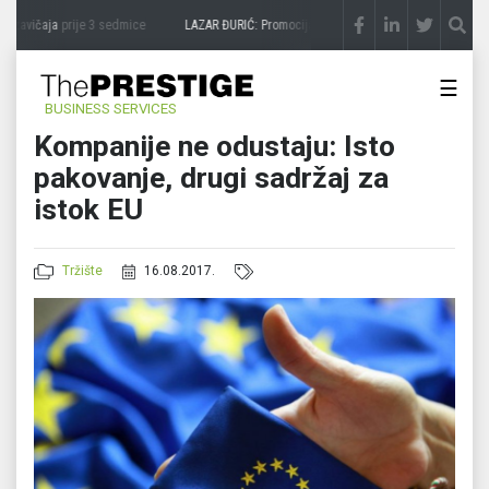
 zavičaja
prije 3 sedmice
LAZAR ĐURIĆ: Promocija potencijal pretvara u destinaciju
p
☰
BUSINESS SERVICES
Kompanije ne odustaju: Isto
pakovanje, drugi sadržaj za
istok EU
Tržište
16.08.2017.