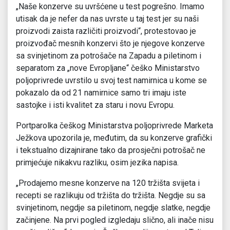
„Naše konzerve su uvršćene u test pogrešno. Imamo
utisak da je nefer da nas uvrste u taj test jer su naši
proizvodi zaista različiti proizvodi“, protestovao je
proizvođač mesnih konzervi što je njegove konzerve
sa svinjetinom za potrošače na Zapadu a piletinom i
separatom za „nove Evropljane“ češko Ministarstvo
poljoprivrede uvrstilo u svoj test namirnica u kome se
pokazalo da od 21 namirnice samo tri imaju iste
sastojke i isti kvalitet za staru i novu Evropu.
Portparolka češkog Ministarstva poljoprivrede Marketa
Ježkova upozorila je, međutim, da su konzerve grafički
i tekstualno dizajnirane tako da prosječni potrošač ne
primjećuje nikakvu razliku, osim jezika napisa.
„Prodajemo mesne konzerve na 120 tržišta svijeta i
recepti se razlikuju od tržišta do tržišta. Negdje su sa
svinjetinom, negdje sa piletinom, negdje slatke, negdje
začinjene. Na prvi pogled izgledaju slično, ali inače nisu