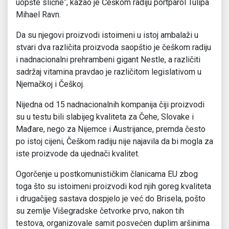
uopšte slične“, kazao je Češkom radiju portparol Tulipa
Mihael Ravn.
Da su njegovi proizvodi istoimeni u istoj ambalaži u
stvari dva različita proizvoda saopštio je češkom radiju
i nadnacionalni prehrambeni gigant Nestle, a različiti
sadržaj vitamina pravdao je različitom legislativom u
Njemačkoj i Češkoj.
Nijedna od 15 nadnacionalnih kompanija čiji proizvodi
su u testu bili slabijeg kvaliteta za Čehe, Slovake i
Mađare, nego za Nijemce i Austrijance, premda često
po istoj cijeni, Češkom radiju nije najavila da bi mogla za
iste proizvode da ujednači kvalitet.
Ogorčenje u postkomunističkim članicama EU zbog
toga što su istoimeni proizvodi kod njih goreg kvaliteta
i drugačijeg sastava dospjelo je već do Brisela, pošto
su zemlje Višegradske četvorke prvo, nakon tih
testova, organizovale samit posvećen duplim aršinima