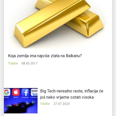
Koja zemlja ima najviše zlata na Balkanu?
Uo
mi
Tržište
08.05.2017.
Tr
Big Tech nerealno raste, inflacija će
još neko vrijeme ostati visoka
Tržište
27.07.2023.