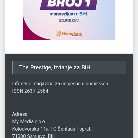
The Prestige, izdanje za BiH
Lifestyle magazine za uspješne u businessu
ISSN 2637-2584
Adresa:
My Media d.o.o.
Kolodvorska 11a, TC Šentada I sprat,
71000 Sarajevo, BiH