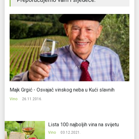
Preporučujemo vam i sljedeće:
Majk Grgić - Osvajač vinskog neba u Kući slavnih
Ig
Vino
26.11.2016.
Vi
Lista 100 najboljih vina na svijetu
Vino
03.12.2021.