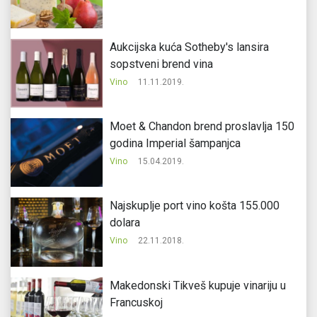
Aukcijska kuća Sotheby's lansira
sopstveni brend vina
Vino
11.11.2019.
Moet & Chandon brend proslavlja 150
godina Imperial šampanjca
Vino
15.04.2019.
Najskuplje port vino košta 155.000
dolara
Vino
22.11.2018.
Makedonski Tikveš kupuje vinariju u
Francuskoj