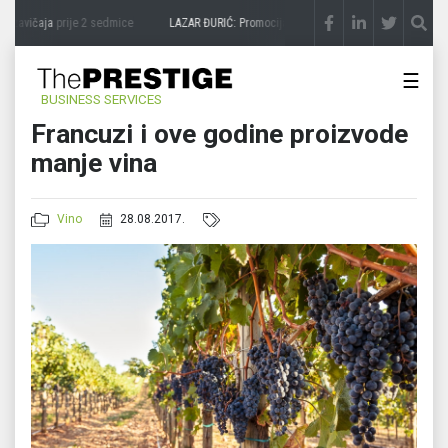
 zavičaja
prije 2 sedmice
LAZAR ĐURIĆ: Promocija potencijal pretvara u destinaciju
p
☰
BUSINESS SERVICES
Francuzi i ove godine proizvode
manje vina
Vino
28.08.2017.