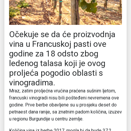
Očekuje se da će proizvodnja
vina u Francuskoj pasti ove
godine za 18 odsto zbog
ledenog talasa koji je ovog
proljeća pogodio oblasti s
vinogradima.
Mraz, zatim proljećna vrućina praćena sušnim ljetom,
francuski vinogradi nisu bili pošteđeni nevremena ove
godine. Prve berbe obavljene su u prosjeku deset do
petnaest dana ranije, sa znatnim padom količina, izuzev
u regionu Burgundije u centru zemlje.
Količina vina iz berbe 2017. mogla bi da bude 37,2