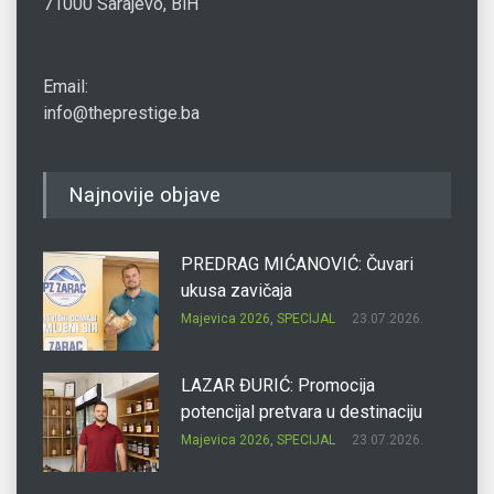
71000 Sarajevo, BiH
Email:
info@theprestige.ba
Najnovije objave
PREDRAG MIĆANOVIĆ: Čuvari
ukusa zavičaja
Majevica 2026
,
SPECIJAL
23.07.2026.
LAZAR ĐURIĆ: Promocija
potencijal pretvara u destinaciju
Majevica 2026
,
SPECIJAL
23.07.2026.