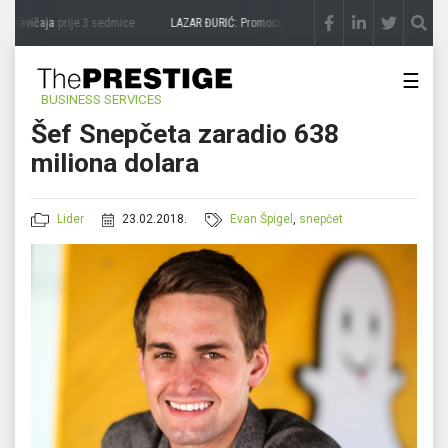
 zavičaja
prije 3 sedmice
LAZAR ĐURIĆ: Promocija potencijal pretvara u destinaciju
☰
BUSINESS SERVICES
Šef Snepčeta zaradio 638
miliona dolara
Lider
23.02.2018.
Evan Špigel
,
snepčet