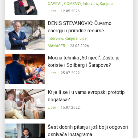
CAPITAL
,
COMPANY
,
Interview
,
Karijere
,
Lider
12.05.2026.
DENIS STEVANOVIĆ: Čuvamo
energiju i prirodne resurse
Interview
,
Karijere
,
Lider
,
MANAGER
23.03.2026.
Moćna tehnika „50 riječi“: Zašto je
koriste i Spilberg i Šarapova?
Lider
25.07.2022.
Krije li se i u vama evropski prototip
bogataša?
Lider
15.07.2022.
Šest dobrih pitanja i još bolji odgovori
osnivača Instagrama