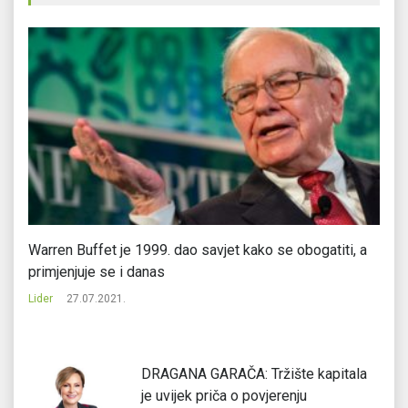
Warren Buffet je 1999. dao savjet kako se obogatiti, a
Fl
primjenjuje se i danas
F
Lider
27.07.2021.
Li
DRAGANA GARAČA: Tržište kapitala
je uvijek priča o povjerenju