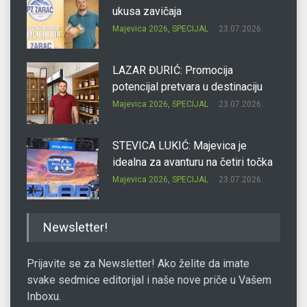
ukusa zavičaja
Majevica 2026
,
SPECIJAL
23.07.2026.
LAZAR ĐURIĆ: Promocija
potencijal pretvara u destinaciju
Majevica 2026
,
SPECIJAL
23.07.2026.
STEVICA LUKIĆ: Majevica je
idealna za avanturu na četiri točka
Majevica 2026
,
SPECIJAL
23.07.2026.
DRAGAN OSTOJIĆ: Moj karakter je
Newsletter!
iskovan na Majevici
Majevica 2026
,
SPECIJAL
23.07.2026.
Prijavite se za Newsletter! Ako želite da imate
svake sedmice editorijal i naše nove priče u Vašem
Inboxu.
SLAĐANA ZGONJANIN: Industrija