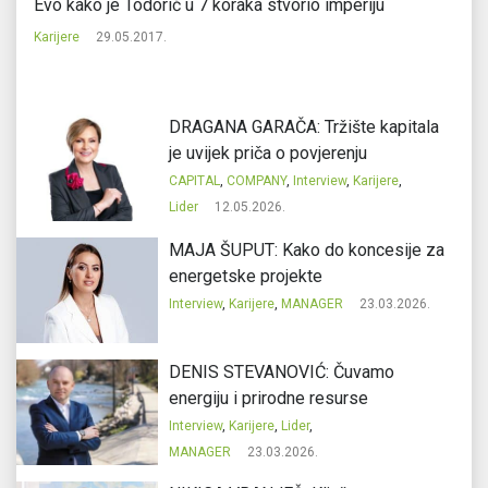
Evo kako je Todorić u 7 koraka stvorio imperiju
Ko
Karijere
29.05.2017.
Ka
DRAGANA GARAČA: Tržište kapitala
je uvijek priča o povjerenju
CAPITAL
,
COMPANY
,
Interview
,
Karijere
,
Lider
12.05.2026.
MAJA ŠUPUT: Kako do koncesije za
energetske projekte
Interview
,
Karijere
,
MANAGER
23.03.2026.
DENIS STEVANOVIĆ: Čuvamo
energiju i prirodne resurse
Interview
,
Karijere
,
Lider
,
MANAGER
23.03.2026.