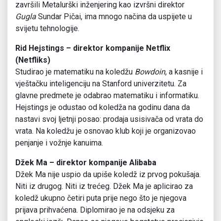
završili Metalurški inženjering kao izvršni direktor
Gugla
Sundar Pičai, ima mnogo načina da uspijete u
svijetu tehnologije.
Rid Hejstings – direktor kompanije Netflix
(Netfliks)
Studirao je matematiku na koledžu
Bowdoin
, a kasnije i
vještačku inteligenciju na Stanford univerzitetu. Za
glavne predmete je odabrao matematiku i informatiku.
Hejstings je odustao od koledža na godinu dana da
nastavi svoj ljetnji posao: prodaja usisivača od vrata do
vrata. Na koledžu je osnovao klub koji je organizovao
penjanje i vožnje kanuima.
Džek Ma – direktor kompanije Alibaba
Džek Ma nije uspio da upiše koledž iz prvog pokušaja.
Niti iz drugog. Niti iz trećeg. Džek Ma je aplicirao za
koledž ukupno četiri puta prije nego što je njegova
prijava prihvaćena. Diplomirao je na odsjeku za