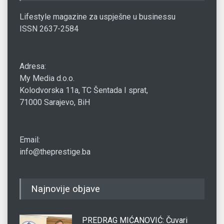
Lifestyle magazine za uspješne u businessu
ISSN 2637-2584
Adresa:
My Media d.o.o.
Kolodvorska 11a, TC Šentada I sprat,
71000 Sarajevo, BiH
Email:
info@theprestige.ba
Najnovije objave
PREDRAG MIĆANOVIĆ: Čuvari