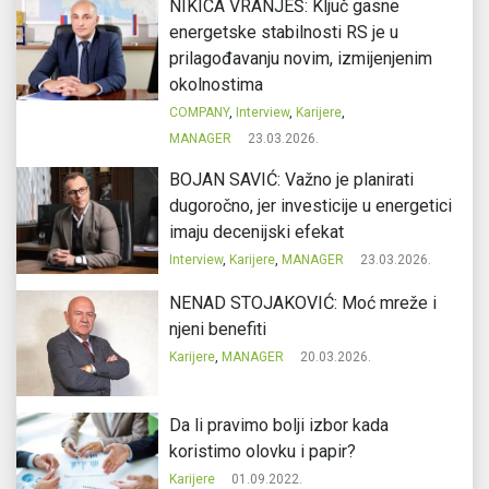
NIKICA VRANJEŠ: Ključ gasne
energetske stabilnosti RS je u
prilagođavanju novim, izmijenjenim
okolnostima
COMPANY
,
Interview
,
Karijere
,
MANAGER
23.03.2026.
BOJAN SAVIĆ: Važno je planirati
dugoročno, jer investicije u energetici
imaju decenijski efekat
Interview
,
Karijere
,
MANAGER
23.03.2026.
NENAD STOJAKOVIĆ: Moć mreže i
njeni benefiti
Karijere
,
MANAGER
20.03.2026.
Da li pravimo bolji izbor kada
koristimo olovku i papir?
Karijere
01.09.2022.