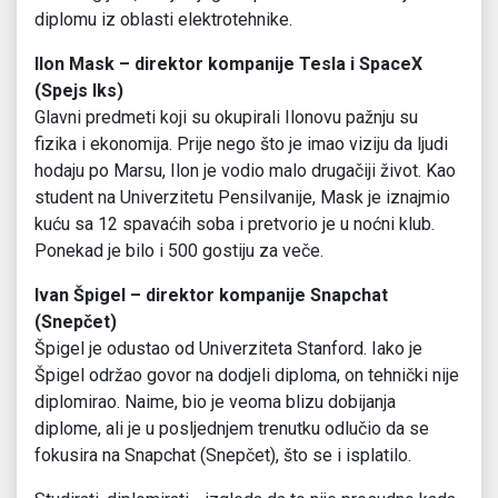
diplomu iz oblasti elektrotehnike.
Ilon Mask – direktor kompanije Tesla i SpaceX
(Spejs Iks)
Glavni predmeti koji su okupirali Ilonovu pažnju su
fizika i ekonomija. Prije nego što je imao viziju da ljudi
hodaju po Marsu, Ilon je vodio malo drugačiji život. Kao
student na Univerzitetu Pensilvanije, Mask je iznajmio
kuću sa 12 spavaćih soba i pretvorio je u noćni klub.
Ponekad je bilo i 500 gostiju za veče.
Ivan Špigel – direktor kompanije Snapchat
(Snepčet)
Špigel je odustao od Univerziteta Stanford. Iako je
Špigel održao govor na dodjeli diploma, on tehnički nije
diplomirao. Naime, bio je veoma blizu dobijanja
diplome, ali je u posljednjem trenutku odlučio da se
fokusira na Snapchat (Snepčet), što se i isplatilo.