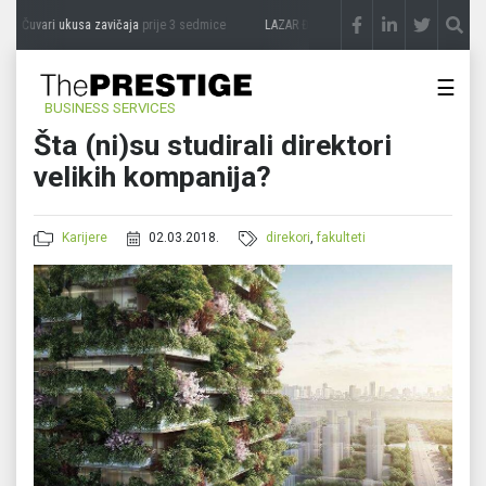
 Čuvari ukusa zavičaja
prije 3 sedmice
LAZAR ĐURIĆ: Promocija potencijal pretvara 
☰
BUSINESS SERVICES
Šta (ni)su studirali direktori
velikih kompanija?
Karijere
02.03.2018.
direkori
,
fakulteti