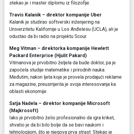
stekao je i master diplomu iz filozofije.
Travis Kalanik – direktor kompanije Uber
Kalanik je studirao softverski inženjering na
Univerzitetu Kalifornije u Los Anđelesu (UCLA), ali je
odustao da bi radio na projektu Scour.
Meg Vitman – direktorka kompanije Hewlett
Packard Enterprise (Hjulit Pakard)
Vitmanova je prvobitno željela da bude doktor, pa je
započela studije matematike i prirodnih nauka.
Međutim, nakon ljeta koje je provela prodajući reklame
za magazine, preusmjerila je svoja interesovanja ka
oblasti ekonomije.
Satja Nadela – direktor kompanije Microsoft
(Majkrosoft)
Iako je prvobitno želio profesionalno da igra kriket,
shvatio je da bi bilo bolje da se bavi naukom i
tehnologijom, što je njegova prva strast. Stekao je