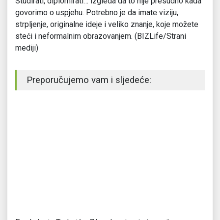
Studirati, diplomirati… izgleda da to nije presudno kada
govorimo o uspjehu. Potrebno je da imate viziju,
strpljenje, originalne ideje i veliko znanje, koje možete
steći i neformalnim obrazovanjem. (BIZLife/Strani
mediji)
Preporučujemo vam i sljedeće: