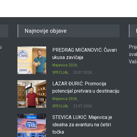
Najnovije objave
u
Pri
PREDRAG MIĆANOVIĆ: Čuvari
sva
ukusa zavičaja
Vaš
Majevica 2026
,
SPECIJAL
23.07.2026.
LAZAR ĐURIĆ: Promocija
potencijal pretvara u destinaciju
Majevica 2026
,
SPECIJAL
23.07.2026.
STEVICA LUKIĆ: Majevica je
idealna za avanturu na četiri
točka