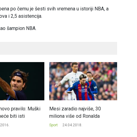
na po čemu je šesti svih vremena u istoriji NBA, a
va i 2,5 asistencija.
stao šampion NBA.
novo pravilo: Muški
Mesi zaradio najviše, 30
Lejker
eće biti isti
miliona više od Ronalda
nedozv
.2016.
Sport
24.04.2018.
Sport
0