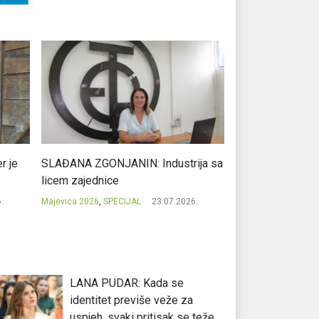
r je
SLAĐANA ZGONJANIN: Industrija sa
NIKOLA GAVRIĆ: L
licem zajednice
regionalni uspje
.
Majevica 2026
,
SPECIJAL
23.07.2026.
Majevica 2026
,
SPEC
LANA PUDAR: Kada se
identitet previše veže za
uspjeh, svaki pritisak se teže