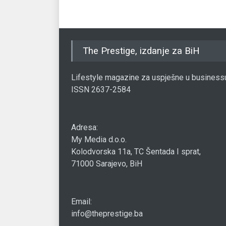
The Prestige, izdanje za BiH
Lifestyle magazine za uspješne u business
ISSN 2637-2584
Adresa:
My Media d.o.o.
Kolodvorska 11a, TC Šentada I sprat,
71000 Sarajevo, BiH
Email:
info@theprestige.ba