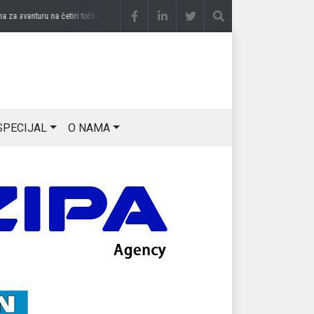
 avanturu na četiri točka
prije 2 sedmice
DRAGAN OSTOJIĆ: Moj karakter je iskovan 
SPECIJAL
O NAMA