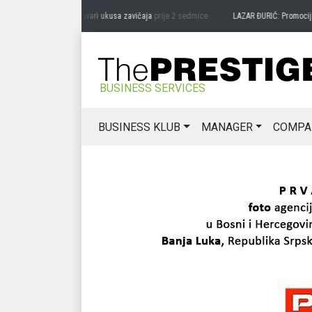
RAG MIĆANOVIĆ: Čuvari ukusa zavičaja
prije 2 sedmice
LAZAR ĐURIĆ: Promocija pote
BUSINESS SERVICES
BUSINESS KLUB
MANAGER
COMPA