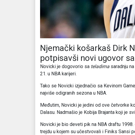
Njemački košarkaš Dirk No
potpisavši novi ugovor s
Novicki je dogovorio sa
teladima
saradnju na 
21. u NBA karijeri.
Tako se Novicki izjednačio sa Kevinom Garn
najviše odigranih sezona u NBA.
Međutim, Novicki je jedini od ove četvorke ko
Dalasu. Nadmašio je Kobija Brajanta koji je 
Novicki je bio deveti pik na NBA draftu 1998.
trejdu u kojem su učestvovali i Finiks Sansi p