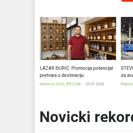
Ć: Čuvari ukusa
LAZAR ĐURIĆ: Promocija potencijal
STEVI
pretvara u destinaciju
za ava
23.07.2026.
Majevica 2026
,
SPECIJAL
23.07.2026.
Majevi
Novicki reko