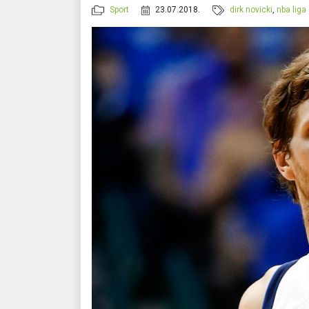
Sport
23.07.2018.
dirk novicki
,
nba liga