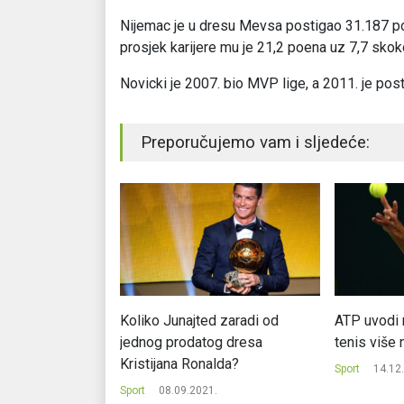
Nijemac je u dresu Mevsa postigao 31.187 poe
prosjek karijere mu je 21,2 poena uz 7,7 skoko
Novicki je 2007. bio MVP lige, a 2011. je po
Preporučujemo vam i sljedeće:
na gradnja novog
Koliko Junajted zaradi od
ATP uvodi 
.000 stolica
jednog prodatog dresa
tenis više n
Kristijana Ronalda?
.
Sport
14.12
Sport
08.09.2021.