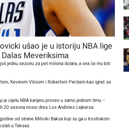
vicki ušao je u istoriju NBA lige
a Dalas Meveriksima
još jednu sezonu za pet miliona dolara, a ona će mu biti
etom, Kevinom Vilisom i Robertom Perišem kao igrač sa
ji je cijelu NBA karijeru proveo u samo jednom timu –
svih 20 sezona nosio dres Los Anđeles Lejkersa.
 godine od strane Milvoki Baksa koji su ga u trostrukom
oslali u Teksas.