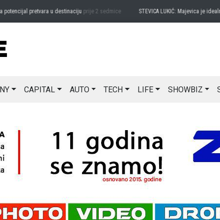
ncijal pretvara u destinaciju
prije 2 sedmice
STEVICA LUKIĆ: Majevica je idealna za
NY
CAPITAL
AUTO
TECH
LIFE
SHOWBIZ