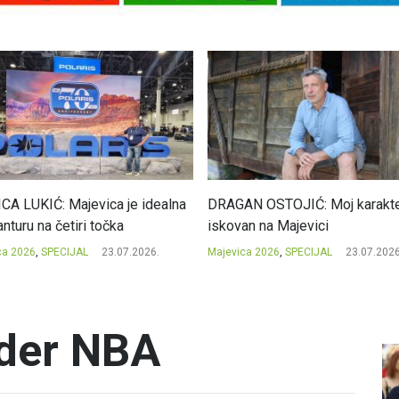
CA LUKIĆ: Majevica je idealna
DRAGAN OSTOJIĆ: Moj karakte
nturu na četiri točka
iskovan na Majevici
ca 2026
,
SPECIJAL
23.07.2026.
Majevica 2026
,
SPECIJAL
23.07.2026
rder NBA