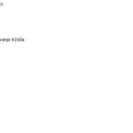
bi
ivanje tržišta