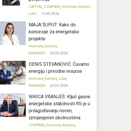
CAPITAL
,
COMPANY
,
Interview
,
Karijere
,
Lider
12.05.2026.
MAJA ŠUPUT: Kako do
koncesije za energetske
projekte
Interview
,
Karijere
,
MANAGER
23.03.2026.
DENIS STEVANOVIĆ: Čuvamo
energiju i prirodne resurse
Interview
,
Karijere
,
Lider
,
MANAGER
23.03.2026.
NIKICA VRANJEŠ: Ključ gasne
energetske stabilnosti RS je u
prilagođavanju novim,
izmijenjenim okolnostima
COMPANY
,
Interview
,
Karijere
,