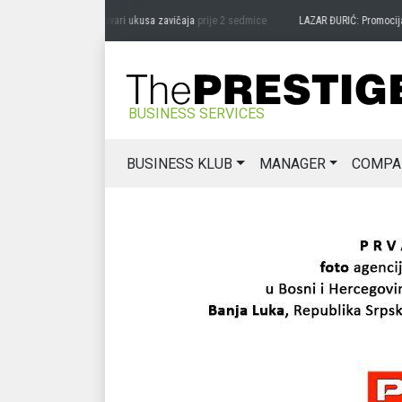
RAG MIĆANOVIĆ: Čuvari ukusa zavičaja
prije 2 sedmice
LAZAR ĐURIĆ: Promocija pote
BUSINESS SERVICES
BUSINESS KLUB
MANAGER
COMPA