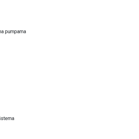
i na pumpama
sistema