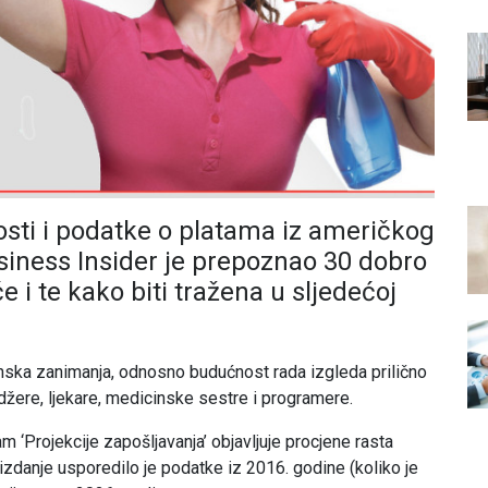
osti i podatke o platama iz američkog
usiness Insider je prepoznao 30 dobro
 i te kako biti tražena u sljedećoj
nska zanimanja, odnosno budućnost rada izgleda prilično
džere, ljekare, medicinske sestre i programere.
 ‘Projekcije zapošljavanja’ objavljuje procjene rasta
 izdanje usporedilo je podatke iz 2016. godine (koliko je