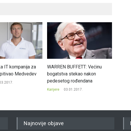
ka IT kompanija za
WARREN BUFFETT: Većinu
Šta nek
spitivao Medvedev
bogatstva stekao nakon
produkt
pedesetog rođendana
03.2017.
Karijere
Karijere
03.01.2017.
Najnovije objave