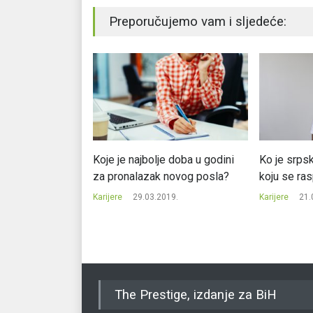
Preporučujemo vam i sljedeće:
risti od toga da
Koje je najbolje doba u godini
Ko je srps
ice
za pronalazak novog posla?
koju se ra
19.
Karijere
29.03.2019.
Karijere
21.
The Prestige, izdanje za BiH