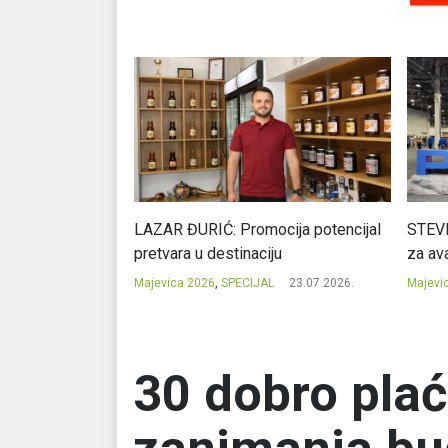
Ć: Čuvari ukusa
LAZAR ĐURIĆ: Promocija potencijal
STEVI
pretvara u destinaciju
za ava
23.07.2026.
Majevica 2026
,
SPECIJAL
23.07.2026.
Majevi
30 dobro plać