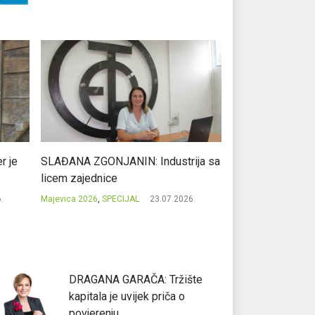
r je
SLAĐANA ZGONJANIN: Industrija sa
NIKOLA GAVRIĆ: L
licem zajednice
regionalni uspje
.
Majevica 2026
,
SPECIJAL
23.07.2026.
Majevica 2026
,
SPEC
DRAGANA GARAČA: Tržište
kapitala je uvijek priča o
povjerenju