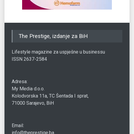
The Prestige, izdanje za BiH
Lifestyle magazine za uspješne u businessu
ISSN 2637-2584
Adresa:
My Media d.o.o.
Kolodvorska 11a, TC Šentada I sprat,
71000 Sarajevo, BiH
Email:
info@theprestige.ba