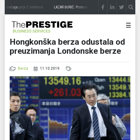
 zavičaja
prije 2 sedmice
LAZAR ĐURIĆ: Promocija potencijal pretvara u destinaciju
☰
BUSINESS SERVICES
Hongkonška berza odustala od
preuzimanja Londonske berze
Berza
11.10.2019.