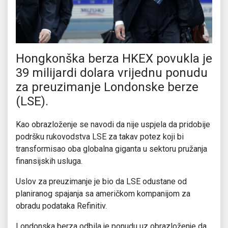
Hongkonška berza HKEX povukla je
39 milijardi dolara vrijednu ponudu
za preuzimanje Londonske berze
(LSE).
Kao obrazloženje se navodi da nije uspjela da pridobije
podršku rukovodstva LSE za takav potez koji bi
transformisao oba globalna giganta u sektoru pružanja
finansijskih usluga.
Uslov za preuzimanje je bio da LSE odustane od
planiranog spajanja sa američkom kompanijom za
obradu podataka Refinitiv.
Londonska berza odbila je ponudu uz obrazloženje da