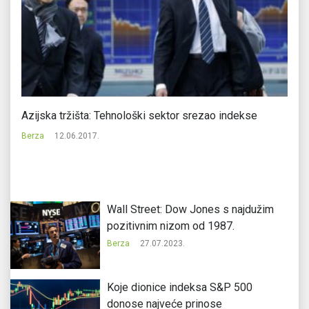
Azijska tržišta: Tehnološki sektor srezao indekse
Ci
Berza
12.06.2017.
Be
Wall Street: Dow Jones s najdužim
pozitivnim nizom od 1987.
Berza
27.07.2023.
Koje dionice indeksa S&P 500
donose najveće prinose