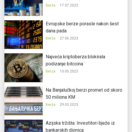
Berza
17.07.2023.
Evropske berze porasle nakon šest
dana pada
Berza
27.06.2023.
Najveća kriptoberza blokirala
podizanje bitcoina
Berza
10.05.2023.
Na Banjalučkoj berzi promet od skoro
50 miliona KM
Berza
29.03.2023.
Azijska tržišta: Investitori bježe iz
bankarskih dionica