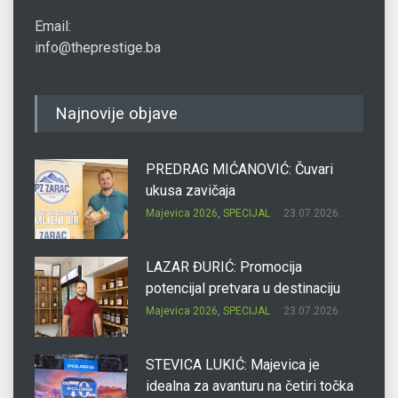
Email:
info@theprestige.ba
Najnovije objave
PREDRAG MIĆANOVIĆ: Čuvari
ukusa zavičaja
Majevica 2026
,
SPECIJAL
23.07.2026.
LAZAR ĐURIĆ: Promocija
potencijal pretvara u destinaciju
Majevica 2026
,
SPECIJAL
23.07.2026.
STEVICA LUKIĆ: Majevica je
idealna za avanturu na četiri točka