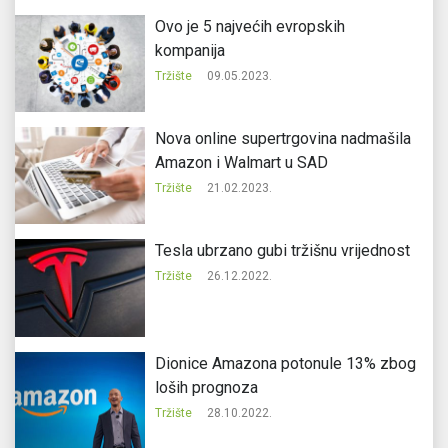
Ovo je 5 najvećih evropskih
kompanija
Tržište
09.05.2023.
Nova online supertrgovina nadmašila
Amazon i Walmart u SAD
Tržište
21.02.2023.
Tesla ubrzano gubi tržišnu vrijednost
Tržište
26.12.2022.
Dionice Amazona potonule 13% zbog
loših prognoza
Tržište
28.10.2022.