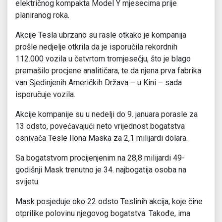
električnog kompakta Model Y mjesecima prije
planiranog roka.
Akcije Tesla ubrzano su rasle otkako je kompanija
prošle nedjelje otkrila da je isporučila rekordnih
112.000 vozila u četvrtom tromjesečju, što je blago
premašilo procjene analitičara, te da njena prva fabrika
van Sjedinjenih Američkih Država – u Kini – sada
isporučuje vozila.
Akcije kompanije su u nedelji do 9. januara porasle za
13 odsto, povećavajući neto vrijednost bogatstva
osnivača Tesle Ilona Maska za 2,1 milijardi dolara.
Sa bogatstvom procijenjenim na 28,8 milijardi 49-
godišnji Mask trenutno je 34. najbogatija osoba na
svijetu.
Mask posjeduje oko 22 odsto Teslinih akcija, koje čine
otprilike polovinu njegovog bogatstva. Takođe, ima