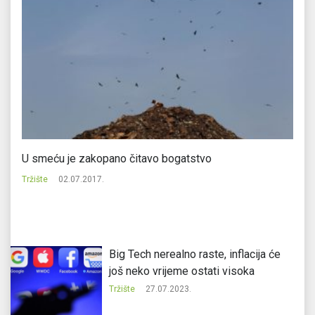
U smeću je zakopano čitavo bogatstvo
St
se
Tržište
02.07.2017.
Tr
Big Tech nerealno raste, inflacija će
još neko vrijeme ostati visoka
Tržište
27.07.2023.