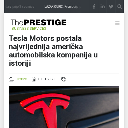
vičaja
prije 3 sedmice
LAZAR ĐURIĆ: Promocija potencijal pretvara u destinaciju
prij
☰
BUSINESS SERVICES
Tesla Motors postala
najvrijednija američka
automobilska kompanija u
istoriji
Tržište
13.01.2020.