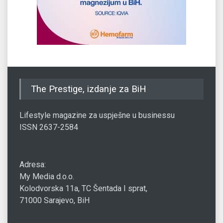
The Prestige, izdanje za BiH
Lifestyle magazine za uspješne u businessu
ISSN 2637-2584
Adresa:
My Media d.o.o.
Kolodvorska 11a, TC Šentada I sprat,
71000 Sarajevo, BiH