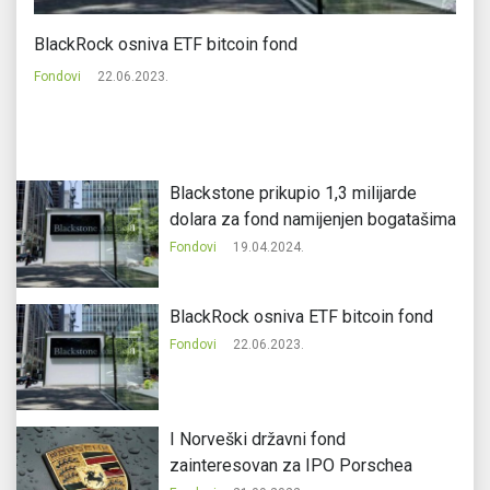
BlackRock osniva ETF bitcoin fond
Go
Fondovi
22.06.2023.
Fo
Blackstone prikupio 1,3 milijarde
dolara za fond namijenjen bogatašima
Fondovi
19.04.2024.
BlackRock osniva ETF bitcoin fond
Fondovi
22.06.2023.
I Norveški državni fond
zainteresovan za IPO Porschea