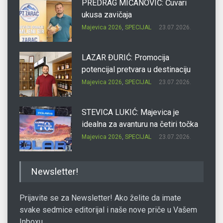
PREDRAG MIĆANOVIĆ: Čuvari
ukusa zavičaja
Majevica 2026
,
SPECIJAL
23.07.2026.
LAZAR ĐURIĆ: Promocija
potencijal pretvara u destinaciju
Majevica 2026
,
SPECIJAL
23.07.2026.
STEVICA LUKIĆ: Majevica je
idealna za avanturu na četiri točka
Majevica 2026
,
SPECIJAL
23.07.2026.
DRAGAN OSTOJIĆ: Moj karakter je
Newsletter!
iskovan na Majevici
Majevica 2026
,
SPECIJAL
23.07.2026.
Prijavite se za Newsletter! Ako želite da imate
svake sedmice editorijal i naše nove priče u Vašem
Inboxu.
SLAĐANA ZGONJANIN: Industrija