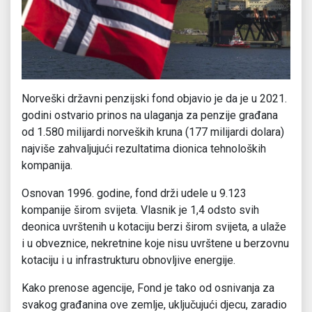
Norveški državni penzijski fond objavio je da je u 2021.
godini ostvario prinos na ulaganja za penzije građana
od 1.580 milijardi norveških kruna (177 milijardi dolara)
najviše zahvaljujući rezultatima dionica tehnoloških
kompanija.
Osnovan 1996. godine, fond drži udele u 9.123
kompanije širom svijeta. Vlasnik je 1,4 odsto svih
deonica uvrštenih u kotaciju berzi širom svijeta, a ulaže
i u obveznice, nekretnine koje nisu uvrštene u berzovnu
kotaciju i u infrastrukturu obnovljive energije.
Kako prenose agencije, Fond je tako od osnivanja za
svakog građanina ove zemlje, uključujući djecu, zaradio