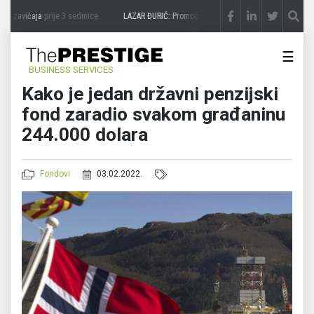
a zavičaja
prije 3 sedmice
LAZAR ĐURIĆ: Promocija potencijal pretvara u destinaciju
☰
BUSINESS SERVICES
Kako je jedan državni penzijski
fond zaradio svakom građaninu
244.000 dolara
Fondovi
03.02.2022.