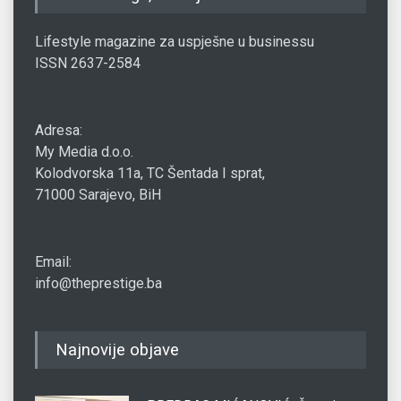
Lifestyle magazine za uspješne u businessu
ISSN 2637-2584
Adresa:
My Media d.o.o.
Kolodvorska 11a, TC Šentada I sprat,
71000 Sarajevo, BiH
Email:
info@theprestige.ba
Najnovije objave