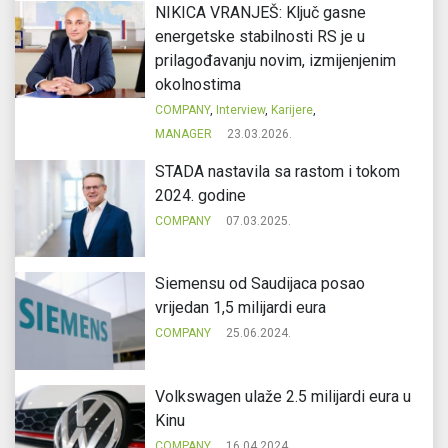
NIKICA VRANJEŠ: Ključ gasne
energetske stabilnosti RS je u
prilagođavanju novim, izmijenjenim
okolnostima
COMPANY
,
Interview
,
Karijere
,
MANAGER
23.03.2026.
STADA nastavila sa rastom i tokom
2024. godine
COMPANY
07.03.2025.
Siemensu od Saudijaca posao
vrijedan 1,5 milijardi eura
COMPANY
25.06.2024.
Volkswagen ulaže 2.5 milijardi eura u
Kinu
COMPANY
16.04.2024.