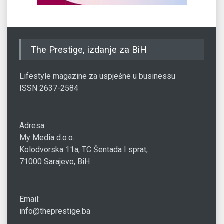
The Prestige, izdanje za BiH
Lifestyle magazine za uspješne u businessu
ISSN 2637-2584
Adresa:
My Media d.o.o.
Kolodvorska 11a, TC Šentada I sprat,
71000 Sarajevo, BiH
Email:
info@theprestige.ba