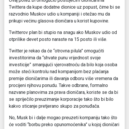
Ovaj potez bi omogućio postojećim dioničarima
Twittera da kupe dodatne dionice uz popust, čime bi se
razvodnio Muskov udio u kompaniji i otežao mu da
prikupi većinu glasova dioničara u korist kupovine.
Twitterov plan bi stupio na snagu ako Muskov udio od
otprilike devet posto naraste na 15 posto ili više.
Twitter je rekao da će “otrovna pilula” omogućiti
investitorima da “shvate punu vrijednost svoje
investicije” smanjujući vjerovatnoću da bilo koja osoba
može steći kontrolu nad kompanijom bez plaćanja
premije dioničarima ili davanja odboru više vremena da
procijeni njihovu ponudu. Takve odbrane, formalno
nazvane planovima za prava dioničara, koriste se da bi
se spriječilo preuzimanje korporacije tako što bi bilo
kakvo sticanje pretjerano skupo za ponuđača.
No, Musk bi i dalje mogao preuzeti kompaniju tako što
će voditi “borbu preko opunomoćenika” u kojoj dioničari