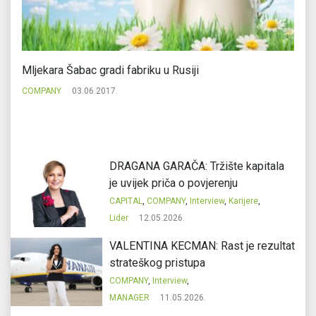
Mljekara Šabac gradi fabriku u Rusiji
Lu
a
COMPANY
03.06.2017.
C
DRAGANA GARAČA: Tržište kapitala
je uvijek priča o povjerenju
CAPITAL
,
COMPANY
,
Interview
,
Karijere
,
Lider
12.05.2026.
VALENTINA KECMAN: Rast je rezultat
strateškog pristupa
COMPANY
,
Interview
,
MANAGER
11.05.2026.