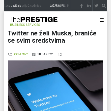
 ukusa zavičaja
prije 2 sedmice
LAZAR ĐURIĆ: Promocija potencijal pretvara u desti
☰
BUSINESS SERVICES
Twitter ne želi Muska, braniće
se svim sredstvima
COMPANY
18.04.2022.