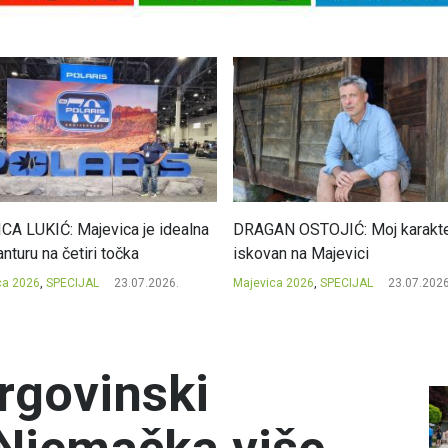
CA LUKIĆ: Majevica je idealna
DRAGAN OSTOJIĆ: Moj karakte
nturu na četiri točka
iskovan na Majevici
ca 2026
,
SPECIJAL
23.07.2026.
Majevica 2026
,
SPECIJAL
23.07.2026
trgovinski