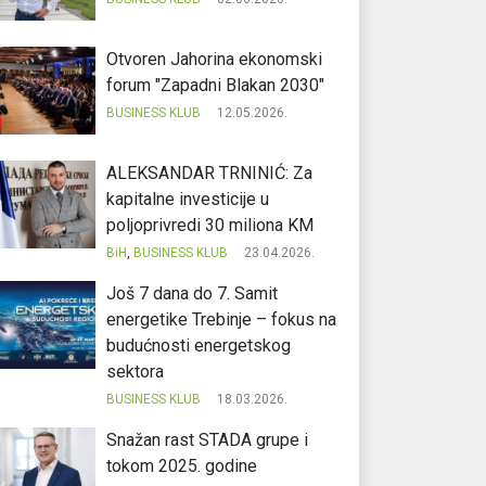
Otvoren Jahorina ekonomski
forum "Zapadni Blakan 2030"
BUSINESS KLUB
12.05.2026.
ALEKSANDAR TRNINIĆ: Za
kapitalne investicije u
poljoprivredi 30 miliona KM
BiH
,
BUSINESS KLUB
23.04.2026.
Još 7 dana do 7. Samit
energetike Trebinje – fokus na
budućnosti energetskog
sektora
BUSINESS KLUB
18.03.2026.
Snažan rast STADA grupe i
tokom 2025. godine