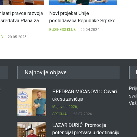
nisati pravce razvoja
Novi projekat Unije
Digital
ti sredstva Plana za
poslodavaca Republike Srpske
od gla
BUSINESS KLUB
05.04.2024.
BUSINES
UB
20.05.2025.
Najnovije objave
u
Pri
PREDRAG MIĆANOVIĆ: Čuvari
sva
ukusa zavičaja
Vaš
Majevica 2026
,
SPECIJAL
23.07.2026.
LAZAR ĐURIĆ: Promocija
potencijal pretvara u destinaciju