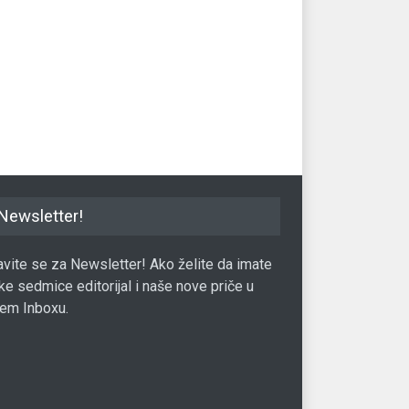
izacija osiguravača jedna
Otklonjene sve dileme o tome
Sn
vnih tema DORS
da li Ryanair napušta Banjaluku
do
dv
S KLUB
24.10.2022.
BUSINESS KLUB
27.12.2022.
BUS
Newsletter!
javite se za Newsletter! Ako želite da imate
ke sedmice editorijal i naše nove priče u
em Inboxu.