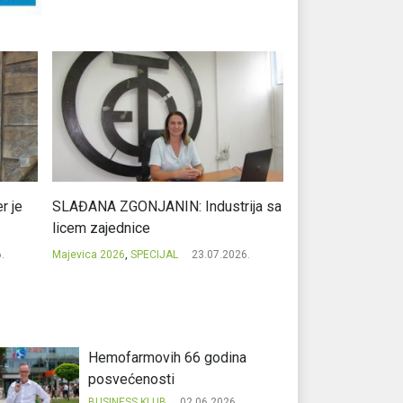
r je
SLAĐANA ZGONJANIN: Industrija sa
NIKOLA GAVRIĆ: L
licem zajednice
regionalni uspje
.
Majevica 2026
,
SPECIJAL
23.07.2026.
Majevica 2026
,
SPEC
Hemofarmovih 66 godina
posvećenosti
BUSINESS KLUB
02.06.2026.