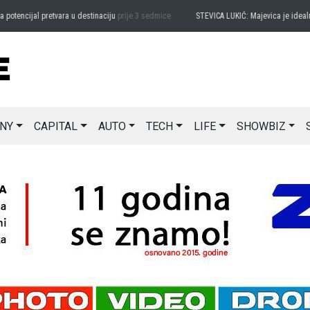
cijal pretvara u destinaciju
prije 3 sedmice
STEVICA LUKIĆ: Majevica je idealna za 
NY
CAPITAL
AUTO
TECH
LIFE
SHOWBIZ