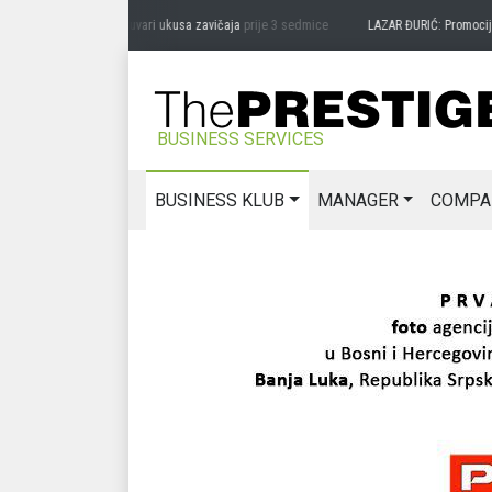
AG MIĆANOVIĆ: Čuvari ukusa zavičaja
prije 3 sedmice
LAZAR ĐURIĆ: Promocija poten
BUSINESS SERVICES
BUSINESS KLUB
MANAGER
COMPA