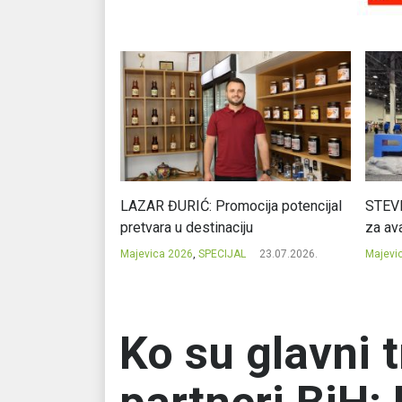
Ć: Čuvari ukusa
LAZAR ĐURIĆ: Promocija potencijal
STEVI
pretvara u destinaciju
za ava
23.07.2026.
Majevica 2026
,
SPECIJAL
23.07.2026.
Majevi
Ko su glavni 