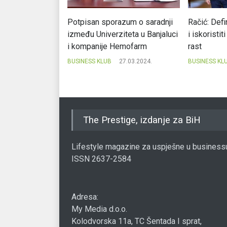
nju da rade za
Potpisan sporazum o saradnji
Račić: Defi
anta
između Univerziteta u Banjaluci
i iskoristi
i kompanije Hemofarm
rast
02.02.2023.
BUSINESS KLUB
27.03.2024.
BUSINESS KL
The Prestige, izdanje za BiH
Lifestyle magazine za uspješne u business
ISSN 2637-2584
Adresa:
My Media d.o.o.
Kolodvorska 11a, TC Šentada I sprat,