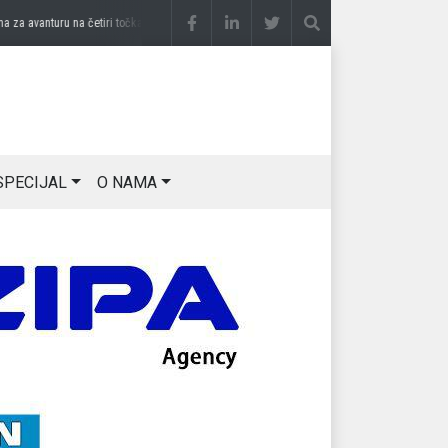
avanturu na četiri točka
prije 3 sedmice
DRAGAN OSTOJIĆ: Moj karakter je iskovan n
SPECIJAL
O NAMA