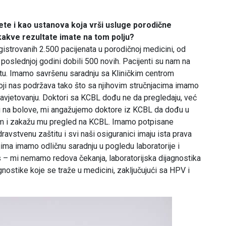
ete i kao ustanova koja vrši usluge porodične
kakve rezultate imate na tom polju?
istrovanih 2.500 pacijenata u porodičnoj medicini, od
poslednjoj godini dobili 500 novih. Pacijenti su nam na
u. Imamo savršenu saradnju sa Kliničkim centrom
koji nas podržava tako što sa njihovim stručnjacima imamo
avjetovanju. Doktori sa KCBL dođu ne da pregledaju, već
ali na bolove, mi angažujemo doktore iz KCBL da dođu u
om i zakažu mu pregled na KCBL. Imamo potpisane
vstvenu zaštitu i svi naši osiguranici imaju ista prava
jima imamo odličnu saradnju u pogledu laboratorije i
 – mi nemamo redova čekanja, laboratorijska dijagnostika
nostike koje se traže u medicini, zaključujući sa HPV i