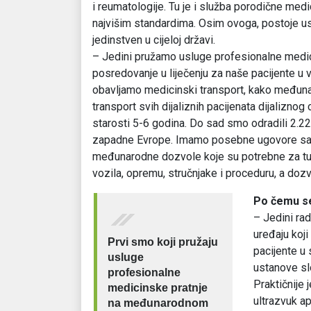
i reumatologije. Tu je i služba porodične medi
najvišim standardima. Osim ovoga, postoje u
jedinstven u cijeloj državi.
– Jedini pružamo usluge profesionalne medi
posredovanje u liječenju za naše pacijente u
obavljamo medicinski transport, kako međun
transport svih dijaliznih pacijenata dijalizno
starosti 5-6 godina. Do sad smo odradili 2.227
zapadne Evrope. Imamo posebne ugovore sa f
međunarodne dozvole koje su potrebne za tu 
vozila, opremu, stručnjake i proceduru, a doz
Po čemu se
– Jedini rad
uređaju koji
Prvi smo koji pružaju
pacijente u
usluge
ustanove slo
profesionalne
Praktičnije 
medicinske pratnje
ultrazvuk ap
na međunarodnom