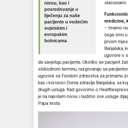
stacionarni.
nivou, kao i
posredovanje u
Funkcioniš
liječenju za naše
medicine, 
pacijente u vodećim
– Imamo reg
svjetskim i
evropskim
čega smo u 
bolnicama
prvom mjest
Banjaluka, 
ugovore o s
da savjetuju pacijente. Ukoliko se pacijent ž
slobodnom terminu, razgovaraju sa pacijent
ugovore sa Fondom zdravstva za primarnu zdra
kao i korisnici Doma zdravlja Banjaluka, sa ko
drugih usluga. Kad govorimo o Healthexpress
je na najvišem nivou i nudimo sve usluge dijag
Papa testa.