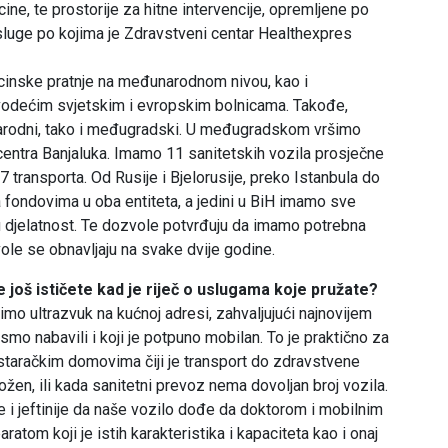
cine, te prostorije za hitne intervencije, opremljene po
sluge po kojima je Zdravstveni centar Healthexpres
cinske pratnje na međunarodnom nivou, kao i
 vodećim svjetskim i evropskim bolnicama. Takođe,
arodni, tako i međugradski. U međugradskom vršimo
g centra Banjaluka. Imamo 11 sanitetskih vozila prosječne
 transporta. Od Rusije i Bjelorusije, preko Istanbula do
ondovima u oba entiteta, a jedini u BiH imamo sve
djelatnost. Te dozvole potvrđuju da imamo potrebna
vole se obnavljaju na svake dvije godine.
 još ističete kad je riječ o uslugama koje pružate?
imo ultrazvuk na kućnoj adresi, zahvaljujući najnovijem
 smo nabavili i koji je potpuno mobilan. To je praktično za
 staračkim domovima čiji je transport do zdravstvene
žen, ili kada sanitetni prevoz nema dovoljan broj vozila.
je i jeftinije da naše vozilo dođe da doktorom i mobilnim
aratom koji je istih karakteristika i kapaciteta kao i onaj