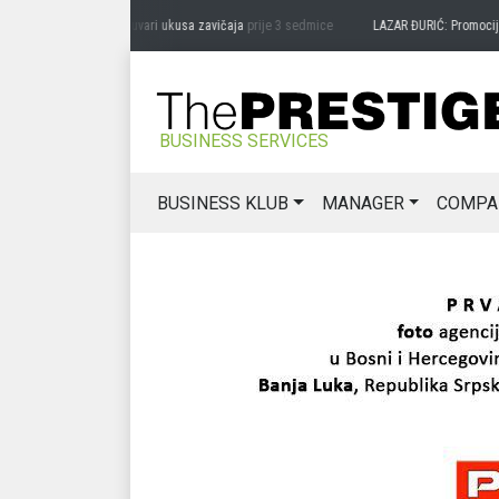
AG MIĆANOVIĆ: Čuvari ukusa zavičaja
prije 3 sedmice
LAZAR ĐURIĆ: Promocija poten
BUSINESS SERVICES
BUSINESS KLUB
MANAGER
COMPA