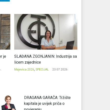
r je
SLAĐANA ZGONJANIN: Industrija sa
NIKOLA GAVRIĆ: L
licem zajednice
regionalni uspje
.
Majevica 2026
,
SPECIJAL
23.07.2026.
Majevica 2026
,
SPEC
DRAGANA GARAČA: Tržište
kapitala je uvijek priča o
povjerenju