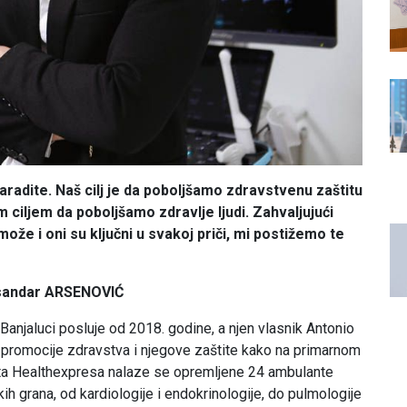
aradite. Naš cilj je da poboljšamo zdravstvenu zaštitu
m ciljem da poboljšamo zdravlje ljudi. Zahvaljujući
ože i oni su ključni u svakoj priči, mi postižemo te
sandar ARSENOVIĆ
anjaluci posluje od 2018. godine, a njen vlasnik Antonio
u promocije zdravstva i njegove zaštite kako na primarnom
eta Healthexpresa nalaze se opremljene 24 ambulante
čkih grana, od kardiologije i endokrinologije, do pulmologije