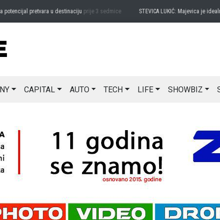
cijal pretvara u destinaciju
prije 3 sedmice
STEVICA LUKIĆ: Majevica je idealna za a
NY
CAPITAL
AUTO
TECH
LIFE
SHOWBIZ