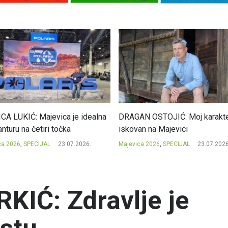
CA LUKIĆ: Majevica je idealna
DRAGAN OSTOJIĆ: Moj karakte
nturu na četiri točka
iskovan na Majevici
ca 2026
,
SPECIJAL
23.07.2026.
Majevica 2026
,
SPECIJAL
23.07.2026
IĆ: Zdravlje je