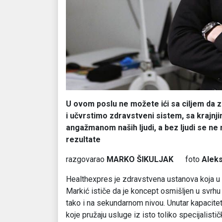
U ovom poslu ne možete ići sa ciljem da z
i učvrstimo zdravstveni sistem, sa krajnji
angažmanom naših ljudi, a bez ljudi se ne m
rezultate
razgovarao
MARKO ŠIKULJAK
foto
Alek
Healthexpres je zdravstvena ustanova koja u B
Markić ističe da je koncept osmišljen u svrh
tako i na sekundarnom nivou. Unutar kapacit
koje pružaju usluge iz isto toliko specijalisti