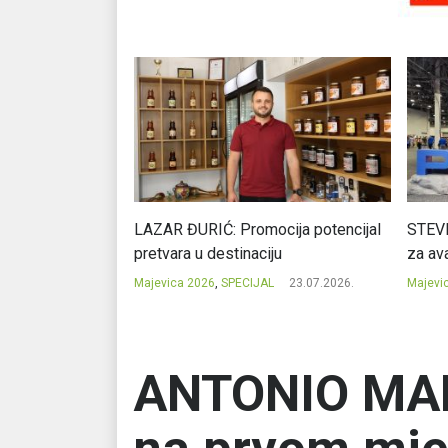
Ć: Čuvari ukusa
LAZAR ĐURIĆ: Promocija potencijal
STEVI
pretvara u destinaciju
za ava
23.07.2026.
Majevica 2026
,
SPECIJAL
23.07.2026.
Majevi
ANTONIO MARK