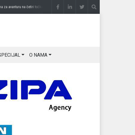
vanturu na četiri točka
prije 3 sedmice
DRAGAN OSTOJIĆ: Moj karakter je iskovan n
SPECIJAL
O NAMA