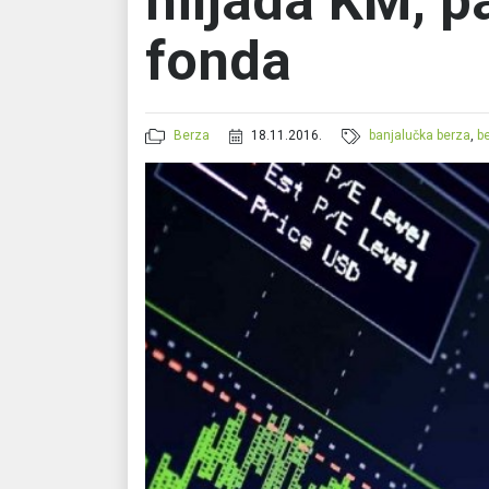
hiljada KM, pa
fonda
Berza
18.11.2016.
banjalučka berza
,
b