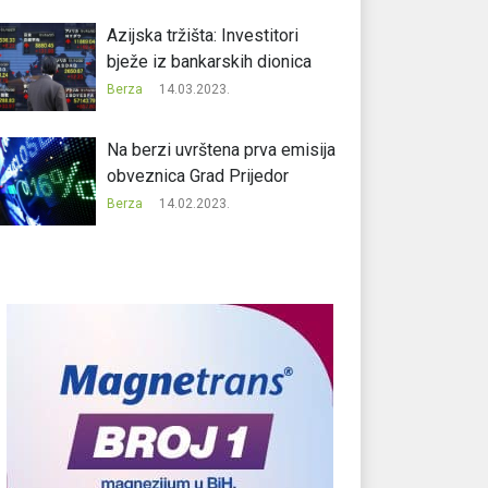
Azijska tržišta: Investitori
bježe iz bankarskih dionica
Berza
14.03.2023.
Na berzi uvrštena prva emisija
obveznica Grad Prijedor
Berza
14.02.2023.