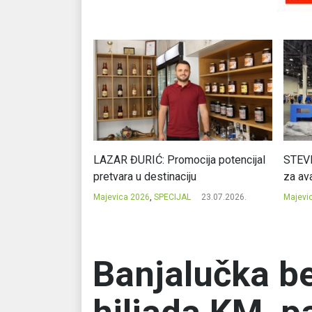
Ć: Čuvari ukusa
LAZAR ĐURIĆ: Promocija potencijal
STEVI
pretvara u destinaciju
za ava
23.07.2026.
Majevica 2026
,
SPECIJAL
23.07.2026.
Majevi
Banjalučka b