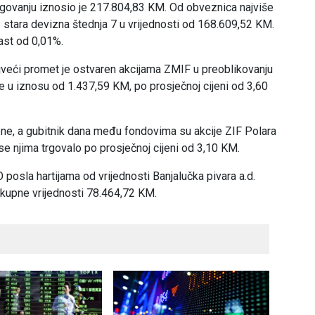
ovanju iznosio je 217.804,83 KM. Od obveznica najviše
stara devizna štednja 7 u vrijednosti od 168.609,52 KM.
rast od 0,01%.
ajveći promet je ostvaren akcijama ZMIF u preoblikovanju
se u iznosu od 1.437,59 KM, po prosječnoj cijeni od 3,60
jene, a gubitnik dana među fondovima su akcije ZIF Polara
se njima trgovalo po prosječnoj cijeni od 3,10 KM.
osla hartijama od vrijednosti Banjalučka pivara a.d.
ukupne vrijednosti 78.464,72 KM.