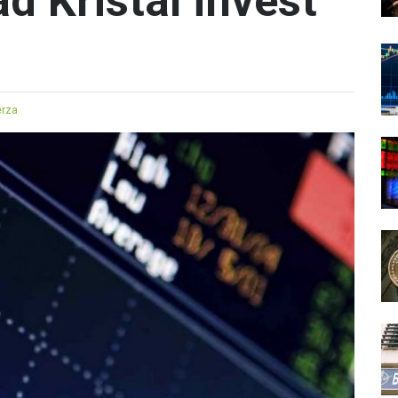
d Kristal invest
erza