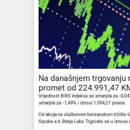
Na današnjem trgovanju n
promet od 224.991,47 KM,
Vrijednost BIRS indeksa se smanjila za -0,04
smanjila za -1,49% i iznosi 1.594,21 poena.
Od akcija na službenom berzanskom tržištu l
Srpske a.d. Banja Luka. Trgovalo se u iznosu 