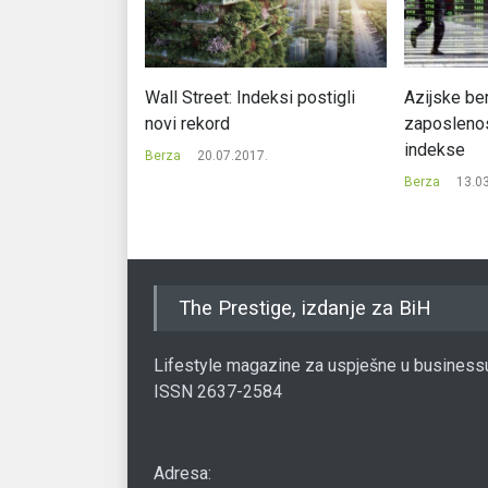
deksi prekinuli
Wall Street: Indeksi postigli
Azijske be
novi rekord
zaposlenos
indekse
7.
Berza
20.07.2017.
Berza
13.0
The Prestige, izdanje za BiH
Lifestyle magazine za uspješne u business
ISSN 2637-2584
Adresa: