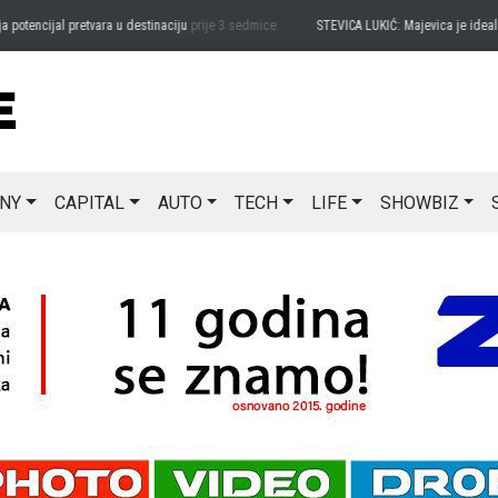
encijal pretvara u destinaciju
prije 3 sedmice
STEVICA LUKIĆ: Majevica je idealna za
NY
CAPITAL
AUTO
TECH
LIFE
SHOWBIZ