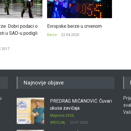
rze: Dobri podaci o
Evropske berze u crvenom
Wall St
ti u SAD-u podigli
veliki 
Berza
22.04.2020.
Berza
3.2017.
Najnovije objave
u
Pri
PREDRAG MIĆANOVIĆ: Čuvari
sva
ukusa zavičaja
Vaš
Majevica 2026
,
SPECIJAL
23.07.2026.