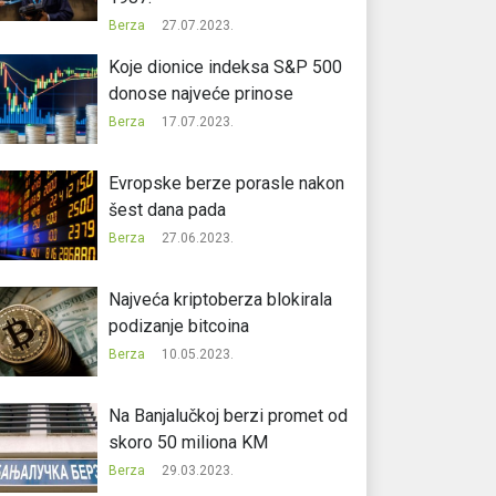
Berza
27.07.2023.
Koje dionice indeksa S&P 500
donose najveće prinose
Berza
17.07.2023.
Evropske berze porasle nakon
šest dana pada
Berza
27.06.2023.
Najveća kriptoberza blokirala
podizanje bitcoina
Berza
10.05.2023.
Na Banjalučkoj berzi promet od
skoro 50 miliona KM
Berza
29.03.2023.