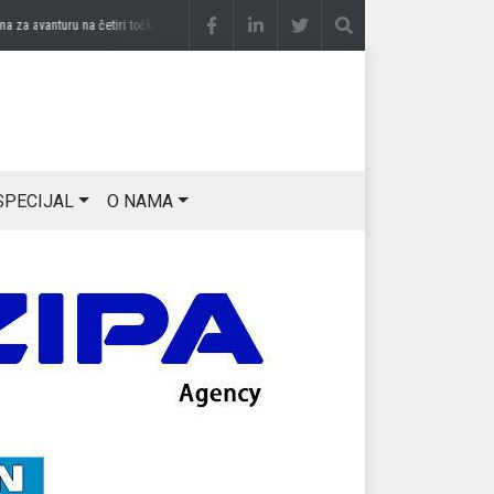
 avanturu na četiri točka
prije 3 sedmice
DRAGAN OSTOJIĆ: Moj karakter je iskovan
SPECIJAL
O NAMA