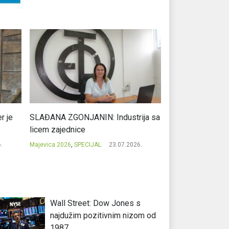
r je
SLAĐANA ZGONJANIN: Industrija sa
NIKOLA GAVRIĆ: L
licem zajednice
regionalni uspje
.
Majevica 2026
,
SPECIJAL
23.07.2026.
Majevica 2026
,
SPEC
Wall Street: Dow Jones s
najdužim pozitivnim nizom od
1987.