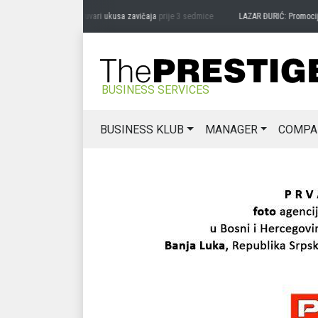
DRAG MIĆANOVIĆ: Čuvari ukusa zavičaja
prije 3 sedmice
LAZAR ĐURIĆ: Promocija pot
BUSINESS SERVICES
BUSINESS KLUB
MANAGER
COMPA