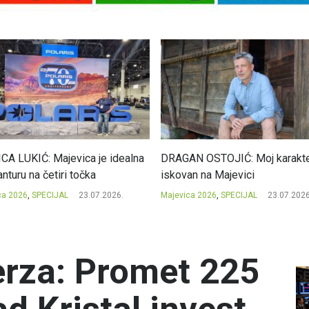
CA LUKIĆ: Majevica je idealna
DRAGAN OSTOJIĆ: Moj karakte
nturu na četiri točka
iskovan na Majevici
ca 2026
,
SPECIJAL
23.07.2026.
Majevica 2026
,
SPECIJAL
23.07.2026
erza: Promet 225