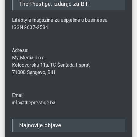
The Prestige, izdanje za BiH
Lifestyle magazine za uspješne u businessu
ISSN 2637-2584
Adresa:
My Media d.o.o.
Kolodvorska 11a, TC Šentada I sprat,
71000 Sarajevo, BiH
Email:
info@theprestige.ba
Najnovije objave