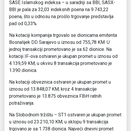
SASE Islamskog indeksa – u saradnji sa BBI, SASX-
BBI je pala za 32,03 indeksnih poena na 9.743,22
poena, što u odnosu na prošlo trgovanje predstavlja
pad od 0,33%.
Na kotaciji kompanija trgovalo se dionicama emitenta
Bosnalijek DD Sarajevo u iznosu od 755,78 KM. U
jednoj transakciji prometovano je sa 62 dionice. Na
kotaciji IF-ova ostvaren je ukupan promet u iznosu od
4.139,59 KM; u okviru 8 transakcija prometovano je
1.390 dionica.
Na kotaciji obveznica ostvaren je ukupan promet u
iznosu od 13.848,07 KM; kroz 4 transakcije
prometovano je 13.875 obveznica FBiH ratnih
potraživanja.
Na Slobodnom tržištu – ST1 ostvaren je ukupan promet
u iznosu od 23.210,10 KM; u sklopu 9 transakcija
trgovano je sa 1.738 dionica. Najveći dnevni promet