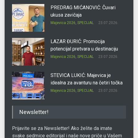
PREDRAG MIĆANOVIĆ: Čuvari
ukusa zavičaja
Majevica 2026
,
SPECIJAL
23.07.2026.
LAZAR ĐURIĆ: Promocija
potencijal pretvara u destinaciju
Majevica 2026
,
SPECIJAL
23.07.2026.
STEVICA LUKIĆ: Majevica je
idealna za avanturu na četiri točka
Majevica 2026
,
SPECIJAL
23.07.2026.
DRAGAN OSTOJIĆ: Moj karakter je
Newsletter!
iskovan na Majevici
Majevica 2026
,
SPECIJAL
23.07.2026.
Prijavite se za Newsletter! Ako želite da imate
svake sedmice editorijal i naše nove priče u Vašem