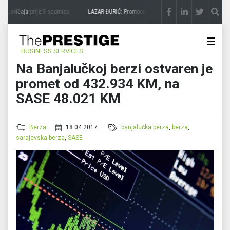
 zavičaja
prije 3 sedmice
LAZAR ĐURIĆ: Promocija potencijal pretvara u destinaciju
p
☰
BUSINESS SERVICES
Na Banjalučkoj berzi ostvaren je
promet od 432.934 KM, na
SASE 48.021 KM
Berza
18.04.2017.
banjalučka berza
,
berza
,
sarajevska berza
,
SASE