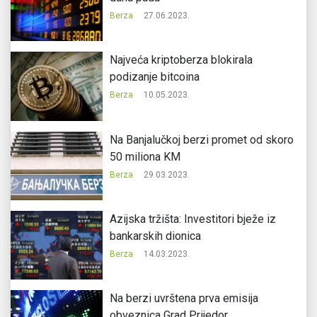
Berza
27.06.2023.
Najveća kriptoberza blokirala
podizanje bitcoina
Berza
10.05.2023.
Na Banjalučkoj berzi promet od skoro
50 miliona KM
Berza
29.03.2023.
Azijska tržišta: Investitori bježe iz
bankarskih dionica
Berza
14.03.2023.
Na berzi uvrštena prva emisija
obveznica Grad Prijedor