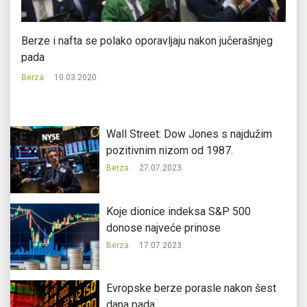
Berze i nafta se polako oporavljaju nakon jučerašnjeg
Vo
pada
Be
Berza
10.03.2020.
Wall Street: Dow Jones s najdužim
pozitivnim nizom od 1987.
Berza
27.07.2023.
Koje dionice indeksa S&P 500
donose najveće prinose
Berza
17.07.2023.
Evropske berze porasle nakon šest
dana pada