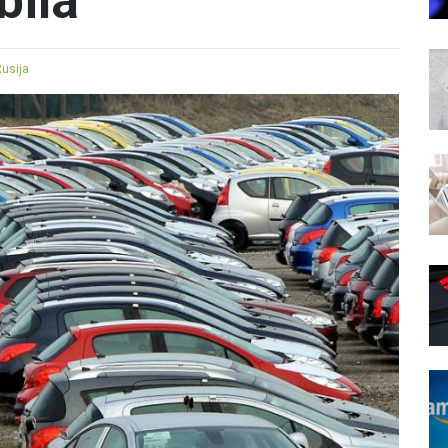
bila
Rusija