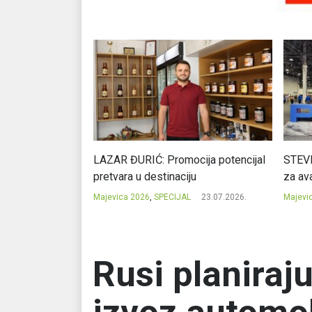
Ć: Čuvari ukusa
LAZAR ĐURIĆ: Promocija potencijal
STEVI
pretvara u destinaciju
za ava
23.07.2026.
Majevica 2026
,
SPECIJAL
23.07.2026.
Majevi
Rusi planiraj