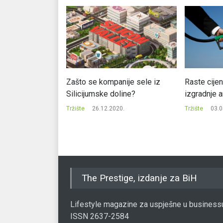
koma protiv
Zašto se kompanije sele iz
Raste cije
og udjela
Silicijumske doline?
izgradnje 
17.
Tržište
26.12.2020.
Tržište
03.0
The Prestige, izdanje za BiH
Lifestyle magazine za uspješne u business
ISSN 2637-2584