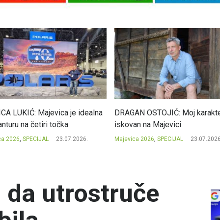
CA LUKIĆ: Majevica je idealna
DRAGAN OSTOJIĆ: Moj karakte
nturu na četiri točka
iskovan na Majevici
ca 2026
,
SPECIJAL
23.07.2026.
Majevica 2026
,
SPECIJAL
23.07.2026
u da utrostruče