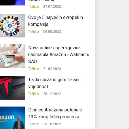
Tržište
27.07.2023.
Ovo je 5 najvećih evropskih
kompanija
Tržište
09.05.2023.
Nova online supertrgovina
nadmašila Amazon i Walmart u
SAD
Tržište
21.02.2023.
Tesla ubrzano gubi tržišnu
vrijednost
Tržište
26.12.2022.
Dionice Amazona potonule
13% zbog loših prognoza
Tržište
28.10.2022.