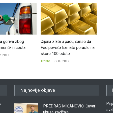
na goriva zbog
Cijena zlata u padu, šanse da
Big Tec
američkih cesta
Fed poveća kamate porasle na
inflaci
skoro 100 odsto
ostati 
5.2017.
Tržište
09.03.2017.
Tržište
Najnovije objave
u
Pri
PREDRAG MIĆANOVIĆ: Čuvari
sva
ukusa zavičaja