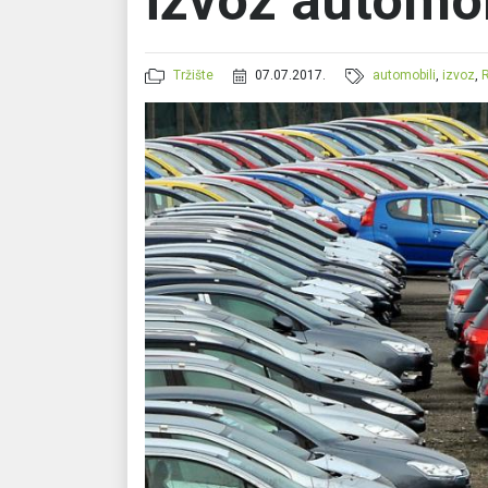
izvoz automo
Tržište
07.07.2017.
automobili
,
izvoz
,