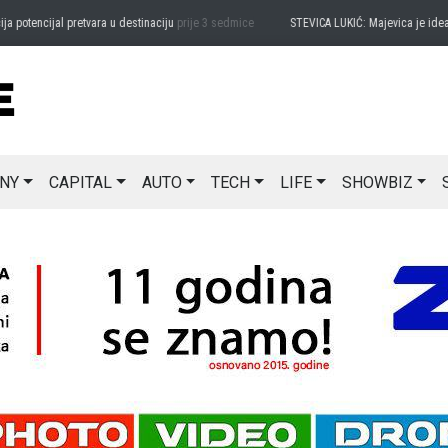
tencijal pretvara u destinaciju
prije 3 sedmice
STEVICA LUKIĆ: Majevica je idealna z
NY
CAPITAL
AUTO
TECH
LIFE
SHOWBIZ