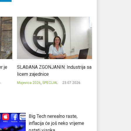
r je
SLAĐANA ZGONJANIN: Industrija sa
NIKOLA GAVRIĆ: L
licem zajednice
regionalni uspje
.
Majevica 2026
,
SPECIJAL
23.07.2026.
Majevica 2026
,
SPEC
Big Tech nerealno raste,
inflacija će još neko vrijeme
ostati visoka