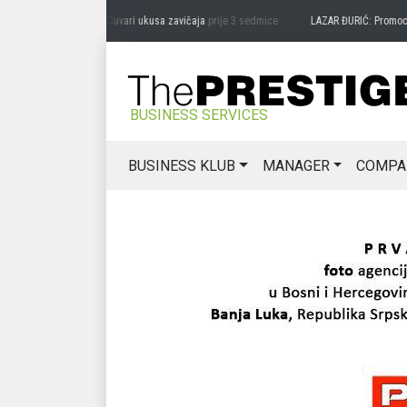
DRAG MIĆANOVIĆ: Čuvari ukusa zavičaja
prije 3 sedmice
LAZAR ĐURIĆ: Promocija po
BUSINESS SERVICES
BUSINESS KLUB
MANAGER
COMPA