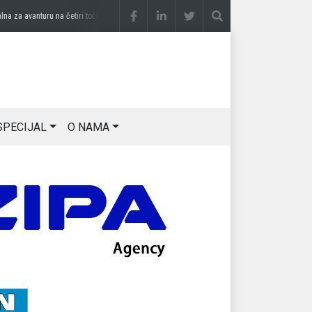
a avanturu na četiri točka
prije 3 sedmice
DRAGAN OSTOJIĆ: Moj karakter je iskova
SPECIJAL
O NAMA