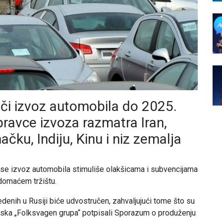
uči izvoz automobila do 2025.
pravce izvoza razmatra Iran,
ačku, Indiju, Kinu i niz zemalja
a se izvoz automobila stimuliše olakšicama i subvencijama
domaćem tržištu.
enih u Rusiji biće udvostručen, zahvaljujući tome što su
uska „Folksvagen grupa“ potpisali Sporazum o produženju