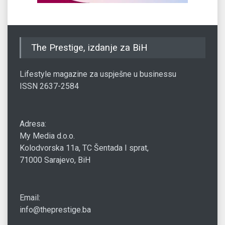
The Prestige, izdanje za BiH
Lifestyle magazine za uspješne u businessu
ISSN 2637-2584
Adresa:
My Media d.o.o.
Kolodvorska 11a, TC Šentada I sprat,
71000 Sarajevo, BiH
Email:
info@theprestige.ba