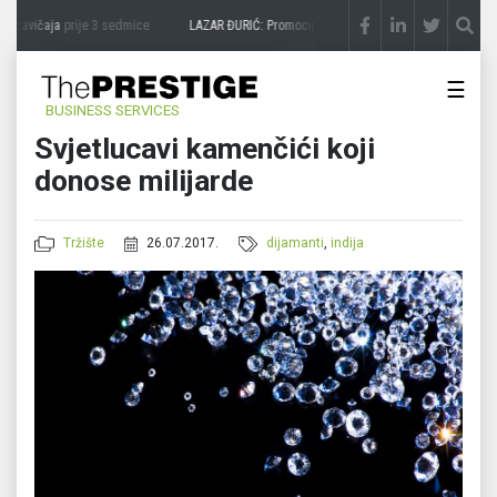
 zavičaja
prije 3 sedmice
LAZAR ĐURIĆ: Promocija potencijal pretvara u destinaciju
p
☰
BUSINESS SERVICES
Svjetlucavi kamenčići koji
donose milijarde
Tržište
26.07.2017.
dijamanti
,
indija