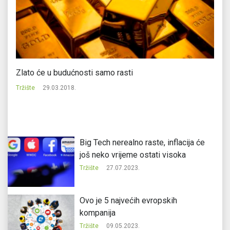
Zlato će u budućnosti samo rasti
Ci
Tržište
29.03.2018.
Tr
Big Tech nerealno raste, inflacija će
još neko vrijeme ostati visoka
Tržište
27.07.2023.
Ovo je 5 najvećih evropskih
kompanija
Tržište
09.05.2023.