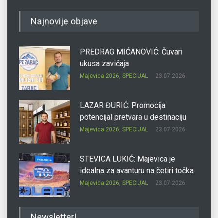
Najnovije objave
PREDRAG MIĆANOVIĆ: Čuvari
ukusa zavičaja
Majevica 2026
,
SPECIJAL
23.07.2026.
LAZAR ĐURIĆ: Promocija
potencijal pretvara u destinaciju
Majevica 2026
,
SPECIJAL
23.07.2026.
STEVICA LUKIĆ: Majevica je
idealna za avanturu na četiri točka
Majevica 2026
,
SPECIJAL
23.07.2026.
DRAGAN OSTOJIĆ: Moj karakter je
Newsletter!