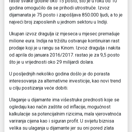
raste svake godine oko 15 posto, što je u roku od 10
godina omogućilo da se prihodi utrostruče. Izvoz
dijamanata je 75 posto i zapošljava 850.000 ljudi, a to je
najveći broj zaposlenih u jednom sektoru u Indiji.
Ukupan izvoz dragulja iz mjeseca u mjesec premašuje
milione eura. Indija na tržištu ostvaruje kontinuiran rast
prodaje koji je u rangu sa Kinom. Izvoz dragulja i nakita
od aprila do januara 2016/2017. rastao je za 9,5 posto
što je u vrijednosti oko 29 milijardi dolara.
U posljednjih nekoliko godina došlo je do porasta
interesovanja za alternativne investicije, kao novi trend
u cilju postizanja veće dobiti.
Ulaganje u dijamante ima višestruke prednosti koje se
ogledaju kao način zaštite od inflacije, mogućnost
kalkulacije sa potencijalnim rizicima, mala vjerovatnoća
variranja cijena kao i siguran profit. U svijetu biznisa
velika su ulaganja u dijamante jer su oni pored zlata