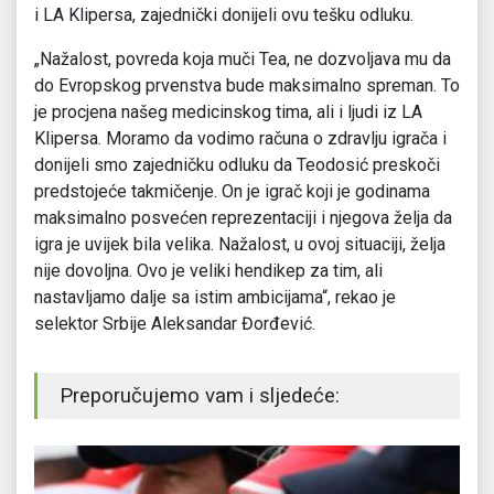
i LA Klipersa, zajednički donijeli ovu tešku odluku.
„Nažalost, povreda koja muči Tea, ne dozvoljava mu da
do Evropskog prvenstva bude maksimalno spreman. To
je procjena našeg medicinskog tima, ali i ljudi iz LA
Klipersa. Moramo da vodimo računa o zdravlju igrača i
donijeli smo zajedničku odluku da Teodosić preskoči
predstojeće takmičenje. On je igrač koji je godinama
maksimalno posvećen reprezentaciji i njegova želja da
igra je uvijek bila velika. Nažalost, u ovoj situaciji, želja
nije dovoljna. Ovo je veliki hendikep za tim, ali
nastavljamo dalje sa istim ambicijama“, rekao je
selektor Srbije Aleksandar Đorđević.
Preporučujemo vam i sljedeće: