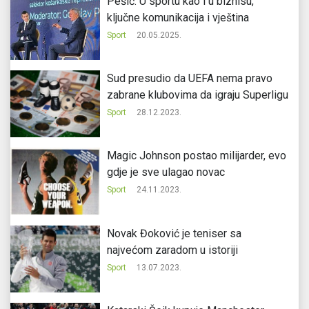
Pešić: U sportu kao i u biznisu,
ključne komunikacija i vještina
Sport
20.05.2025.
Sud presudio da UEFA nema pravo
zabrane klubovima da igraju Superligu
Sport
28.12.2023.
Magic Johnson postao milijarder, evo
gdje je sve ulagao novac
Sport
24.11.2023.
Novak Đoković je teniser sa
najvećom zaradom u istoriji
Sport
13.07.2023.