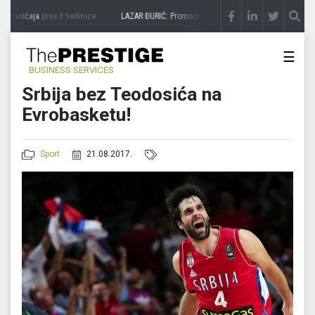
 zavičaja
prije 3 sedmice
LAZAR ĐURIĆ: Promocija potencijal pretvara u destinaciju
☰
BUSINESS SERVICES
Srbija bez Teodosića na
Evrobasketu!
Sport
21.08.2017.