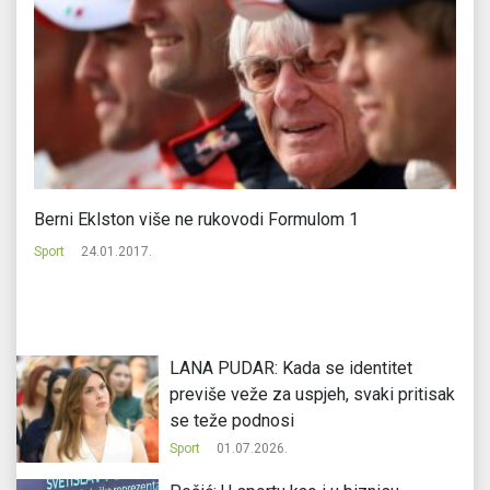
ko
Berni Eklston više ne rukovodi Formulom 1
Ol
Sport
24.01.2017.
Sp
LANA PUDAR: Kada se identitet
previše veže za uspjeh, svaki pritisak
se teže podnosi
Sport
01.07.2026.