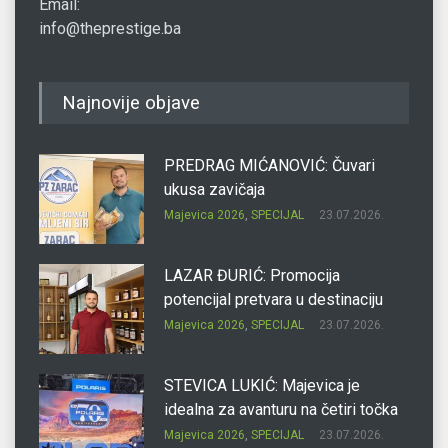
Email:
info@theprestige.ba
Najnovije objave
PREDRAG MIĆANOVIĆ: Čuvari
ukusa zavičaja
Majevica 2026
,
SPECIJAL
23.07.2026.
LAZAR ĐURIĆ: Promocija
potencijal pretvara u destinaciju
Majevica 2026
,
SPECIJAL
23.07.2026.
STEVICA LUKIĆ: Majevica je
idealna za avanturu na četiri točka
Majevica 2026
,
SPECIJAL
23.07.2026.