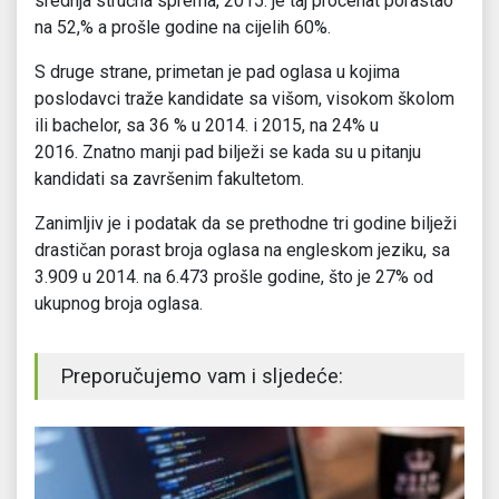
srednja stručna sprema, 2015. je taj procenat porastao
na 52,% a prošle godine na cijelih 60%.
S druge strane, primetan je pad oglasa u kojima
poslodavci traže kandidate sa višom, visokom školom
ili bachelor, sa 36 % u 2014. i 2015, na 24% u
2016. Znatno manji pad bilježi se kada su u pitanju
kandidati sa završenim fakultetom.
Zanimljiv je i podatak da se prethodne tri godine bilježi
drastičan porast broja oglasa na engleskom jeziku, sa
3.909 u 2014. na 6.473 prošle godine, što je 27% od
ukupnog broja oglasa.
Preporučujemo vam i sljedeće: