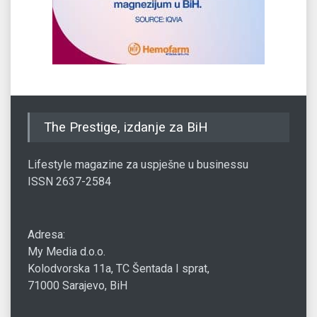
The Prestige, izdanje za BiH
Lifestyle magazine za uspješne u businessu
ISSN 2637-2584
Adresa:
My Media d.o.o.
Kolodvorska 11a, TC Šentada I sprat,
71000 Sarajevo, BiH