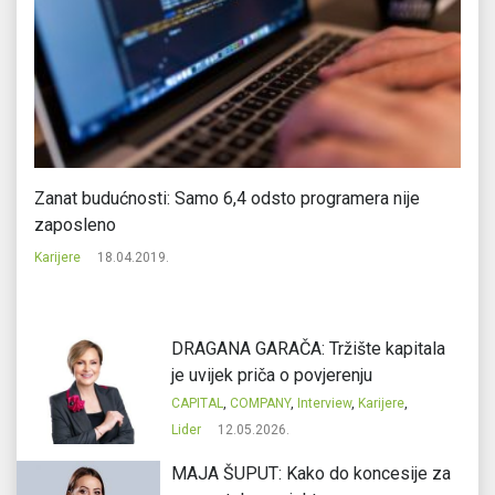
na
Zanat budućnosti: Samo 6,4 odsto programera nije
Se
zaposleno
Ka
Karijere
18.04.2019.
DRAGANA GARAČA: Tržište kapitala
je uvijek priča o povjerenju
CAPITAL
,
COMPANY
,
Interview
,
Karijere
,
Lider
12.05.2026.
MAJA ŠUPUT: Kako do koncesije za