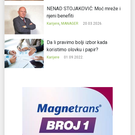
NENAD STOJAKOVIĆ: Moć mreže i
njeni benefiti
Karijere
,
MANAGER
20.03.2026.
Da li pravimo bolji izbor kada
koristimo olovku i papir?
Karijere
01.09.2022.