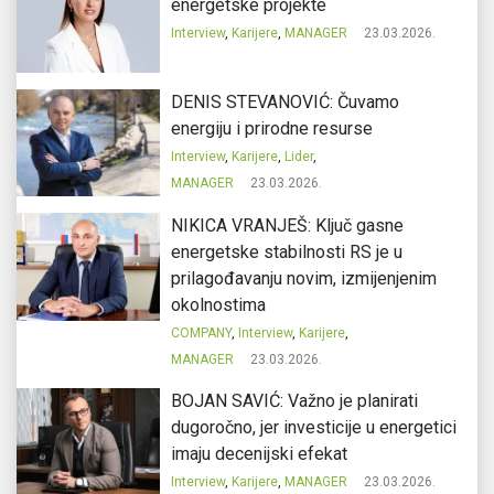
energetske projekte
Interview
,
Karijere
,
MANAGER
23.03.2026.
DENIS STEVANOVIĆ: Čuvamo
energiju i prirodne resurse
Interview
,
Karijere
,
Lider
,
MANAGER
23.03.2026.
NIKICA VRANJEŠ: Ključ gasne
energetske stabilnosti RS je u
prilagođavanju novim, izmijenjenim
okolnostima
COMPANY
,
Interview
,
Karijere
,
MANAGER
23.03.2026.
BOJAN SAVIĆ: Važno je planirati
dugoročno, jer investicije u energetici
imaju decenijski efekat
Interview
,
Karijere
,
MANAGER
23.03.2026.