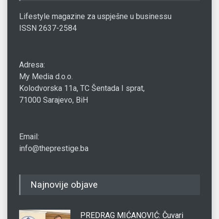
Lifestyle magazine za uspješne u businessu
ISSN 2637-2584
Adresa:
My Media d.o.o.
Kolodvorska 11a, TC Šentada I sprat,
71000 Sarajevo, BiH
Email:
info@theprestige.ba
Najnovije objave
PREDRAG MIĆANOVIĆ: Čuvari