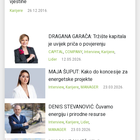
vještine
Ka
Karijere
26.12.2016.
DRAGANA GARAČA: Tržište kapitala
je uvijek priča o povjerenju
CAPITAL
,
COMPANY
,
Interview
,
Karijere
,
Lider
12.05.2026.
MAJA ŠUPUT: Kako do koncesije za
energetske projekte
Interview
,
Karijere
,
MANAGER
23.03.2026.
DENIS STEVANOVIĆ: Čuvamo
energiju i prirodne resurse
Interview
,
Karijere
,
Lider
,
MANAGER
23.03.2026.