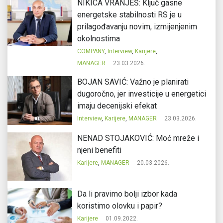
NIKICA VRANJEŠ: Ključ gasne
energetske stabilnosti RS je u
prilagođavanju novim, izmijenjenim
okolnostima
COMPANY
,
Interview
,
Karijere
,
MANAGER
23.03.2026.
BOJAN SAVIĆ: Važno je planirati
dugoročno, jer investicije u energetici
imaju decenijski efekat
Interview
,
Karijere
,
MANAGER
23.03.2026.
NENAD STOJAKOVIĆ: Moć mreže i
njeni benefiti
Karijere
,
MANAGER
20.03.2026.
Da li pravimo bolji izbor kada
koristimo olovku i papir?
Karijere
01.09.2022.