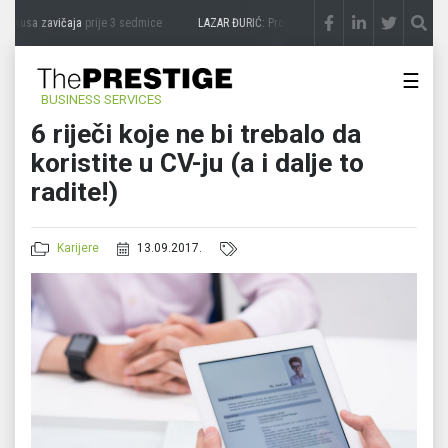
ukusa zavičaja
prije 3 sedmice
LAZAR ĐURIĆ: Promocija potencijal pretvara u destin
☰
BUSINESS SERVICES
6 riječi koje ne bi trebalo da
koristite u CV-ju (a i dalje to
radite!)
Karijere
13.09.2017.