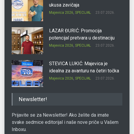
ukusa zavičaja
Majevica 2026
,
SPECIJAL
23.07.2026.
LAZAR ĐURIĆ: Promocija
potencijal pretvara u destinaciju
Majevica 2026
,
SPECIJAL
23.07.2026.
STEVICA LUKIĆ: Majevica je
idealna za avanturu na četiri točka
Majevica 2026
,
SPECIJAL
23.07.2026.
DRAGAN OSTOJIĆ: Moj karakter je
Newsletter!
iskovan na Majevici
Majevica 2026
,
SPECIJAL
23.07.2026.
Prijavite se za Newsletter! Ako želite da imate
svake sedmice editorijal i naše nove priče u Vašem
Inboxu.
SLAĐANA ZGONJANIN: Industrija