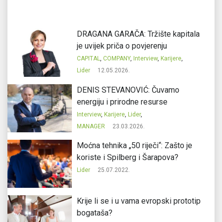
DRAGANA GARAČA: Tržište kapitala
je uvijek priča o povjerenju
CAPITAL
,
COMPANY
,
Interview
,
Karijere
,
Lider
12.05.2026.
DENIS STEVANOVIĆ: Čuvamo
energiju i prirodne resurse
Interview
,
Karijere
,
Lider
,
MANAGER
23.03.2026.
Moćna tehnika „50 riječi“: Zašto je
koriste i Spilberg i Šarapova?
Lider
25.07.2022.
Krije li se i u vama evropski prototip
bogataša?