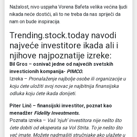
Nažalost, nivo uspjeha Vorena Bafeta velika većina ljudi
nikada neće dostići, ali to ne treba da nas spriječi da
nam on bude inspiracija.
Trending.stock.today navodi
najveće investitore ikada ali i
njihove najpoznatije izreke:
Bil Gros – osnivač jedne od najvećih svetskih
investicionih kompanija-
PIMCO.
Izreka –
Pronalaženje najbolje osobe ili organizacije u
koju ćete uložiti svoj novac je najbitnija finansijska
odluka koju ćete ikada donijeti.
Piter Linč
– finansijski investitor, poznat kao
menadžer
Fidelity Investments.
Poznata izreka –
Vaš ‘njuh’ investitora nije nešto što
ćete dobiti od eksperata sa Vol Strita. To je nešto što
već imate. Možete nadmašiti stručnjake ako ulažete u