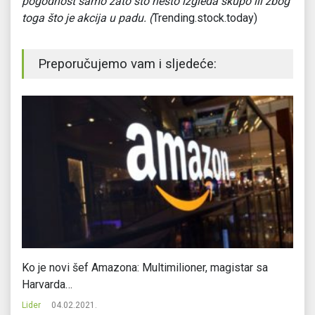
pogodnost samo zato što nešto izgleda skupo ili zbog
toga što je akcija u padu. (
Trending.stock.today)
Preporučujemo vam i sljedeće:
Ko je novi šef Amazona: Multimilioner, magistar sa
Ka
Harvarda…
Li
Lider
04.02.2021.