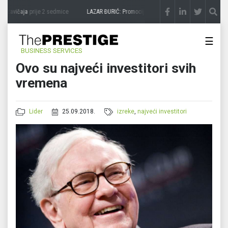
 zavičaja
prije 2 sedmice
LAZAR ĐURIĆ: Promocija potencijal pretvara u destinaciju
p
☰
BUSINESS SERVICES
Ovo su najveći investitori svih
vremena
Lider
25.09.2018.
izreke
,
najveći investitori