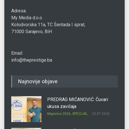
Adresa:
My Media d.o.o.
Kolodvorska 11a, TC Šentada I sprat,
71000 Sarajevo, BiH
Email:
info@theprestige.ba
Najnovije objave
PREDRAG MIĆANOVIĆ: Čuvari
ukusa zavičaja
Majevica 2026
,
SPECIJAL
23.07.2026.