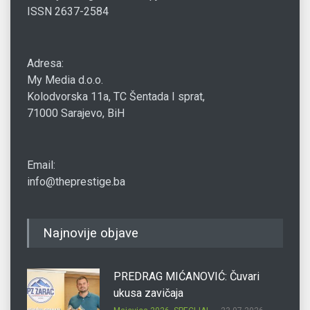
ISSN 2637-2584
Adresa:
My Media d.o.o.
Kolodvorska 11a, TC Šentada I sprat,
71000 Sarajevo, BiH
Email:
info@theprestige.ba
Najnovije objave
PREDRAG MIĆANOVIĆ: Čuvari
ukusa zavičaja