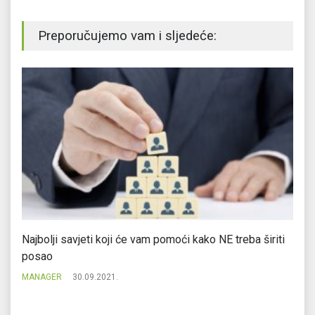
Preporučujemo vam i sljedeće:
Najbolji savjeti koji će vam pomoći kako NE treba širiti
Ov
posao
k
MANAGER
30.09.2021.
M