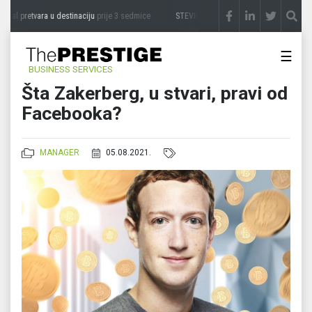
jal pretvara u destinaciju
prije 3 sedmice
STEVICA LUKIĆ: Majevica je idealna za ava
☰
BUSINESS SERVICES
Šta Zakerberg, u stvari, pravi od
Facebooka?
MANAGER
05.08.2021.