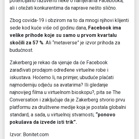
potencijalno razuveriti neke o namjerama Facebooka,
ali i otežati konkurentima da naprave nešto slično.
Zbog covida-19 i obzirom na to da mnogi njihovi klijenti
sede kod kuće više od godinu dana,
Facebook ima
velike prihode koje su samo u prvom kvartalu
skočili za 57 %
. Ali “metaverse” je izvor prihoda za
budućnost.
Zakerberg je rekao da vjeruje da će Facebook
zarađivati prodajom određene virtuelne robe i
iskustava. Hoćemo li, na primjer, ubuduće plaćati
najmoderniju odjeću sa avatarima? Ili gledanje
najnovijeg filma u virtuelnom bioskopu?, pita se The
Conversation i zaključuje da je Zakerberg stvorio prvu
platformu za društvene medije koja je postala globalni
standard, a sada, u virtuelnoj stvarnosti,
“ponovo
pokušava da izvede isti trik”.
Izvor: Bonitet.com