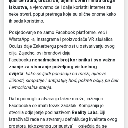
ljudi će raditi, družiti se, dijeliti stvari i imati druga
iskustva,
a vjerovatno će i dalje koristiti Internet za
neke stvari, poput pretraga koje su slične onome kako
ih sada koristimo.
Posjedovanje ne samo Facebook platforme, već i
WhatsApp -a, Instagrama i proizvođača VR slušalica
Oculus daje Zakerbergu prednost u ostvarivanju ovog
cilja. Zajedno, ovi brendovi daju
Facebooku
nenadmašan broj korisnika i svo važno
znanje za stvaranje poželjnog virtuelnog
svijeta
:
kako se ljudi ponašaju na mreži, njihove
ličnosti, simpatije i antipatije, hod, pokreti očiju, pa čak
i emocionalna stanja.
Da bi pomogli u stvaranju takve mreže, inženjeri
Facebooka će imati težak zadatak. Kompanija je
stvorila odjeljenje pod nazivom
Reality Labs
, čiji
istraživači rade na stvaranju definišućeg kvaliteta ovog
prostora, takozvanog „prisustva“ – osjećaja da se