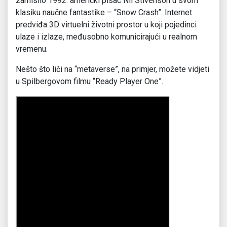
zamislio 1992. američki pisac Nil Stivenson u svom
klasiku naučne fantastike – “Snow Crash”. Internet
predviđa 3D virtuelni životni prostor u koji pojedinci
ulaze i izlaze, međusobno komunicirajući u realnom
vremenu.
Nešto što liči na “metaverse”, na primjer, možete vidjeti
u Spilbergovom filmu “Ready Player One”.