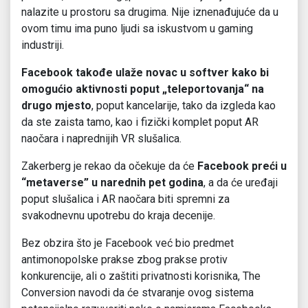
nalazite u prostoru sa drugima. Nije iznenađujuće da u
ovom timu ima puno ljudi sa iskustvom u gaming
industriji.
Facebook takođe ulaže novac u softver kako bi
omogućio aktivnosti poput „teleportovanja“ na
drugo mjesto
, poput kancelarije, tako da izgleda kao
da ste zaista tamo, kao i fizički komplet poput AR
naočara i naprednijih VR slušalica.
Zakerberg je rekao da očekuje da će
Facebook preći u
“metaverse” u narednih pet godina
, a da će uređaji
poput slušalica i AR naočara biti spremni za
svakodnevnu upotrebu do kraja decenije.
Bez obzira što je Facebook već bio predmet
antimonopolske prakse zbog prakse protiv
konkurencije, ali o zaštiti privatnosti korisnika, The
Conversion navodi da će stvaranje ovog sistema