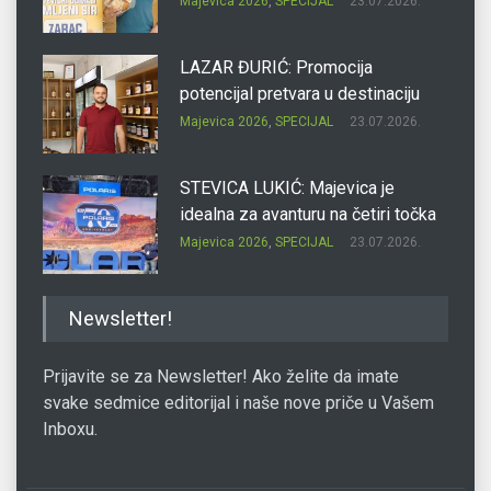
Majevica 2026
,
SPECIJAL
23.07.2026.
LAZAR ĐURIĆ: Promocija
potencijal pretvara u destinaciju
Majevica 2026
,
SPECIJAL
23.07.2026.
STEVICA LUKIĆ: Majevica je
idealna za avanturu na četiri točka
Majevica 2026
,
SPECIJAL
23.07.2026.
DRAGAN OSTOJIĆ: Moj karakter je
Newsletter!
iskovan na Majevici
Majevica 2026
,
SPECIJAL
23.07.2026.
Prijavite se za Newsletter! Ako želite da imate
svake sedmice editorijal i naše nove priče u Vašem
Inboxu.
SLAĐANA ZGONJANIN: Industrija
sa licem zajednice
Majevica 2026
,
SPECIJAL
23.07.2026.