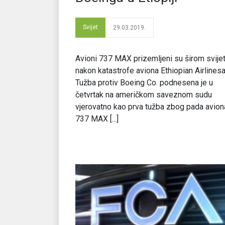
Svijet
29.03.2019.
Avioni 737 MAX prizemljeni su širom svije
nakon katastrofe aviona Ethiopian Airlinesa
Tužba protiv Boeing Co. podnesena je u
četvrtak na američkom saveznom sudu
vjerovatno kao prva tužba zbog pada avion
737 MAX [...]