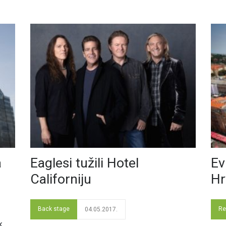
a
Eaglesi tužili Hotel
Ev
Californiju
Hr
Back stage
Re
04.05.2017.
k