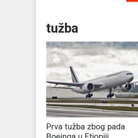
tužba
Prva tužba zbog pada
Boeinga u Etiopiji