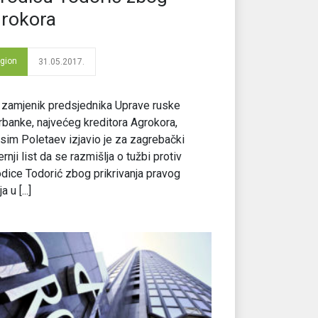
rokora
gion
31.05.2017.
 zamjenik predsjednika Uprave ruske
banke, najvećeg kreditora Agrokora,
im Poletaev izjavio je za zagrebački
rnji list da se razmišlja o tužbi protiv
dice Todorić zbog prikrivanja pravog
a u [...]