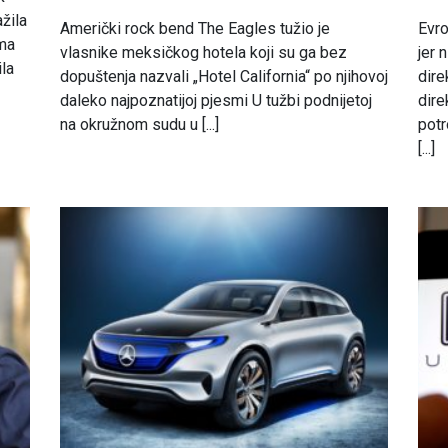
ažila
Američki rock bend The Eagles tužio je
Evro
ama
vlasnike meksičkog hotela koji su ga bez
jer 
ila
dopuštenja nazvali „Hotel California“ po njihovoj
dire
daleko najpoznatijoj pjesmi U tužbi podnijetoj
dire
na okružnom sudu u [...]
pot
[...]