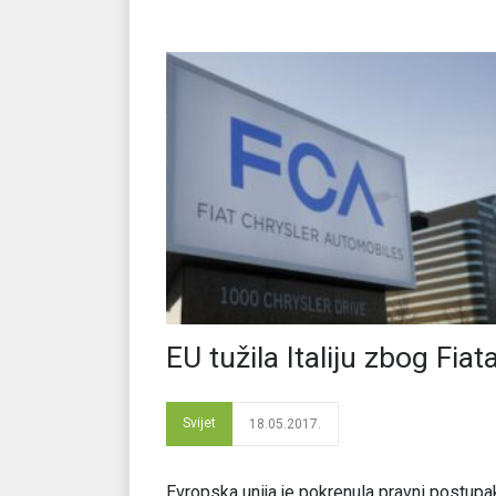
EU tužila Italiju zbog Fiat
Svijet
18.05.2017.
Evropska unija je pokrenula pravni postupa