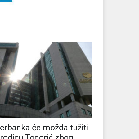
erbanka će možda tužiti
rodicu Todorić zbog