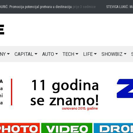
romocija potencijal pretvara u destinaciju
prije 3 sedmice
STEVICA LUKIĆ: Majevica j
NY
CAPITAL
AUTO
TECH
LIFE
SHOWBIZ