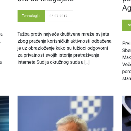
Ag
Tehnologija
06.07.2017.
Re
ta
Tužba protiv najveće društvene mreže svijeta
.
zbog praćenja korisničkih aktivnosti odbačena
Prvi
je uz obrazloženje kako su tužioci odgovorni
Sber
za privatnost svojih istorija pretraživanja
Maks
a
interneta Sudija okružnog suda u [...]
Veče
poro
stanj