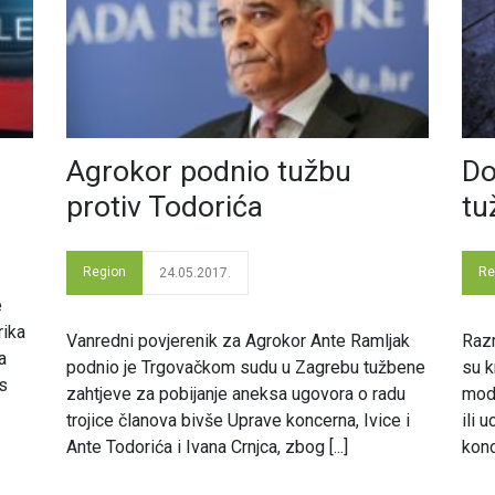
Agrokor podnio tužbu
Do
protiv Todorića
tu
Region
Re
24.05.2017.
e
rika
Vanredni povjerenik za Agrokor Ante Ramljak
Razm
a
podnio je Trgovačkom sudu u Zagrebu tužbene
su k
s
zahtjeve za pobijanje aneksa ugovora o radu
mode
trojice članova bivše Uprave koncerna, Ivice i
ili 
Ante Todorića i Ivana Crnjca, zbog [...]
konc