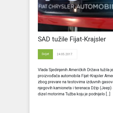
SAD tužile Fijat-Krajsler
Svijet
24.05.2017.
Vlada Sjedinjenih Američkih Država tužila j
proizvođača automobila Fijat-Krajsler Ame
zbog prevare na testovima izduvnih gasov
njegovih kamioneta i terenaca Džip (Jeep) 
dizel motorima Tužba koju je podnijelo [...]