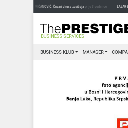
PREDRAG MIĆANOVIĆ: Čuvari ukusa zavičaja
prije 3 sedmice
LAZAR ĐURIĆ: P
BUSINESS SERVICES
BUSINESS KLUB
MANAGER
COMPA