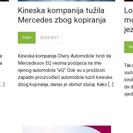
Kineska kompanija tužila
Lo
Mercedes zbog kopiranja
mo
je
Svijet
25.03.2017.
Svi
je
Kineska kompanija Chery Automobile tvrdi da
da
Mercedesov EQ veoma podsjeća na ime
Taks
njenog automobila “eQ” Dok su u prošlosti
suds
zapadni proizvođači automobila tužili kineske
lond
..]
zbog kopiranja, danas je obrnut slučaj. Kako [...]
da d
sjed