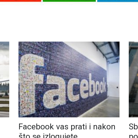
Facebook vas prati i nakon
Sb
što se izlogujete
po