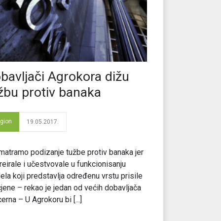
bavljači Agrokora dižu
žbu protiv banaka
gion
19.05.2017.
atramo podizanje tužbe protiv banaka jer
reirale i učestvovale u funkcionisanju
la koji predstavlja određenu vrstu prisile
ucjene – rekao je jedan od većih dobavljača
erna – U Agrokoru bi [...]