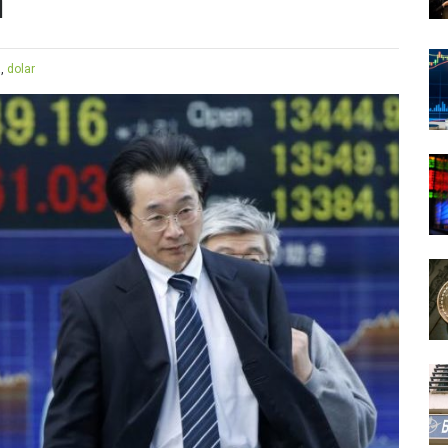
m
a
,
dolar