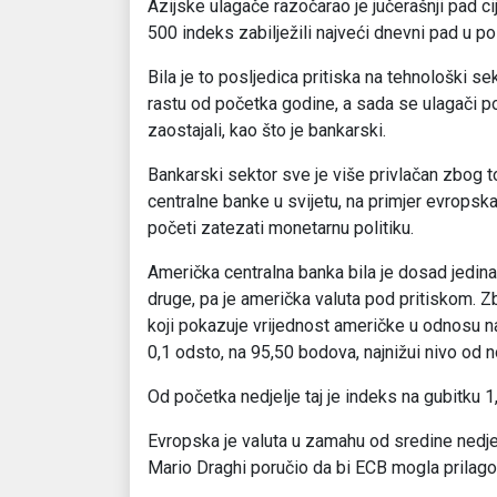
Azijske ulagače razočarao je jučerašnji pad c
500 indeks zabilježili najveći dnevni pad u pos
Bila je to posljedica pritiska na tehnološki sekt
rastu od početka godine, a sada se ulagači po
zaostajali, kao što je bankarski.
Bankarski sektor sve je više privlačan zbog 
centralne banke u svijetu, na primjer evropsk
početi zatezati monetarnu politiku.
Američka centralna banka bila je dosad jedina
druge, pa je američka valuta pod pritiskom. Zb
koji pokazuje vrijednost američke u odnosu na o
0,1 odsto, na 95,50 bodova, najnižui nivo od
Od početka nedjelje taj je indeks na gubitku 1
Evropska je valuta u zamahu od sredine nedje
Mario Draghi poručio da bi ECB mogla prilagod