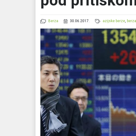
pod pritisko
Berza
30.06.2017.
azijske berze
,
berz