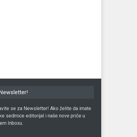
reet: Indeksi bez većih
Vlada RS zadužila trezorskim
Na 
na
zapisima više nego što je
pr
planirala
SA
23.06.2017.
Berza
07.12.2016.
Ber
Newsletter!
javite se za Newsletter! Ako želite da imate
ke sedmice editorijal i naše nove priče u
em Inboxu.