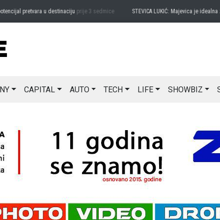
jal pretvara u destinaciju
prije 3 sedmice
STEVICA LUKIĆ: Majevica je idealna za ava
NY
CAPITAL
AUTO
TECH
LIFE
SHOWBIZ