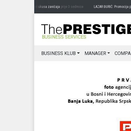
 MIĆANOVIĆ: Čuvari ukusa zavičaja
prije 3 sedmice
LAZAR ĐURIĆ: Promocija potenci
BUSINESS SERVICES
BUSINESS KLUB
MANAGER
COMPA