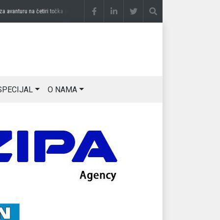
nturu na četiri točka
prije 3 sedmice
DRAGAN OSTOJIĆ: Moj karakter je iskovan na 
SPECIJAL
O NAMA