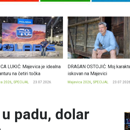
CA LUKIĆ: Majevica je idealna
DRAGAN OSTOJIĆ: Moj karakte
nturu na četiri točka
iskovan na Majevici
ca 2026
,
SPECIJAL
23.07.2026.
Majevica 2026
,
SPECIJAL
23.07.2026
 u padu, dolar