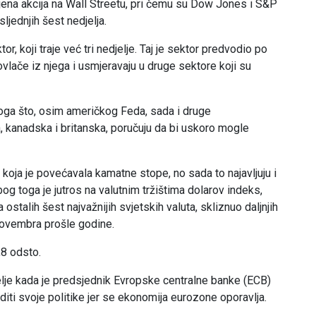
ijena akcija na Wall Streetu, pri čemu su Dow Jones i S&P
ljednjih šest nedjelja.
or, koji traje već tri nedjelje. Taj je sektor predvodio po
vlače iz njega i usmjeravaju u druge sektore koji su
toga što, osim američkog Feda, sada i druge
a, kanadska i britanska, poručuju da bi uskoro mogle
 koja je povećavala kamatne stope, no sada to najavljuju i
og toga je jutros na valutnim tržištima dolarov indeks,
stalih šest najvažnijih svjetskih valuta, skliznuo daljnjih
 novembra prošle godine.
,8 odsto.
lje kada je predsjednik Evropske centralne banke (ECB)
iti svoje politike jer se ekonomija eurozone oporavlja.