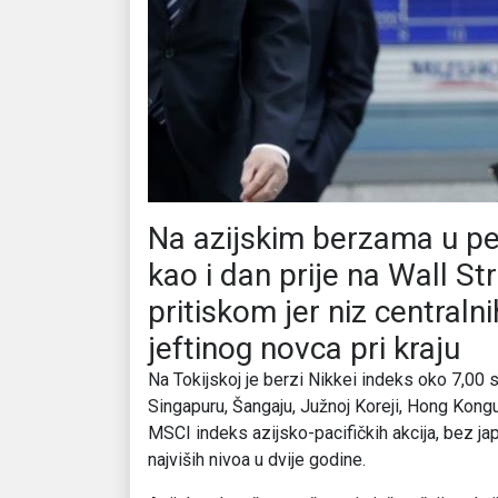
Na azijskim berzama u pet
kao i dan prije na Wall Str
pritiskom jer niz centraln
jeftinog novca pri kraju
Na Tokijskoj je berzi Nikkei indeks oko 7,00 s
Singapuru, Šangaju, Južnoj Koreji, Hong Kongu 
MSCI indeks azijsko-pacifičkih akcija, bez jap
najviših nivoa u dvije godine.