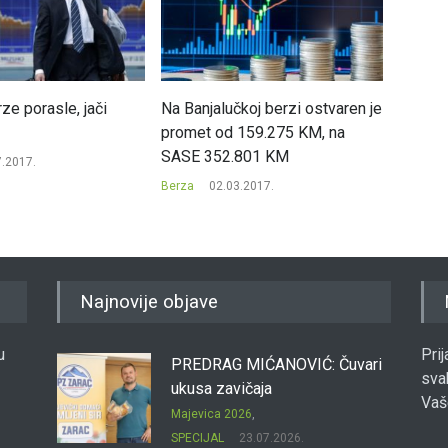
ze porasle, jači
Na Banjalučkoj berzi ostvaren je
Wall St
promet od 159.275 KM, na
promje
SASE 352.801 KM
7.2017.
Berza
Berza
02.03.2017.
Najnovije objave
u
Pri
PREDRAG MIĆANOVIĆ: Čuvari
sva
ukusa zavičaja
Vaš
Majevica 2026
,
SPECIJAL
23.07.2026.