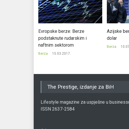
Dolar stabilan
Evropske berze: Berze
Azijske ber
podstaknute rudarskim i
dolar
naftnim sektorom
7.
Berza
10.0
Berza
15.03.2017.
The Prestige, izdanje za BiH
Lifestyle magazine za uspješne u business
ISSN 2637-2584