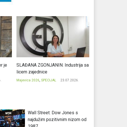
r je
SLAĐANA ZGONJANIN: Industrija sa
NIKOLA GAVRIĆ: L
licem zajednice
regionalni uspje
.
Majevica 2026
,
SPECIJAL
23.07.2026.
Majevica 2026
,
SPEC
Wall Street: Dow Jones s
najdužim pozitivnim nizom od
1987.