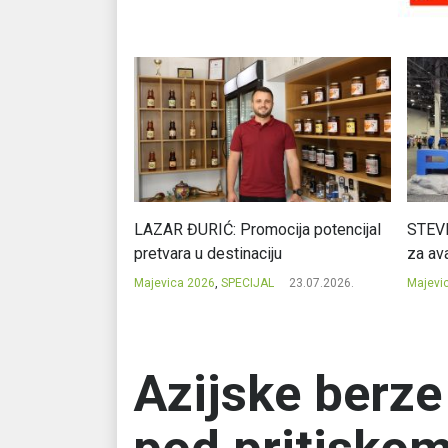
Ć: Čuvari ukusa
LAZAR ĐURIĆ: Promocija potencijal
STEVI
pretvara u destinaciju
za ava
23.07.2026.
Majevica 2026
,
SPECIJAL
23.07.2026.
Majevi
Azijske berze