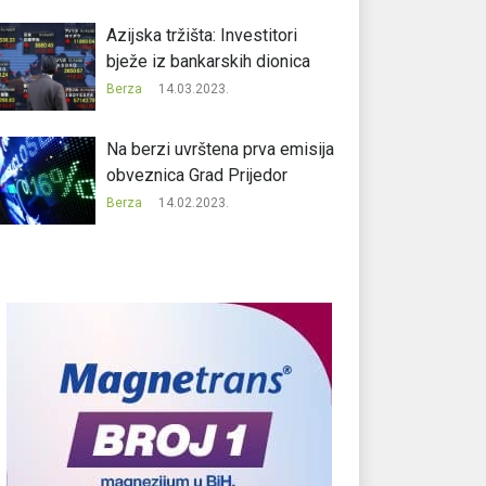
Azijska tržišta: Investitori
bježe iz bankarskih dionica
Berza
14.03.2023.
Na berzi uvrštena prva emisija
obveznica Grad Prijedor
Berza
14.02.2023.