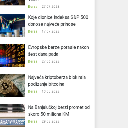
Berza
27.07.2023.
Koje dionice indeksa S&P 500
donose najveće prinose
Berza
17.07.2023.
Evropske berze porasle nakon
šest dana pada
Berza
27.06.2023.
Najveća kriptoberza blokirala
podizanje bitcoina
Berza
10.05.2023.
Na Banjalučkoj berzi promet od
skoro 50 miliona KM
Berza
29.03.2023.