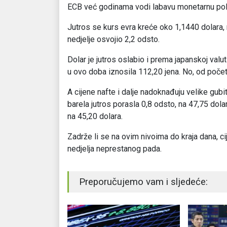
ECB već godinama vodi labavu monetarnu politik
Jutros se kurs evra kreće oko 1,1440 dolara,
nedjelje osvojio 2,2 odsto.
Dolar je jutros oslabio i prema japanskoj valu
u ovo doba iznosila 112,20 jena. No, od početk
A cijene nafte i dalje nadoknađuju velike gubi
barela jutros porasla 0,8 odsto, na 47,75 dola
na 45,20 dolara.
Zadrže li se na ovim nivoima do kraja dana, cij
nedjelja neprestanog pada.
Preporučujemo vam i sljedeće: