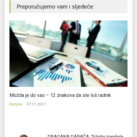
Preporučujemo vam i sljedeće:
Možda je do vas – 12 znakova da ste loš radnik
F
Karijere
07.11.2017.
Ka
DRAGANA GARAČA: Tržište kapitala