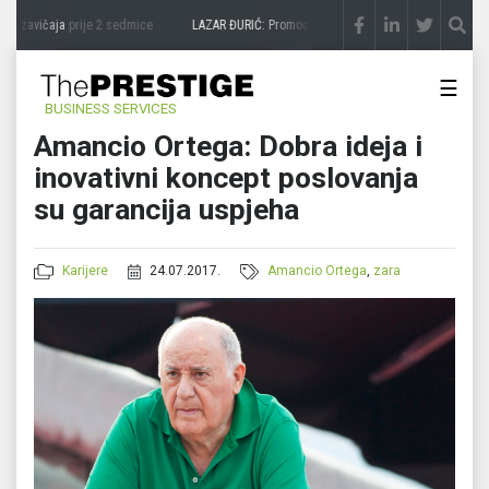
 zavičaja
prije 2 sedmice
LAZAR ĐURIĆ: Promocija potencijal pretvara u destinaciju
☰
BUSINESS SERVICES
Amancio Ortega: Dobra ideja i
inovativni koncept poslovanja
su garancija uspjeha
Karijere
24.07.2017.
Amancio Ortega
,
zara