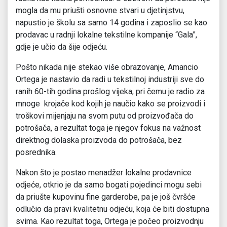
mogla da mu priušti osnovne stvari u djetinjstvu,
napustio je školu sa samo 14 godina i zaposlio se kao
prodavac u radnji lokalne tekstilne kompanije “Gala”,
gdje je učio da šije odjeću.
Pošto nikada nije stekao više obrazovanje, Amancio
Ortega je nastavio da radi u tekstilnoj industriji sve do
ranih 60-tih godina prošlog vijeka, pri čemu je radio za
mnoge krojače kod kojih je naučio kako se proizvodi i
troškovi mijenjaju na svom putu od proizvođača do
potrošača, a rezultat toga je njegov fokus na važnost
direktnog dolaska proizvoda do potrošača, bez
posrednika.
Nakon što je postao menadžer lokalne prodavnice
odjeće, otkrio je da samo bogati pojedinci mogu sebi
da priušte kupovinu fine garderobe, pa je još čvršće
odlučio da pravi kvalitetnu odjeću, koja će biti dostupna
svima. Kao rezultat toga, Ortega je počeo proizvodnju