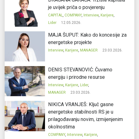
je uvijek priča o povjerenju
CAPITAL
,
COMPANY
,
Interview
,
Karijere
,
Lider
12.05.2026.
MAJA ŠUPUT: Kako do koncesije za
energetske projekte
Interview
,
Karijere
,
MANAGER
23.03.2026.
DENIS STEVANOVIĆ: Čuvamo
energiju i prirodne resurse
Interview
,
Karijere
,
Lider
,
MANAGER
23.03.2026.
NIKICA VRANJEŠ: Ključ gasne
energetske stabilnosti RS je u
prilagođavanju novim, izmijenjenim
okolnostima
COMPANY
,
Interview
,
Karijere
,