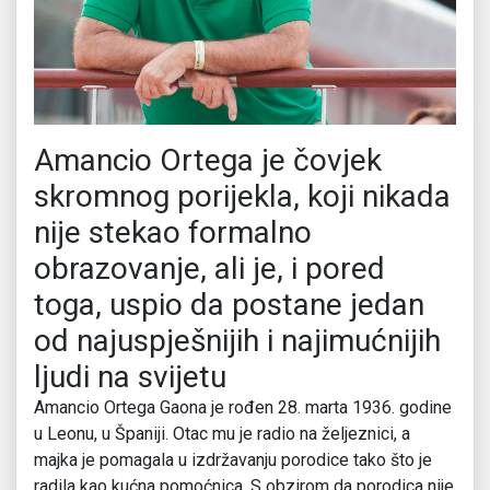
Amancio Ortega je čovjek
skromnog porijekla, koji nikada
nije stekao formalno
obrazovanje, ali je, i pored
toga, uspio da postane jedan
od najuspješnijih i najimućnijih
ljudi na svijetu
Amancio Ortega Gaona je rođen 28. marta 1936. godine
u Leonu, u Španiji. Otac mu je radio na željeznici, a
majka je pomagala u izdržavanju porodice tako što je
radila kao kućna pomoćnica. S obzirom da porodica nije