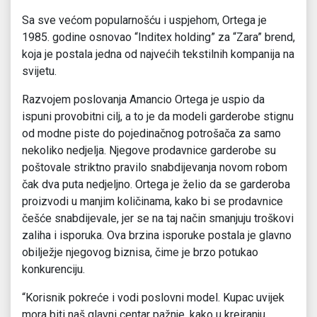
Sa sve većom popularnošću i uspjehom, Ortega je
1985. godine osnovao “Inditex holding” za “Zara” brend,
koja je postala jedna od najvećih tekstilnih kompanija na
svijetu.
Razvojem poslovanja Amancio Ortega je uspio da
ispuni provobitni cilj, a to je da modeli garderobe stignu
od modne piste do pojedinačnog potrošača za samo
nekoliko nedjelja. Njegove prodavnice garderobe su
poštovale striktno pravilo snabdijevanja novom robom
čak dva puta nedjeljno. Ortega je želio da se garderoba
proizvodi u manjim količinama, kako bi se prodavnice
češće snabdijevale, jer se na taj način smanjuju troškovi
zaliha i isporuka. Ova brzina isporuke postala je glavno
obilježje njegovog biznisa, čime je brzo potukao
konkurenciju.
“Korisnik pokreće i vodi poslovni model. Kupac uvijek
mora biti naš glavni centar pažnje, kako u kreiranju