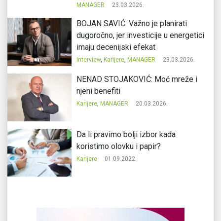
MANAGER
23.03.2026.
BOJAN SAVIĆ: Važno je planirati
dugoročno, jer investicije u energetici
imaju decenijski efekat
Interview
,
Karijere
,
MANAGER
23.03.2026.
NENAD STOJAKOVIĆ: Moć mreže i
njeni benefiti
Karijere
,
MANAGER
20.03.2026.
Da li pravimo bolji izbor kada
koristimo olovku i papir?
Karijere
01.09.2022.