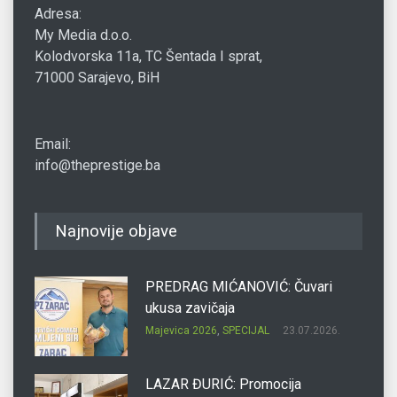
Adresa:
My Media d.o.o.
Kolodvorska 11a, TC Šentada I sprat,
71000 Sarajevo, BiH
Email:
info@theprestige.ba
Najnovije objave
PREDRAG MIĆANOVIĆ: Čuvari
ukusa zavičaja
Majevica 2026
,
SPECIJAL
23.07.2026.
LAZAR ĐURIĆ: Promocija