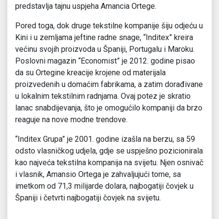
predstavlja tajnu uspjeha Amancia Ortege.
Pored toga, dok druge tekstilne kompanije šiju odjeću u
Kini i u zemljama jeftine radne snage, “Inditex” kreira
većinu svojih proizvoda u Španiji, Portugalu i Maroku.
Poslovni magazin “Economist” je 2012. godine pisao
da su Ortegine kreacije krojene od materijala
proizvedenih u domaćim fabrikama, a zatim dorađivane
u lokalnim tekstilnim radnjama. Ovaj potez je skratio
lanac snabdijevanja, što je omogućilo kompaniji da brzo
reaguje na nove modne trendove.
“Inditex Grupa” je 2001. godine izašla na berzu, sa 59
odsto vlasničkog udjela, gdje se uspješno pozicionirala
kao najveća tekstilna kompanija na svijetu. Njen osnivač
i vlasnik, Amansio Ortega je zahvaljujući tome, sa
imetkom od 71,3 milijarde dolara, najbogatiji čovjek u
Španiji i četvrti najbogatiji čovjek na svijetu.