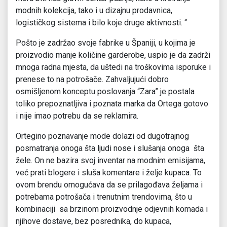
modnih kolekcija, tako i u dizajnu prodavnica,
logističkog sistema i bilo koje druge aktivnosti. “
Pošto je zadržao svoje fabrike u Španiji, u kojima je
proizvodio manje količine garderobe, uspio je da zadrži
mnoga radna mjesta, da uštedi na troškovima isporuke i
prenese to na potrošače. Zahvaljujući dobro
osmišljenom konceptu poslovanja “Zara” je postala
toliko prepoznatljiva i poznata marka da Ortega gotovo
i nije imao potrebu da se reklamira.
Ortegino poznavanje mode dolazi od dugotrajnog
posmatranja onoga šta ljudi nose i slušanja onoga šta
žele. On ne bazira svoj inventar na modnim emisijama,
već prati blogere i sluša komentare i želje kupaca. To
ovom brendu omogućava da se prilagođava željama i
potrebama potrošača i trenutnim trendovima, što u
kombinaciji sa brzinom proizvodnje odjevnih komada i
njihove dostave, bez posrednika, do kupaca,