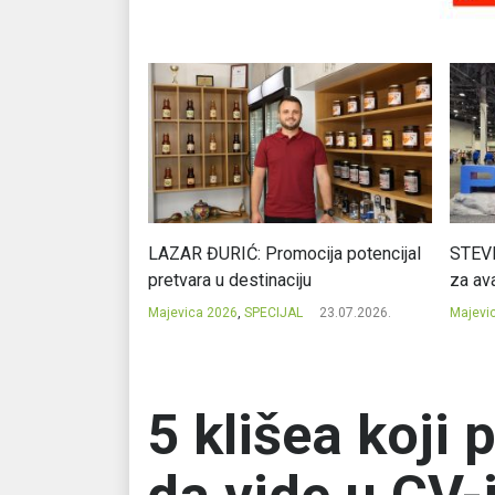
Ć: Čuvari ukusa
LAZAR ĐURIĆ: Promocija potencijal
STEVI
pretvara u destinaciju
za ava
23.07.2026.
Majevica 2026
,
SPECIJAL
23.07.2026.
Majevi
5 klišea koji 