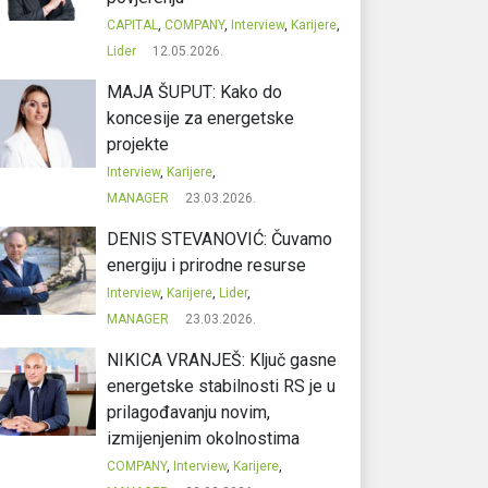
CAPITAL
,
COMPANY
,
Interview
,
Karijere
,
Lider
12.05.2026.
MAJA ŠUPUT: Kako do
koncesije za energetske
projekte
Interview
,
Karijere
,
MANAGER
23.03.2026.
DENIS STEVANOVIĆ: Čuvamo
energiju i prirodne resurse
Interview
,
Karijere
,
Lider
,
MANAGER
23.03.2026.
NIKICA VRANJEŠ: Ključ gasne
energetske stabilnosti RS je u
prilagođavanju novim,
izmijenjenim okolnostima
COMPANY
,
Interview
,
Karijere
,