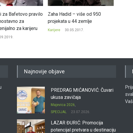
li za Bafetovo pravilo
Zaha Hadid – više od 950
Najplać
nostavno za
projekata u 44 zemlje
možete
enijalno za karijeru
Karijere
30.05.2017.
Karijere
09.2019.
Najnovije objave
u
Pri
PREDRAG MIĆANOVIĆ: Čuvari
sva
ukusa zavičaja
Vaš
Majevica 2026
,
SPECIJAL
23.07.2026.
LAZAR ĐURIĆ: Promocija
potencijal pretvara u destinaciju