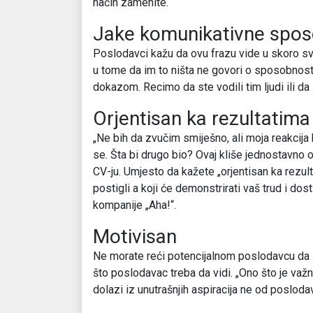
način zamenite.
Jake komunikativne spos
Poslodavci kažu da ovu frazu vide u skoro sva
u tome da im to ništa ne govori o sposobnosti
dokazom. Recimo da ste vodili tim ljudi ili d
Orjentisan ka rezultatima
„Ne bih da zvučim smiješno, ali moja reakcija
se. Šta bi drugo bio? Ovaj kliše jednostavno o
CV-ju. Umjesto da kažete „orjentisan ka rezult
postigli a koji će demonstrirati vaš trud i dos
kompanije „Aha!“.
Motivisan
Ne morate reći potencijalnom poslodavcu da 
što poslodavac treba da vidi. „Ono što je važn
dolazi iz unutrašnjih aspiracija ne od posloda