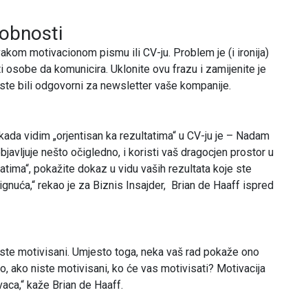
obnosti
kom motivacionom pismu ili CV-ju. Problem je (i ironija)
 osobe da komunicira. Uklonite ovu frazu i zamijenite je
a ste bili odgovorni za newsletter vaše kompanije.
 kada vidim „orjentisan ka rezultatima“ u CV-ju je – Nadam
bjavljuje nešto očigledno, i koristi vaš dragocjen prostor u
atima“, pokažite dokaz u vidu vaših rezultata koje ste
tignuća,“ rekao je za Biznis Insajder, Brian de Haaff ispred
ste motivisani. Umjesto toga, neka vaš rad pokaže ono
o, ako niste motivisani, ko će vas motivisati? Motivacija
vaca,“ kaže Brian de Haaff.