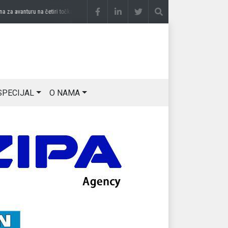
 avanturu na četiri točka
prije 3 sedmice
DRAGAN OSTOJIĆ: Moj karakter je iskovan
SPECIJAL
O NAMA