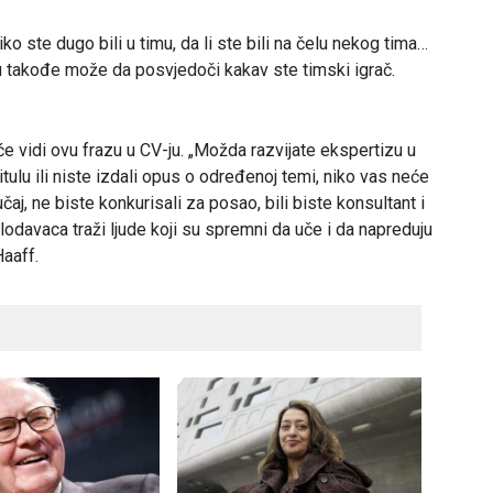
ko ste dugo bili u timu, da li ste bili na čelu nekog tima…
u takođe može da posvjedoči kakav ste timski igrač.
 vidi ovu frazu u CV-ju. „Možda razvijate ekspertizu u
tulu ili niste izdali opus o određenoj temi, niko vas neće
čaj, ne biste konkurisali za posao, bili biste konsultant i
odavaca traži ljude koji su spremni da uče i da napreduju
Haaff.