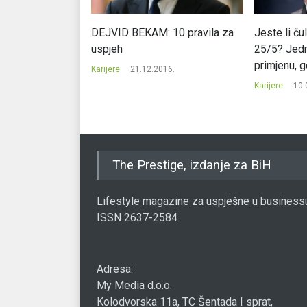
ao prije 10 sati
DEJVID BEKAM: 10 pravila za
Jeste li ču
nje za organizam
uspjeh
25/5? Jed
primjenu, g
19.
Karijere
21.12.2016.
Karijere
10.
The Prestige, izdanje za BiH
Lifestyle magazine za uspješne u business
ISSN 2637-2584
Adresa:
My Media d.o.o.
Kolodvorska 11a, TC Šentada I sprat,