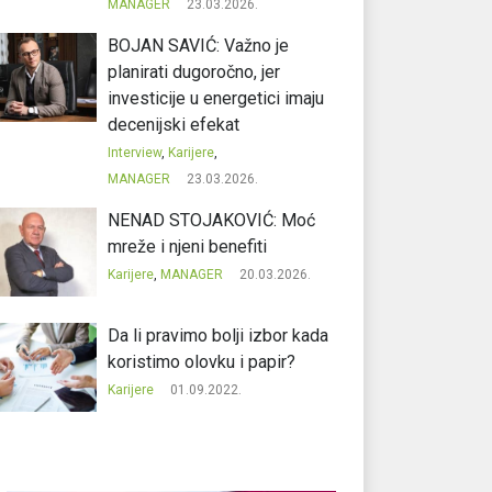
MANAGER
23.03.2026.
BOJAN SAVIĆ: Važno je
planirati dugoročno, jer
investicije u energetici imaju
decenijski efekat
Interview
,
Karijere
,
MANAGER
23.03.2026.
NENAD STOJAKOVIĆ: Moć
mreže i njeni benefiti
Karijere
,
MANAGER
20.03.2026.
Da li pravimo bolji izbor kada
koristimo olovku i papir?
Karijere
01.09.2022.