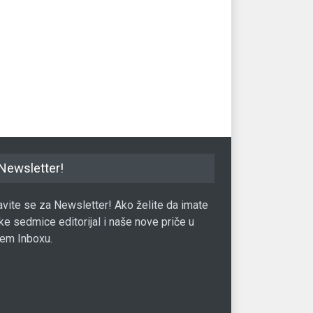
eniji poslovi koje
Ovo su najplaćeniji poslovi koji
Spi
 raditi od kuće
se mogu naći u SAD bez
20
fakultetske diplome
24.02.2022.
Kari
Karijere
02.09.2019.
Newsletter!
javite se za Newsletter! Ako želite da imate
ke sedmice editorijal i naše nove priče u
em Inboxu.