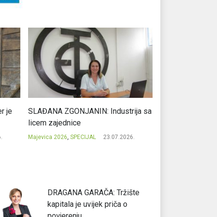
r je
SLAĐANA ZGONJANIN: Industrija sa
NIKOLA GAVRIĆ: L
licem zajednice
regionalni uspje
.
Majevica 2026
,
SPECIJAL
23.07.2026.
Majevica 2026
,
SPEC
DRAGANA GARAČA: Tržište
kapitala je uvijek priča o
povjerenju