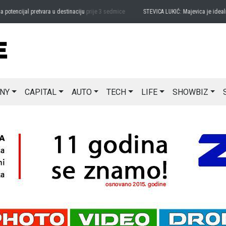
ncijal pretvara u destinaciju
prije 3 sedmice
STEVICA LUKIĆ: Majevica je idealna za
NY
CAPITAL
AUTO
TECH
LIFE
SHOWBIZ