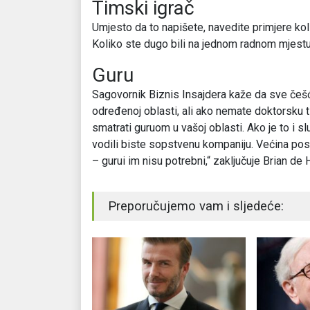
Timski igrač
Umjesto da to napišete, navedite primjere koli
Koliko ste dugo bili na jednom radnom mjest
Guru
Sagovornik Biznis Insajdera kaže da sve češće
određenoj oblasti, ali ako nemate doktorsku ti
smatrati guruom u vašoj oblasti. Ako je to i slu
vodili biste sopstvenu kompaniju. Većina posl
– gurui im nisu potrebni,“ zaključuje Brian de 
Preporučujemo vam i sljedeće: