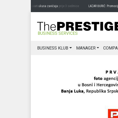
RAG MIĆANOVIĆ: Čuvari ukusa zavičaja
prije 3 sedmice
LAZAR ĐURIĆ: Promocija pote
BUSINESS SERVICES
BUSINESS KLUB
MANAGER
COMPA