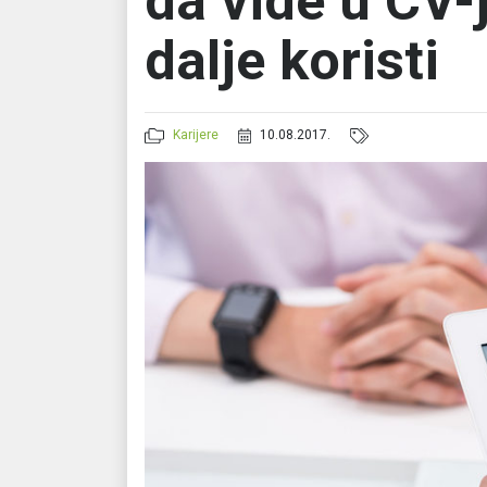
da vide u CV-j
dalje koristi
Karijere
10.08.2017.