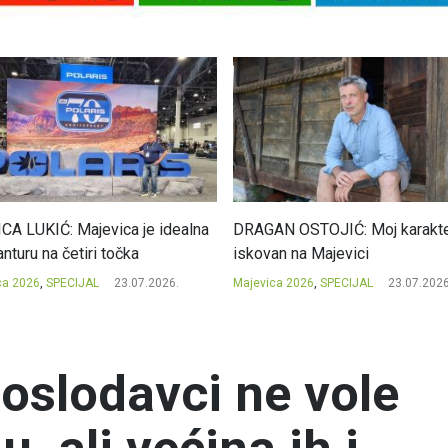
CA LUKIĆ: Majevica je idealna
DRAGAN OSTOJIĆ: Moj karakte
nturu na četiri točka
iskovan na Majevici
ca 2026
,
SPECIJAL
23.07.2026.
Majevica 2026
,
SPECIJAL
23.07.2026
poslodavci ne vole