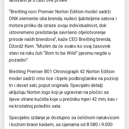
lansirano je u čast ove prilike.
“Breitling novi Premier Norton Edition model sadrži
DNK elemente oba brenda, nudeći ljubiteljima satova i
motora priliku da izraze svoju individualnost, dok
istovremeno predstavlja savršeno otjelotvorenje
prirode naših brendova”, kaže CEO Breitling brenda,
Džordž Kern. “Mislim da će svako ko ovaj časovnik
stavi na ruku čuti “Born to be Wild” pjesmu negde u
pozadini”.
Breitling Premier B01 Chronograph 42 Norton Edition
model sadrži crno lice i bijele podbrojčanike na poziciji
tri i devet sati, poput originala. Specijalni detalji
uključuju Norton logo koji je ugraviran na pločici sa
lijeve strane kućišta koje u prečniku mjeri 42 mm, kao i
na kristalnoj poleđini sata.
Specijalno izdanje je dostupno sa čeličnom narukvicom
i kožnim braon kaišem, sa cijenama od 8.580 i 9.000