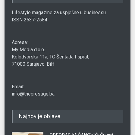
Lifestyle magazine za uspješne u businessu
ISSN 2637-2584
Adresa:
My Media d.o.o.
Kolodvorska 11a, TC Šentada I sprat,
71000 Sarajevo, BiH
Email:
info@theprestige.ba
Najnovije objave