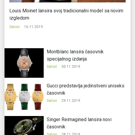
Louis Moinet lansira svoj tradicionalni model sa novim
Sa
izgledom
Sa
Satovi
16.11.2019.
Montblanc lansira časovnik
specijalnog izdanja
Satovi
30.11.2019.
Gucci predstavlja jedinstveni uniseks
časovnik
Satovi
29.11.2019.
Singer Reimagined lansira novi
časovnik
Satovi
28.11.2019.