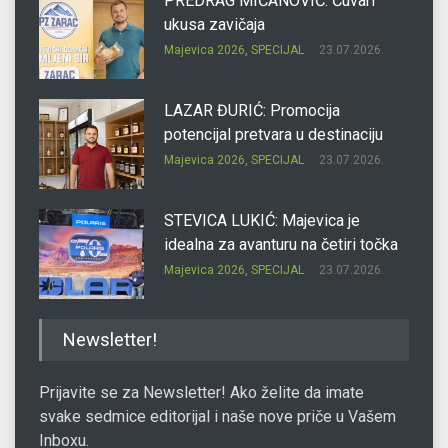
PREDRAG MIĆANOVIĆ: Čuvari
ukusa zavičaja
Majevica 2026
,
SPECIJAL
23.07.2026.
LAZAR ĐURIĆ: Promocija
potencijal pretvara u destinaciju
Majevica 2026
,
SPECIJAL
23.07.2026.
STEVICA LUKIĆ: Majevica je
idealna za avanturu na četiri točka
Majevica 2026
,
SPECIJAL
23.07.2026.
DRAGAN OSTOJIĆ: Moj karakter je
Newsletter!
iskovan na Majevici
Majevica 2026
,
SPECIJAL
23.07.2026.
Prijavite se za Newsletter! Ako želite da imate
svake sedmice editorijal i naše nove priče u Vašem
Inboxu.
SLAĐANA ZGONJANIN: Industrija