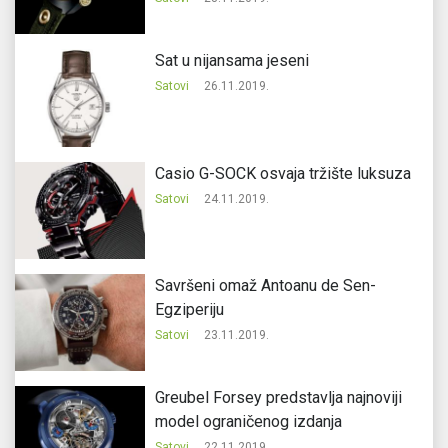
Sat u nijansama jeseni
Satovi
26.11.2019.
Casio G-SOCK osvaja tržište luksuza
Satovi
24.11.2019.
Savršeni omaž Antoanu de Sen-
Egziperiju
Satovi
23.11.2019.
Greubel Forsey predstavlja najnoviji
model ograničenog izdanja
Satovi
22.11.2019.