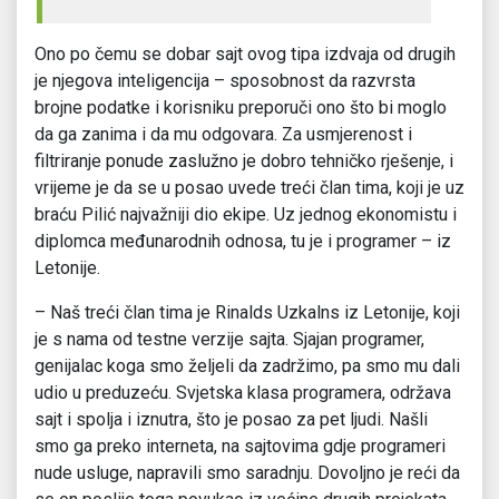
Ono po čemu se dobar sajt ovog tipa izdvaja od drugih
je njegova inteligencija – sposobnost da razvrsta
brojne podatke i korisniku preporuči ono što bi moglo
da ga zanima i da mu odgovara. Za usmjerenost i
filtriranje ponude zaslužno je dobro tehničko rješenje, i
vrijeme je da se u posao uvede treći član tima, koji je uz
braću Pilić najvažniji dio ekipe. Uz jednog ekonomistu i
diplomca međunarodnih odnosa, tu je i programer – iz
Letonije.
– Naš treći član tima je Rinalds Uzkalns iz Letonije, koji
je s nama od testne verzije sajta. Sjajan programer,
genijalac koga smo željeli da zadržimo, pa smo mu dali
udio u preduzeću. Svjetska klasa programera, održava
sajt i spolja i iznutra, što je posao za pet ljudi. Našli
smo ga preko interneta, na sajtovima gdje programeri
nude usluge, napravili smo saradnju. Dovoljno je reći da