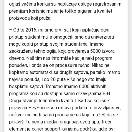
oglašivačima konkursa, naplaćuje usluge registrovanim
premijum korisnicima jer je toliko siguran u kvalitet
proizvoda koji pruža.
– Od te 2016. mi smo prvi sajt koji naplaćuje puni
pristup studentima, a omogućili smo da univerziteti
mogu kupiti pristup svojim studentima. Imamo
zaokruženu tehnologiju, koja provjerava 5000 izvora
dnevno. Naš tim nas informiše kad je neki program
ponuđen, i onda se on procesuira ručno. Nikad ne
kopiramo automatski sa drugih sajtova, pa tako imamo
najviše ponuda, i do 20 puta više nego što imaju
besplatni sajtovi. Trenutno imamo 6000 aktivnih
programa koji su dostupni samo državljanima BiH.
Druga stvar je tehnološki kvalitet. Kad se korisnik
prijavi na HeySuccess i ostavi podatke o državljanstvu,
softver mu nudi samo programe na koje možeš da se
prijaviš. To nema nijedan drugi sajt ovog tipa. Treći
element je carier support karijerna podrška, gdje svi