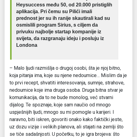
Heysuccess među 50, od 20.000 pristiglih
aplikacija. Pri čemu su Pilići imali
prednost jer su ih ranije skautirali kad su
osmislili program Sirius, s ciljem da
privuku najbolje startap kompanije iz
svijeta, da razgranaju ideju i posluju iz
Londona
– Malo ljudi razmišlja o drugoj osobi, šta je njoj bitno,
koja pitanja ima, koje su njene nedoumice… Mislim da je
to prvi recept, shvatiti interesovanja, sumnje, strahove,
nedoumice koje ima druga osoba. Druga bitna stvar je
komunikacija, da to ne bude monolog, već stvarni
dijalog. Te spoznaje, koje sam naučio od mnogo
uspješnijih ljudi, mnogo su mi pomogle u karijeri. I
naravno, biti iskren, govoriti onako kako faktički jeste,
uz dozu vizije i velikih planova, ali stajati na zemlji što
se tiče sadašnjosti. U početku, to je igra brojeva: što