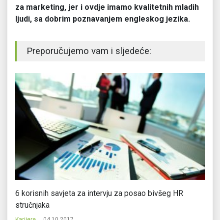
za marketing, jer i ovdje imamo kvalitetnih mladih
ljudi, sa dobrim poznavanjem engleskog jezika.
Preporučujemo vam i sljedeće:
6 korisnih savjeta za intervju za posao bivšeg HR
Pl
stručnjaka
2
Karijere
04.10.2017.
Ka