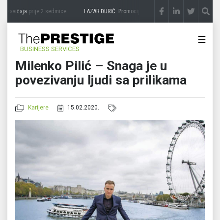
vičaja
prije 2 sedmice
LAZAR ĐURIĆ: Promocija potencijal pretvara u destinaciju
prij
☰
BUSINESS SERVICES
Milenko Pilić – Snaga je u
povezivanju ljudi sa prilikama
Karijere
15.02.2020.