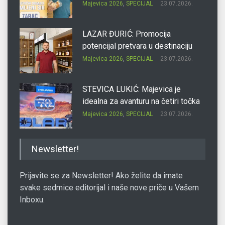
Majevica 2026
,
SPECIJAL
23.07.2026.
LAZAR ĐURIĆ: Promocija
potencijal pretvara u destinaciju
Majevica 2026
,
SPECIJAL
23.07.2026.
STEVICA LUKIĆ: Majevica je
idealna za avanturu na četiri točka
Majevica 2026
,
SPECIJAL
23.07.2026.
DRAGAN OSTOJIĆ: Moj karakter je
Newsletter!
iskovan na Majevici
Majevica 2026
,
SPECIJAL
23.07.2026.
Prijavite se za Newsletter! Ako želite da imate
svake sedmice editorijal i naše nove priče u Vašem
Inboxu.
SLAĐANA ZGONJANIN: Industrija
sa licem zajednice
Majevica 2026
,
SPECIJAL
23.07.2026.