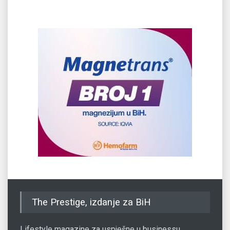
The Prestige, izdanje za BiH
Lifestyle magazine za uspješne u businessu