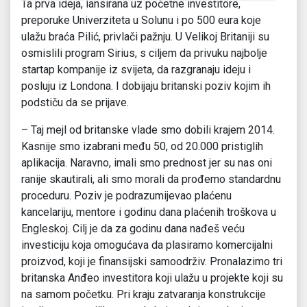
Ta prva ideja, lansirana uz početne investitore,
preporuke Univerziteta u Solunu i po 500 eura koje
ulažu braća Pilić, privlači pažnju. U Velikoj Britaniji su
osmislili program Sirius, s ciljem da privuku najbolje
startap kompanije iz svijeta, da razgranaju ideju i
posluju iz Londona. I dobijaju britanski poziv kojim ih
podstiču da se prijave.
– Taj mejl od britanske vlade smo dobili krajem 2014.
Kasnije smo izabrani među 50, od 20.000 pristiglih
aplikacija. Naravno, imali smo prednost jer su nas oni
ranije skautirali, ali smo morali da prođemo standardnu
proceduru. Poziv je podrazumijevao plaćenu
kancelariju, mentore i godinu dana plaćenih troškova u
Engleskoj. Cilj je da za godinu dana nađeš veću
investiciju koja omogućava da plasiramo komercijalni
proizvod, koji je finansijski samoodrživ. Pronalazimo tri
britanska Anđeo investitora koji ulažu u projekte koji su
na samom početku. Pri kraju zatvaranja konstrukcije