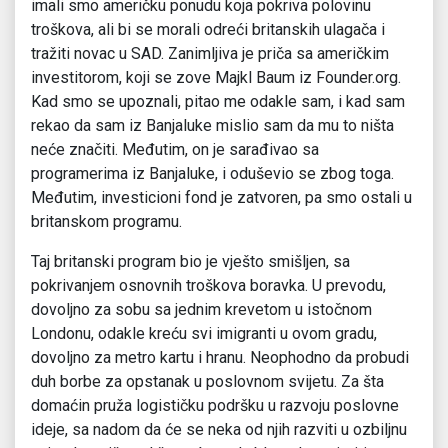
imali smo američku ponudu koja pokriva polovinu
troškova, ali bi se morali odreći britanskih ulagača i
tražiti novac u SAD. Zanimljiva je priča sa američkim
investitorom, koji se zove Majkl Baum iz Founder.org.
Kad smo se upoznali, pitao me odakle sam, i kad sam
rekao da sam iz Banjaluke mislio sam da mu to ništa
neće značiti. Međutim, on je sarađivao sa
programerima iz Banjaluke, i oduševio se zbog toga.
Međutim, investicioni fond je zatvoren, pa smo ostali u
britanskom programu.
Taj britanski program bio je vješto smišljen, sa
pokrivanjem osnovnih troškova boravka. U prevodu,
dovoljno za sobu sa jednim krevetom u istočnom
Londonu, odakle kreću svi imigranti u ovom gradu,
dovoljno za metro kartu i hranu. Neophodno da probudi
duh borbe za opstanak u poslovnom svijetu. Za šta
domaćin pruža logističku podršku u razvoju poslovne
ideje, sa nadom da će se neka od njih razviti u ozbiljnu