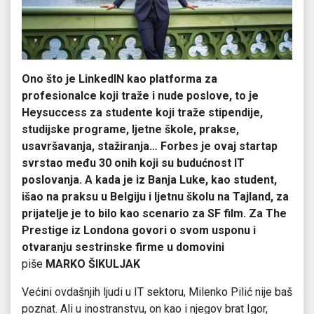
Ono što je LinkedIN kao platforma za
profesionalce koji traže i nude poslove, to je
Heysuccess za studente koji traže stipendije,
studijske programe, ljetne škole, prakse,
usavršavanja, stažiranja… Forbes je ovaj startap
svrstao među 30 onih koji su budućnost IT
poslovanja. A kada je iz Banja Luke, kao student,
išao na praksu u Belgiju i ljetnu školu na Tajland, za
prijatelje je to bilo kao scenario za SF film. Za The
Prestige iz Londona govori o svom usponu i
otvaranju sestrinske firme u domovini
piše
MARKO ŠIKULJAK
Većini ovdašnjih ljudi u IT sektoru, Milenko Pilić nije baš
poznat. Ali u inostranstvu, on kao i njegov brat Igor,