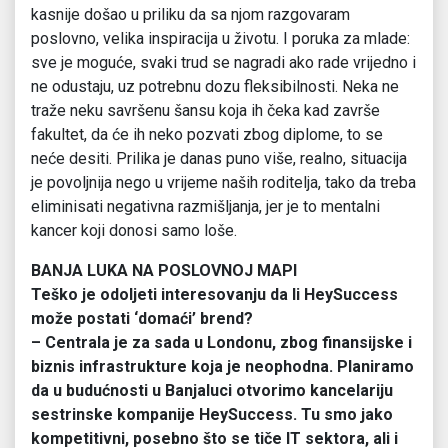
kasnije došao u priliku da sa njom razgovaram
poslovno, velika inspiracija u životu. I poruka za mlade:
sve je moguće, svaki trud se nagradi ako rade vrijedno i
ne odustaju, uz potrebnu dozu fleksibilnosti. Neka ne
traže neku savršenu šansu koja ih čeka kad završe
fakultet, da će ih neko pozvati zbog diplome, to se
neće desiti. Prilika je danas puno više, realno, situacija
je povoljnija nego u vrijeme naših roditelja, tako da treba
eliminisati negativna razmišljanja, jer je to mentalni
kancer koji donosi samo loše.
BANJA LUKA NA POSLOVNOJ MAPI
Teško je odoljeti interesovanju da li HeySuccess
može postati ‘domaći’ brend?
– Centrala je za sada u Londonu, zbog finansijske i
biznis infrastrukture koja je neophodna. Planiramo
da u budućnosti u Banjaluci otvorimo kancelariju
sestrinske kompanije HeySuccess. Tu smo jako
kompetitivni, posebno što se tiče IT sektora, ali i