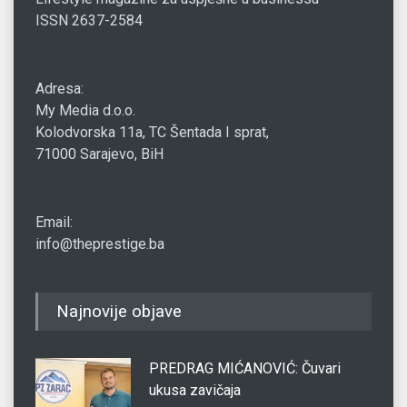
ISSN 2637-2584
Adresa:
My Media d.o.o.
Kolodvorska 11a, TC Šentada I sprat,
71000 Sarajevo, BiH
Email:
info@theprestige.ba
Najnovije objave
PREDRAG MIĆANOVIĆ: Čuvari
ukusa zavičaja