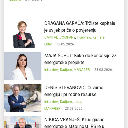
DRAGANA GARAČA: Tržište kapitala
je uvijek priča o povjerenju
CAPITAL
,
COMPANY
,
Interview
,
Karijere
,
Lider
12.05.2026.
MAJA ŠUPUT: Kako do koncesije za
energetske projekte
Interview
,
Karijere
,
MANAGER
23.03.2026.
DENIS STEVANOVIĆ: Čuvamo
energiju i prirodne resurse
Interview
,
Karijere
,
Lider
,
MANAGER
23.03.2026.
NIKICA VRANJEŠ: Ključ gasne
energetske stabilnosti RS je u