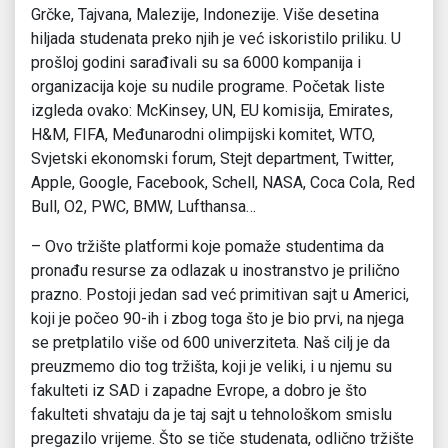
Grčke, Tajvana, Malezije, Indonezije. Više desetina
hiljada studenata preko njih je već iskoristilo priliku. U
prošloj godini sarađivali su sa 6000 kompanija i
organizacija koje su nudile programe. Početak liste
izgleda ovako: McKinsey, UN, EU komisija, Emirates,
H&M, FIFA, Međunarodni olimpijski komitet, WTO,
Svjetski ekonomski forum, Stejt department, Twitter,
Apple, Google, Facebook, Schell, NASA, Coca Cola, Red
Bull, O2, PWC, BMW, Lufthansa…
– Ovo tržište platformi koje pomaže studentima da
pronađu resurse za odlazak u inostranstvo je prilično
prazno. Postoji jedan sad već primitivan sajt u Americi,
koji je počeo 90-ih i zbog toga što je bio prvi, na njega
se pretplatilo više od 600 univerziteta. Naš cilj je da
preuzmemo dio tog tržišta, koji je veliki, i u njemu su
fakulteti iz SAD i zapadne Evrope, a dobro je što
fakulteti shvataju da je taj sajt u tehnološkom smislu
pregazilo vrijeme. Što se tiče studenata, odlično tržište