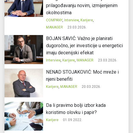
prilagođavanju novim, izmijenjenim
okolnostima
COMPANY
,
Interview
,
Karijere
,
MANAGER
23.03.2026.
BOJAN SAVIĆ: Važno je planirati
dugoročno, jer investicije u energetici
imaju decenijski efekat
Interview
,
Karijere
,
MANAGER
23.03.2026.
NENAD STOJAKOVIĆ: Moć mreže i
njeni benefiti
Karijere
,
MANAGER
20.03.2026.
Da li pravimo bolji izbor kada
koristimo olovku i papir?
Karijere
01.09.2022.