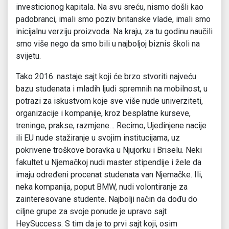
investicionog kapitala. Na svu sreću, nismo došli kao
padobranci, imali smo poziv britanske vlade, imali smo
inicijalnu verziju proizvoda. Na kraju, za tu godinu naučili
smo više nego da smo bili u najboljoj biznis školi na
svijetu.
Tako 2016. nastaje sajt koji će brzo stvoriti najveću
bazu studenata i mladih ljudi spremnih na mobilnost, u
potrazi za iskustvom koje sve više nude univerziteti,
organizacije i kompanije, kroz besplatne kurseve,
treninge, prakse, razmjene… Recimo, Ujedinjene nacije
ili EU nude stažiranje u svojim institucijama, uz
pokrivene troškove boravka u Njujorku i Briselu. Neki
fakultet u Njemačkoj nudi master stipendije i žele da
imaju određeni procenat studenata van Njemačke. Ili,
neka kompanija, poput BMW, nudi volontiranje za
zainteresovane studente. Najbolji način da dođu do
ciljne grupe za svoje ponude je upravo sajt
HeySuccess. S tim da je to prvi sajt koji, osim