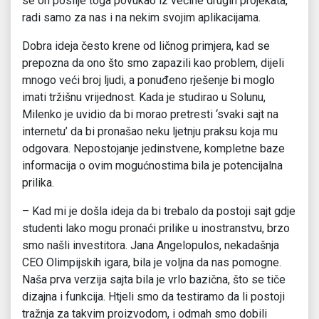
se on poslije toga povukao iz većine drugih projekata,
radi samo za nas i na nekim svojim aplikacijama.
Dobra ideja često krene od ličnog primjera, kad se
prepozna da ono što smo zapazili kao problem, dijeli
mnogo veći broj ljudi, a ponuđeno rješenje bi moglo
imati tržišnu vrijednost. Kada je studirao u Solunu,
Milenko je uvidio da bi morao pretresti ‘svaki sajt na
internetu’ da bi pronašao neku ljetnju praksu koja mu
odgovara. Nepostojanje jedinstvene, kompletne baze
informacija o ovim mogućnostima bila je potencijalna
prilika.
– Kad mi je došla ideja da bi trebalo da postoji sajt gdje
studenti lako mogu pronaći prilike u inostranstvu, brzo
smo našli investitora. Jana Angelopulos, nekadašnja
CEO Olimpijskih igara, bila je voljna da nas pomogne.
Naša prva verzija sajta bila je vrlo bazična, što se tiče
dizajna i funkcija. Htjeli smo da testiramo da li postoji
tražnja za takvim proizvodom, i odmah smo dobili