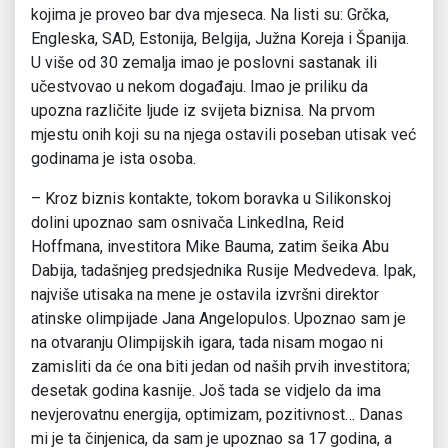
kojima je proveo bar dva mjeseca. Na listi su: Grčka,
Engleska, SAD, Estonija, Belgija, Južna Koreja i Španija.
U više od 30 zemalja imao je poslovni sastanak ili
učestvovao u nekom događaju. Imao je priliku da
upozna različite ljude iz svijeta biznisa. Na prvom
mjestu onih koji su na njega ostavili poseban utisak već
godinama je ista osoba.
– Kroz biznis kontakte, tokom boravka u Silikonskoj
dolini upoznao sam osnivača LinkedIna, Reid
Hoffmana, investitora Mike Bauma, zatim šeika Abu
Dabija, tadašnjeg predsjednika Rusije Medvedeva. Ipak,
najviše utisaka na mene je ostavila izvršni direktor
atinske olimpijade Jana Angelopulos. Upoznao sam je
na otvaranju Olimpijskih igara, tada nisam mogao ni
zamisliti da će ona biti jedan od naših prvih investitora;
desetak godina kasnije. Još tada se vidjelo da ima
nevjerovatnu energija, optimizam, pozitivnost… Danas
mi je ta činjenica, da sam je upoznao sa 17 godina, a