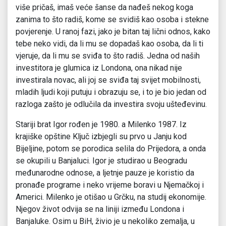
više pričaš, imaš veće šanse da nađeš nekog koga
zanima to što radiš, kome se svidiš kao osoba i stekne
povjerenje. U ranoj fazi, jako je bitan taj lični odnos, kako
tebe neko vidi, da li mu se dopadaš kao osoba, da li ti
vjeruje, da li mu se sviđa to što radiš. Jedna od naših
investitora je glumica iz Londona, ona nikad nije
investirala novac, ali joj se sviđa taj svijet mobilnosti,
mladih ljudi koji putuju i obrazuju se, i to je bio jedan od
razloga zašto je odlučila da investira svoju ušteđevinu.
Stariji brat Igor rođen je 1980. a Milenko 1987. Iz
krajiške opštine Ključ izbjegli su prvo u Janju kod
Bijeljine, potom se porodica selila do Prijedora, a onda
se okupili u Banjaluci. Igor je studirao u Beogradu
međunarodne odnose, a ljetnje pauze je koristio da
pronađe programe i neko vrijeme boravi u Njemačkoj i
Americi. Milenko je otišao u Grčku, na studij ekonomije.
Njegov život odvija se na liniji između Londona i
Banjaluke. Osim u BiH, živio je u nekoliko zemalja, u