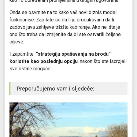
kao i o određenim promjenama u drugim ugovorima.
Onda se osvrnite na to kako vaš novi biznis model
funkcioniše. Zapitate se da li je produktivan i da li
zadovoljava zahtjeve tržišta kao ranije. Ako ne, šta je
ono što treba da izmijenite da bi ste ostvarili željene
ciljeve.
I zapamtite:
“strategiju spašavanja na brodu”
koristite kao poslednju opciju
, nakon što ste iscrpjeli
sve ostale moguće .
Preporučujemo vam i sljedeće: