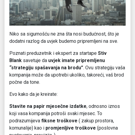
Niko sa sigurnošću ne zna šta nosi budućnost, što je
dodatni razlog da uvjek budemo pripremljeni na sve.
Poznati preduzetnik i ekspert za startape
Stiv
Blank
savetuje da
uvjek imate pripremljenu
“strategiju spašavanja na brodu”
. Ovu strategiju vaša
kompanija može da upotrebi ukoliko, takoreći, vaš brod
počne da tone.
Evo kako da je kreirate:
Stavite na papir mjesečne izdatke
, odnosno iznos
koji vasa kompanija potroši svaki mjesec. To
podrazumijeva
fiksne troškove
( zakup prostora,
komunalije) kao i
promjenljive troškove
(poslovna