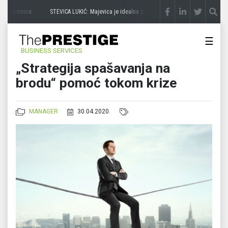
e 3 sedmice
STEVICA LUKIĆ: Majevica je idealna za avanturu na četiri točka
prije 3 s
☰
BUSINESS SERVICES
„Strategija spašavanja na
brodu“ pomoć tokom krize
MANAGER
30.04.2020.