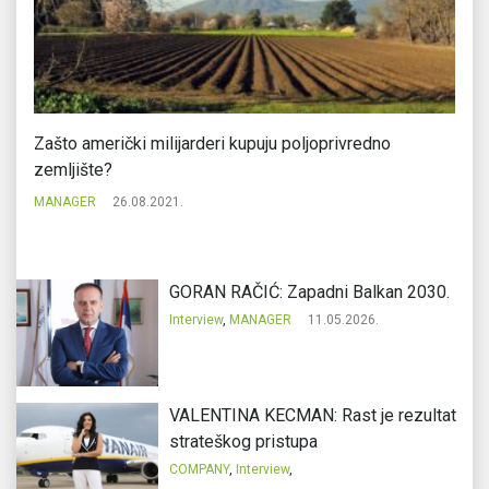
Zašto američki milijarderi kupuju poljoprivredno
6 
zemljište?
M
MANAGER
26.08.2021.
GORAN RAČIĆ: Zapadni Balkan 2030.
Interview
,
MANAGER
11.05.2026.
VALENTINA KECMAN: Rast je rezultat
strateškog pristupa
COMPANY
,
Interview
,