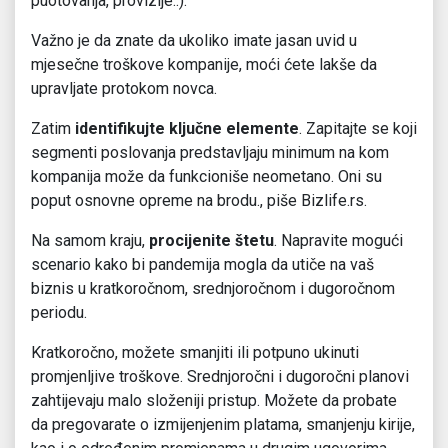
puotovanja, provizije..).
Važno je da znate da ukoliko imate jasan uvid u
mjesečne troškove kompanije, moći ćete lakše da
upravljate protokom novca.
Zatim
identifikujte ključne elemente
. Zapitajte se koji
segmenti poslovanja predstavljaju minimum na kom
kompanija može da funkcioniše neometano. Oni su
poput osnovne opreme na brodu., piše Bizlife.rs.
Na samom kraju,
procijenite štetu
. Napravite mogući
scenario kako bi pandemija mogla da utiče na vaš
biznis u kratkoročnom, srednjoročnom i dugoročnom
periodu.
Kratkoročno, možete smanjiti ili potpuno ukinuti
promjenljive troškove. Srednjoročni i dugoročni planovi
zahtijevaju malo složeniji pristup. Možete da probate
da pregovarate o izmijenjenim platama, smanjenju kirije,