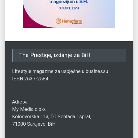
The Prestige, izdanje za BiH
Lifestyle magazine za uspješne u businessu
ISSN 2637-2584
Adresa:
My Media d.o.o.
Kolodvorska 11a, TC Šentada I sprat,
71000 Sarajevo, BiH